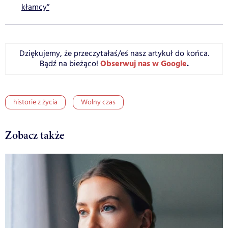
kłamcy”
Dziękujemy, że przeczytałaś/eś nasz artykuł do końca.
Obserwuj nas w Google
.
Bądź na bieżąco!
historie z życia
Wolny czas
Zobacz także