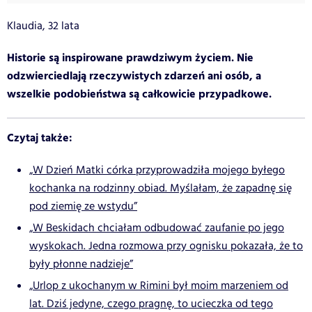
Klaudia, 32 lata
Historie są inspirowane prawdziwym życiem. Nie
odzwierciedlają rzeczywistych zdarzeń ani osób, a
wszelkie podobieństwa są całkowicie przypadkowe.
Czytaj także:
„W Dzień Matki córka przyprowadziła mojego byłego
kochanka na rodzinny obiad. Myślałam, że zapadnę się
pod ziemię ze wstydu”
„W Beskidach chciałam odbudować zaufanie po jego
wyskokach. Jedna rozmowa przy ognisku pokazała, że to
były płonne nadzieje”
„Urlop z ukochanym w Rimini był moim marzeniem od
lat. Dziś jedyne, czego pragnę, to ucieczka od tego