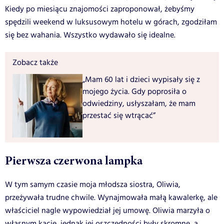
Kiedy po miesiącu znajomości zaproponował, żebyśmy
spędzili weekend w luksusowym hotelu w górach, zgodziłam
się bez wahania. Wszystko wydawało się idealne.
Zobacz także
„Mam 60 lat i dzieci wypisały się z
mojego życia. Gdy poprosiła o
odwiedziny, usłyszałam, że mam
przestać się wtrącać”
Pierwsza czerwona lampka
W tym samym czasie moja młodsza siostra, Oliwia,
przeżywała trudne chwile. Wynajmowała małą kawalerkę, ale
właściciel nagle wypowiedział jej umowę. Oliwia marzyła o
własnym kącie, jednak jej oszczędności były skromne, a