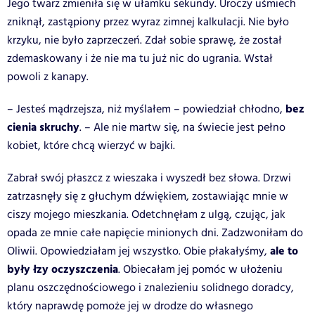
Jego twarz zmieniła się w ułamku sekundy. Uroczy uśmiech
zniknął, zastąpiony przez wyraz zimnej kalkulacji. Nie było
krzyku, nie było zaprzeczeń. Zdał sobie sprawę, że został
zdemaskowany i że nie ma tu już nic do ugrania. Wstał
powoli z kanapy.
bez
– Jesteś mądrzejsza, niż myślałem – powiedział chłodno,
cienia skruchy
. – Ale nie martw się, na świecie jest pełno
kobiet, które chcą wierzyć w bajki.
Zabrał swój płaszcz z wieszaka i wyszedł bez słowa. Drzwi
zatrzasnęły się z głuchym dźwiękiem, zostawiając mnie w
ciszy mojego mieszkania. Odetchnęłam z ulgą, czując, jak
opada ze mnie całe napięcie minionych dni. Zadzwoniłam do
ale to
Oliwii. Opowiedziałam jej wszystko. Obie płakałyśmy,
były łzy oczyszczenia
. Obiecałam jej pomóc w ułożeniu
planu oszczędnościowego i znalezieniu solidnego doradcy,
który naprawdę pomoże jej w drodze do własnego