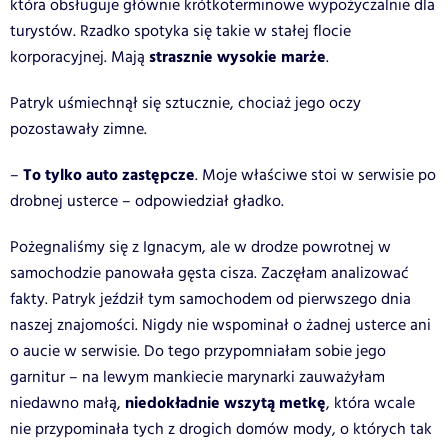
która obsługuje głównie krótkoterminowe wypożyczalnie dla
turystów. Rzadko spotyka się takie w stałej flocie
strasznie wysokie marże
korporacyjnej. Mają
.
Patryk uśmiechnął się sztucznie, chociaż jego oczy
pozostawały zimne.
To tylko auto zastępcze
–
. Moje właściwe stoi w serwisie po
drobnej usterce – odpowiedział gładko.
Pożegnaliśmy się z Ignacym, ale w drodze powrotnej w
samochodzie panowała gęsta cisza. Zaczęłam analizować
fakty. Patryk jeździł tym samochodem od pierwszego dnia
naszej znajomości. Nigdy nie wspominał o żadnej usterce ani
o aucie w serwisie. Do tego przypomniałam sobie jego
garnitur – na lewym mankiecie marynarki zauważyłam
niedokładnie wszytą metkę
niedawno małą,
, która wcale
nie przypominała tych z drogich domów mody, o których tak