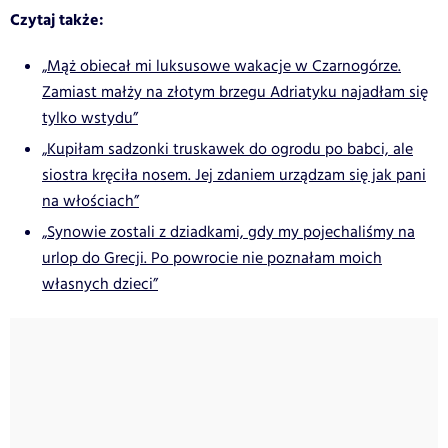
Czytaj także:
„Mąż obiecał mi luksusowe wakacje w Czarnogórze.
Zamiast małży na złotym brzegu Adriatyku najadłam się
tylko wstydu”
„Kupiłam sadzonki truskawek do ogrodu po babci, ale
siostra kręciła nosem. Jej zdaniem urządzam się jak pani
na włościach”
„Synowie zostali z dziadkami, gdy my pojechaliśmy na
urlop do Grecji. Po powrocie nie poznałam moich
własnych dzieci”