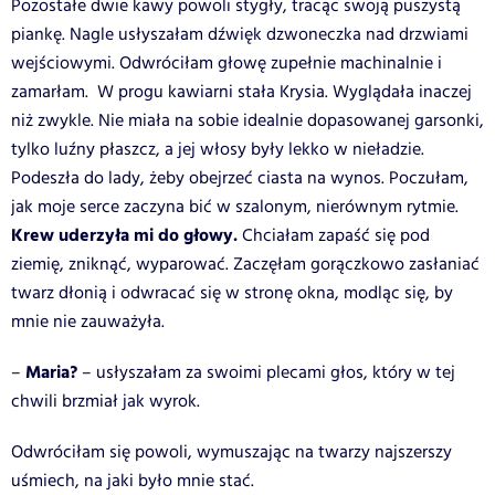
Pozostałe dwie kawy powoli stygły, tracąc swoją puszystą
piankę. Nagle usłyszałam dźwięk dzwoneczka nad drzwiami
wejściowymi. Odwróciłam głowę zupełnie machinalnie i
zamarłam. W progu kawiarni stała Krysia. Wyglądała inaczej
niż zwykle. Nie miała na sobie idealnie dopasowanej garsonki,
tylko luźny płaszcz, a jej włosy były lekko w nieładzie.
Podeszła do lady, żeby obejrzeć ciasta na wynos. Poczułam,
jak moje serce zaczyna bić w szalonym, nierównym rytmie.
Krew uderzyła mi do głowy.
Chciałam zapaść się pod
ziemię, zniknąć, wyparować. Zaczęłam gorączkowo zasłaniać
twarz dłonią i odwracać się w stronę okna, modląc się, by
mnie nie zauważyła.
Maria?
–
– usłyszałam za swoimi plecami głos, który w tej
chwili brzmiał jak wyrok.
Odwróciłam się powoli, wymuszając na twarzy najszerszy
uśmiech, na jaki było mnie stać.