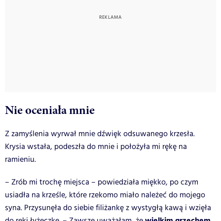
Nie oceniała mnie
Z zamyślenia wyrwał mnie dźwięk odsuwanego krzesła.
Krysia wstała, podeszła do mnie i położyła mi rękę na
ramieniu.
– Zrób mi trochę miejsca – powiedziała miękko, po czym
usiadła na krześle, które rzekomo miało należeć do mojego
syna. Przysunęła do siebie filiżankę z wystygłą kawą i wzięła
wielkim grzechem
do ręki łyżeczkę. – Zawsze uważałam, że