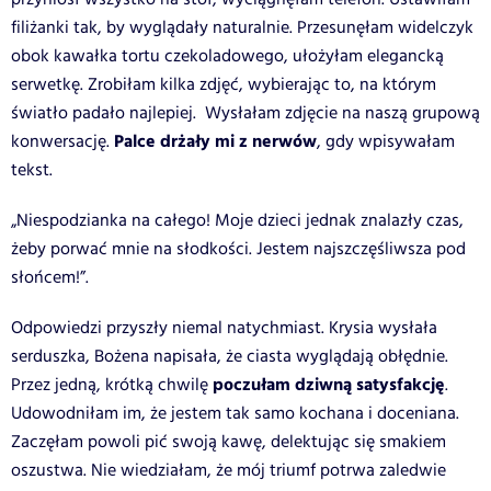
filiżanki tak, by wyglądały naturalnie. Przesunęłam widelczyk
obok kawałka tortu czekoladowego, ułożyłam elegancką
serwetkę. Zrobiłam kilka zdjęć, wybierając to, na którym
światło padało najlepiej. Wysłałam zdjęcie na naszą grupową
Palce drżały mi z nerwów
konwersację.
, gdy wpisywałam
tekst.
„Niespodzianka na całego! Moje dzieci jednak znalazły czas,
żeby porwać mnie na słodkości. Jestem najszczęśliwsza pod
słońcem!”.
Odpowiedzi przyszły niemal natychmiast. Krysia wysłała
serduszka, Bożena napisała, że ciasta wyglądają obłędnie.
poczułam dziwną satysfakcję
Przez jedną, krótką chwilę
.
Udowodniłam im, że jestem tak samo kochana i doceniana.
Zaczęłam powoli pić swoją kawę, delektując się smakiem
oszustwa. Nie wiedziałam, że mój triumf potrwa zaledwie