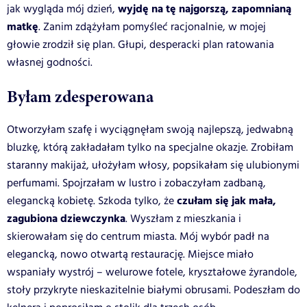
wyjdę na tę najgorszą, zapomnianą
jak wygląda mój dzień,
matkę
. Zanim zdążyłam pomyśleć racjonalnie, w mojej
głowie zrodził się plan. Głupi, desperacki plan ratowania
własnej godności.
Byłam zdesperowana
Otworzyłam szafę i wyciągnęłam swoją najlepszą, jedwabną
bluzkę, którą zakładałam tylko na specjalne okazje. Zrobiłam
staranny makijaż, ułożyłam włosy, popsikałam się ulubionymi
perfumami. Spojrzałam w lustro i zobaczyłam zadbaną,
czułam się jak mała,
elegancką kobietę. Szkoda tylko, że
zagubiona dziewczynka
. Wyszłam z mieszkania i
skierowałam się do centrum miasta. Mój wybór padł na
elegancką, nowo otwartą restaurację. Miejsce miało
wspaniały wystrój – welurowe fotele, kryształowe żyrandole,
stoły przykryte nieskazitelnie białymi obrusami. Podeszłam do