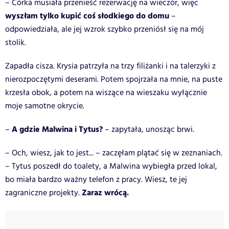
– Córka musiała przenieść rezerwację na wieczór, więc
wyszłam tylko kupić coś słodkiego do domu
–
odpowiedziała, ale jej wzrok szybko przeniósł się na mój
stolik.
Zapadła cisza. Krysia patrzyła na trzy filiżanki i na talerzyki z
nierozpoczętymi deserami. Potem spojrzała na mnie, na puste
krzesła obok, a potem na wiszące na wieszaku wyłącznie
moje samotne okrycie.
A gdzie Malwina i Tytus?
–
– zapytała, unosząc brwi.
– Och, wiesz, jak to jest... – zaczęłam plątać się w zeznaniach.
– Tytus poszedł do toalety, a Malwina wybiegła przed lokal,
bo miała bardzo ważny telefon z pracy. Wiesz, te jej
Zaraz wrócą.
zagraniczne projekty.