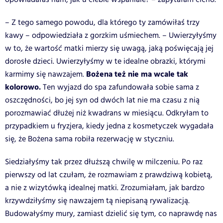
– Z tego samego powodu, dla którego ty zamówiłaś trzy
kawy – odpowiedziała z gorzkim uśmiechem. – Uwierzyłyśmy
w to, że wartość matki mierzy się uwagą, jaką poświęcają jej
dorosłe dzieci. Uwierzyłyśmy w te idealne obrazki, którymi
Bożena też nie ma wcale tak
karmimy się nawzajem.
kolorowo.
Ten wyjazd do spa zafundowała sobie sama z
oszczędności, bo jej syn od dwóch lat nie ma czasu z nią
porozmawiać dłużej niż kwadrans w miesiącu. Odkryłam to
przypadkiem u fryzjera, kiedy jedna z kosmetyczek wygadała
się, że Bożena sama robiła rezerwację w styczniu.
Siedziałyśmy tak przez dłuższą chwilę w milczeniu. Po raz
pierwszy od lat czułam, że rozmawiam z prawdziwą kobietą,
a nie z wizytówką idealnej matki. Zrozumiałam, jak bardzo
krzywdziłyśmy się nawzajem tą niepisaną rywalizacją.
Budowałyśmy mury, zamiast dzielić się tym, co naprawdę nas