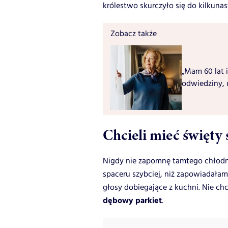
królestwo skurczyło się do kilku
Zobacz także
„Mam 60 lat i
odwiedziny, 
Chcieli mieć święty
Nigdy nie zapomnę tamtego chłod
spaceru szybciej, niż zapowiadała
głosy dobiegające z kuchni. Nie c
dębowy parkiet
.