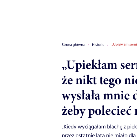
„Upiekłam serni
Strona główna
Historie
„Upiekłam ser
że nikt tego n
wysłała mnie 
żeby polecieć 
„Kiedy wyciągałam blachę z piek
przez ostatnie lata nie miało d