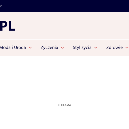
je
Moda i Uroda
Życzenia
Styl życia
Zdrowie