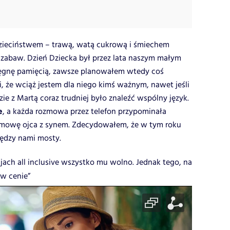
 dzieciństwem – trawą, watą cukrową i śmiechem
zabaw. Dzień Dziecka był przez lata naszym małym
ięgnę pamięcią, zawsze planowałem wtedy coś
 że wciąż jestem dla niego kimś ważnym, nawet jeśli
zie z Martą coraz trudniej było znaleźć wspólny język.
e
, a każda rozmowa przez telefon przypominała
ozmowę ojca z synem. Zdecydowałem, że w tym roku
ędzy nami mosty.
jach all inclusive wszystko mu wolno. Jednak tego, na
 w cenie”