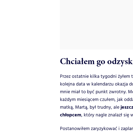
Chciałem go odzysk
Przez ostatnie kilka tygodni żyłem t
kolejna data w kalendarzu okazja d
mnie miał to być punkt zwrotny. Mó
każdym miesiącem czułem, jak oddal
jeszc
matką, Martą, był trudny, ale
chłopcem
, który nagle znalazł si
Postanowiłem zaryzykować i zapla