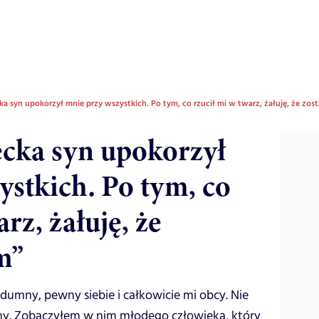
a syn upokorzył mnie przy wszystkich. Po tym, co rzucił mi w twarz, żałuję, że zos
cka syn upokorzył
ystkich. Po tym, co
rz, żałuję, że
m”
 dumny, pewny siebie i całkowicie mi obcy. Nie
ny. Zobaczyłem w nim młodego człowieka, który