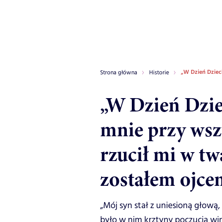
„W Dzień Dzieck
Strona główna
Historie
„W Dzień Dzie
mnie przy wsz
rzucił mi w twa
zostałem ojce
„Mój syn stał z uniesioną głową,
było w nim krztyny poczucia wi