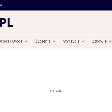
je
Moda i Uroda
Życzenia
Styl życia
Zdrowie