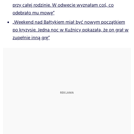
przy całej rodzinie. W odwecie wyznałam coś, co
odebrało mu mowę”
„Weekend nad Bałtykiem miał być nowym początkiem
po kryzysie. Jedna noc w Kuźnicy pokazała, że on grał w
zupełnie inną grę”