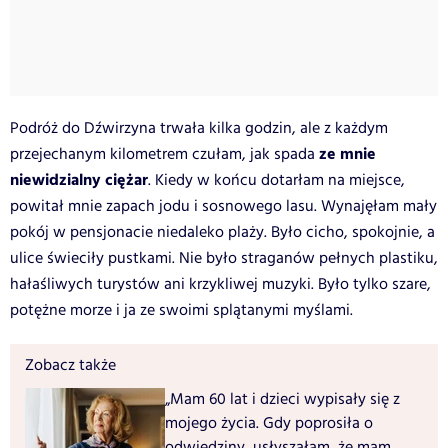
Podróż do Dźwirzyna trwała kilka godzin, ale z każdym
ze mnie
przejechanym kilometrem czułam, jak spada
niewidzialny ciężar
. Kiedy w końcu dotarłam na miejsce,
powitał mnie zapach jodu i sosnowego lasu. Wynajęłam mały
pokój w pensjonacie niedaleko plaży. Było cicho, spokojnie, a
ulice świeciły pustkami. Nie było straganów pełnych plastiku,
hałaśliwych turystów ani krzykliwej muzyki. Było tylko szare,
potężne morze i ja ze swoimi splątanymi myślami.
Zobacz także
„Mam 60 lat i dzieci wypisały się z
mojego życia. Gdy poprosiła o
odwiedziny, usłyszałam, że mam