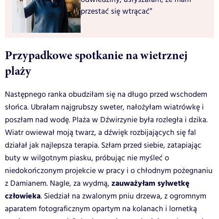
przestać się wtrącać”
Przypadkowe spotkanie na wietrznej
plaży
Następnego ranka obudziłam się na długo przed wschodem
słońca. Ubrałam najgrubszy sweter, nałożyłam wiatrówkę i
poszłam nad wodę. Plaża w Dźwirzynie była rozległa i dzika.
Wiatr owiewał moją twarz, a dźwięk rozbijających się fal
działał jak najlepsza terapia. Szłam przed siebie, zatapiając
buty w wilgotnym piasku, próbując nie myśleć o
niedokończonym projekcie w pracy i o chłodnym pożegnaniu
zauważyłam sylwetkę
z Damianem. Nagle, za wydmą,
człowieka
. Siedział na zwalonym pniu drzewa, z ogromnym
aparatem fotograficznym opartym na kolanach i lornetką