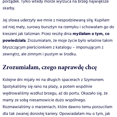
porządek. Tylko wtedy morze wyrzuca na brzeg największe
skarby.
Jej słowa uderzyły we mnie z niespodziewaną siłą. Kupiłam
od niej mały, surowy bursztyn na rzemyku i schowałam go do
myślałam o tym, co
kieszeni jak talizman. Przez resztę dnia
powiedziała
. Zrozumiałam, że moje życie było właśnie takim
błyszczącym pierścionkiem z katalogu – imponującym z
zewnątrz, ale zimnym i pustym w środku.
Zrozumiałam, czego naprawdę chcę
Kolejne dni mijały mi na długich spacerach z Szymonem.
Spotykaliśmy się rano na plaży, a potem wspólnie
wędrowaliśmy wzdłuż brzegu, aż do portu. Okazało się, że
mamy ze sobą niesamowicie dużo wspólnego.
Rozmawialiśmy o marzeniach, które dawno temu porzuciłam
dla tak zwanej dorosłej kariery. Opowiadałam mu o tym, jak