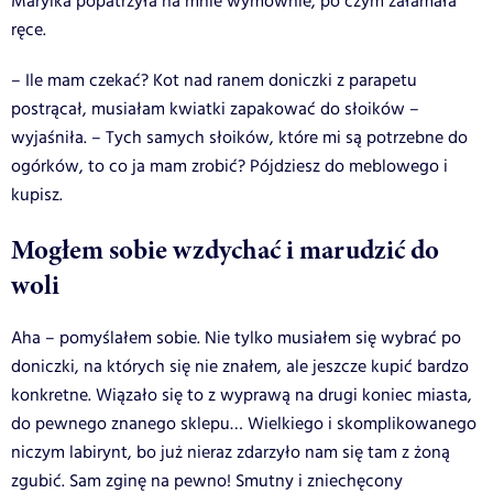
Marylka popatrzyła na mnie wymownie, po czym załamała
ręce.
– Ile mam czekać? Kot nad ranem doniczki z parapetu
postrącał, musiałam kwiatki zapakować do słoików –
wyjaśniła. – Tych samych słoików, które mi są potrzebne do
ogórków, to co ja mam zrobić? Pójdziesz do meblowego i
kupisz.
Mogłem sobie wzdychać i marudzić do
woli
Aha – pomyślałem sobie. Nie tylko musiałem się wybrać po
doniczki, na których się nie znałem, ale jeszcze kupić bardzo
konkretne. Wiązało się to z wyprawą na drugi koniec miasta,
do pewnego znanego sklepu… Wielkiego i skomplikowanego
niczym labirynt, bo już nieraz zdarzyło nam się tam z żoną
zgubić. Sam zginę na pewno! Smutny i zniechęcony