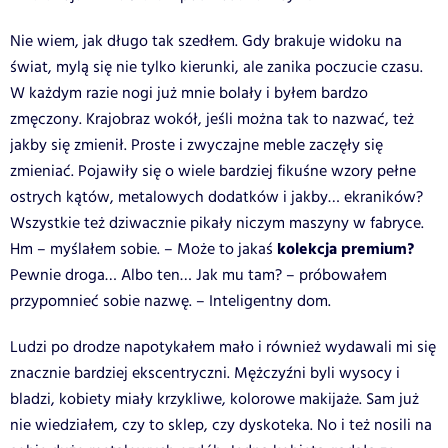
Nie wiem, jak długo tak szedłem. Gdy brakuje widoku na
świat, mylą się nie tylko kierunki, ale zanika poczucie czasu.
W każdym razie nogi już mnie bolały i byłem bardzo
zmęczony. Krajobraz wokół, jeśli można tak to nazwać, też
jakby się zmienił. Proste i zwyczajne meble zaczęły się
zmieniać. Pojawiły się o wiele bardziej fikuśne wzory pełne
ostrych kątów, metalowych dodatków i jakby… ekraników?
Wszystkie też dziwacznie pikały niczym maszyny w fabryce.
kolekcja premium?
Hm – myślałem sobie. – Może to jakaś
Pewnie droga… Albo ten… Jak mu tam? – próbowałem
przypomnieć sobie nazwę. – Inteligentny dom.
Ludzi po drodze napotykałem mało i również wydawali mi się
znacznie bardziej ekscentryczni. Mężczyźni byli wysocy i
bladzi, kobiety miały krzykliwe, kolorowe makijaże. Sam już
nie wiedziałem, czy to sklep, czy dyskoteka. No i też nosili na