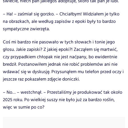
świecie, niech pan jakiegoś adoptuje, skoro tak pan je lubi.
– Ha! – zaśmiał się gorzko. – Chciałbym! Widziałem je tylko
na obrazkach, ale według zapisów z epoki były to bardzo
sympatyczne zwierzęta.
Coś mi bardzo nie pasowało w tych słowach i tonie jego
głosu. Jakie zapiski? Z jakiej epoki?! Zacząłem się martwić,
czy przypadkiem chłopak nie jest naćpany, bo ewidentnie
bredził. Postanowiłem jednak nie robić problemów ani nie
wdawać się w dyskusję. Przysunąłem mu telefon przed oczy i
jeszcze raz pokazałem zdjęcie doniczki.
– No… – westchnął. – Przestaliśmy je produkować tak około
2025 roku. Po wielkiej suszy nie było już za bardzo roślin,
więc w sumie po co?