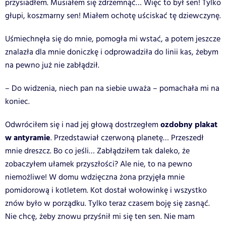
przysiadłem. Musiałem się zdrzemnąć… Więc to był sen! Tylko
głupi, koszmarny sen! Miałem ochotę uściskać tę dziewczynę.
Uśmiechnęła się do mnie, pomogła mi wstać, a potem jeszcze
znalazła dla mnie doniczkę i odprowadziła do linii kas, żebym
na pewno już nie zabłądził.
– Do widzenia, niech pan na siebie uważa – pomachała mi na
koniec.
ozdobny plakat
Odwróciłem się i nad jej głową dostrzegłem
w antyramie
. Przedstawiał czerwoną planetę… Przeszedł
mnie dreszcz. Bo co jeśli… Zabłądziłem tak daleko, że
zobaczyłem ułamek przyszłości? Ale nie, to na pewno
niemożliwe! W domu wdzięczna żona przyjęła mnie
pomidorową i kotletem. Kot dostał wołowinkę i wszystko
znów było w porządku. Tylko teraz czasem boję się zasnąć.
Nie chcę, żeby znowu przyśnił mi się ten sen. Nie mam