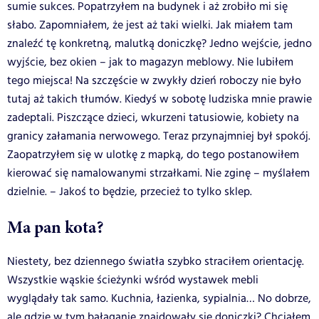
sumie sukces. Popatrzyłem na budynek i aż zrobiło mi się
słabo. Zapomniałem, że jest aż taki wielki. Jak miałem tam
znaleźć tę konkretną, malutką doniczkę? Jedno wejście, jedno
wyjście, bez okien – jak to magazyn meblowy. Nie lubiłem
tego miejsca! Na szczęście w zwykły dzień roboczy nie było
tutaj aż takich tłumów. Kiedyś w sobotę ludziska mnie prawie
zadeptali. Piszczące dzieci, wkurzeni tatusiowie, kobiety na
granicy załamania nerwowego. Teraz przynajmniej był spokój.
Zaopatrzyłem się w ulotkę z mapką, do tego postanowiłem
kierować się namalowanymi strzałkami. Nie zginę – myślałem
dzielnie. – Jakoś to będzie, przecież to tylko sklep.
Ma pan kota?
Niestety, bez dziennego światła szybko straciłem orientację.
Wszystkie wąskie ścieżynki wśród wystawek mebli
wyglądały tak samo. Kuchnia, łazienka, sypialnia… No dobrze,
ale gdzie w tym bałaganie znajdowały się doniczki? Chciałem