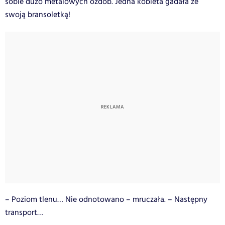
sobie dużo metalowych ozdób. Jedna kobieta gadała ze
swoją bransoletką!
– Poziom tlenu… Nie odnotowano – mruczała. – Następny
transport…