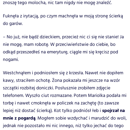
znoszę tego molocha, nic tam nigdy nie mogę znaleźć.
Fuknęła z irytacją, po czym machnęła w moją stronę ścierką
do garów.
– No już, nie bądź dzieckiem, przecież nic ci się nie stanie! Ja
nie mogę, mam robotę. W przeciwieństwie do ciebie, bo
odkąd przeszedłeś na emeryturę, ciągle mi się kręcisz pod
nogami.
Westchnąłem i podniosłem się z krzesła. Nawet nie dopiłem
kawy, straciłem ochotę. Żona pokazała mi jeszcze na wzór
szczątki rozbitej doniczki. Posłusznie zrobiłem zdjęcie
telefonem. Wyszło ciut rozmazane. Potem Mariolka podała mi
torbę i nawet cmoknęła w policzek na zachętę (to zawsze
spojrzał na
lepiej niż dostać ścierką). Kot tylko podniósł łeb i
mnie z pogardą
. Mogłem sobie wzdychać i marudzić do woli,
jednak nie pozostało mi nic innego, niż tylko jechać do tego