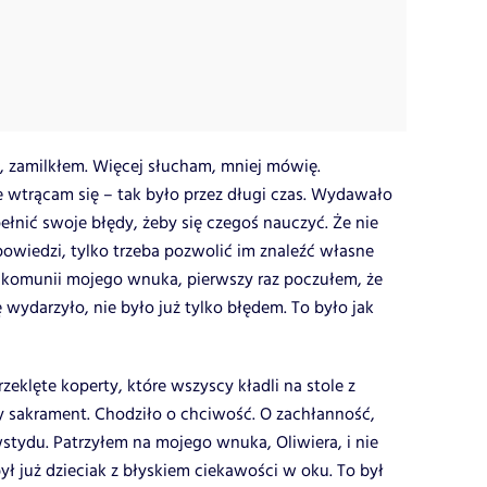
, zamilkłem. Więcej słucham, mniej mówię.
e wtrącam się – tak było przez długi czas. Wydawało
ełnić swoje błędy, żeby się czegoś nauczyć. Że nie
iedzi, tylko trzeba pozwolić im znaleźć własne
s komunii mojego wnuka, pierwszy raz poczułem, że
ię wydarzyło, nie było już tylko błędem. To było jak
rzeklęte koperty, które wszyscy kładli na stole z
 sakrament. Chodziło o chciwość. O zachłanność,
wstydu. Patrzyłem na mojego wnuka, Oliwiera, i nie
ł już dzieciak z błyskiem ciekawości w oku. To był