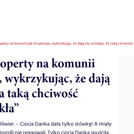
perty na komunii jak liczykrupa, wykrzykując, że dają mu ochłapy. Za taką chciwość 
koperty na komunii
, wykrzykując, że dają
a taką chciwość
kła”
Oliwier. – Ciocia Danka dała tylko stówkę! A miały
 Dorośli nie reagowali. Tylko ciocia Danka spuściła