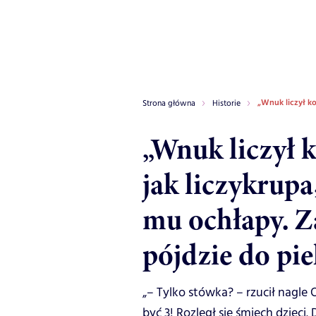
„Wnuk liczył ko
Strona główna
Historie
„Wnuk liczył 
jak liczykrupa
mu ochłapy. Z
pójdzie do pie
„– Tylko stówka? – rzucił nagle 
być 3! Rozległ się śmiech dzieci.