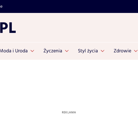
je
Moda i Uroda
Życzenia
Styl życia
Zdrowie