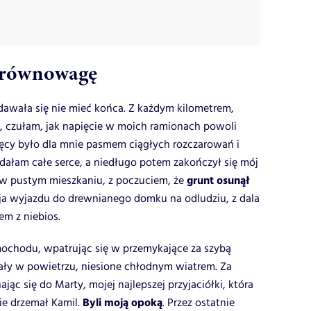
 równowagę
dawała się nie mieć końca. Z każdym kilometrem,
a, czułam, jak napięcie w moich ramionach powoli
ięcy było dla mnie pasmem ciągłych rozczarowań i
adałam całe serce, a niedługo potem zakończył się mój
grunt osunął
 w pustym mieszkaniu, z poczuciem, że
ja wyjazdu do drewnianego domku na odludziu, z dala
em z niebios.
mochodu, wpatrując się w przemykające za szybą
wały w powietrzu, niesione chłodnym wiatrem. Za
jąc się do Marty, mojej najlepszej przyjaciółki, która
Byli moją opoką
ie drzemał Kamil.
. Przez ostatnie