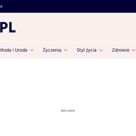
je
Moda i Uroda
Życzenia
Styl życia
Zdrowie