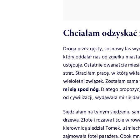
Chciałam odzyskać
Droga przez gęsty, sosnowy las wy
który oddalał nas od zgiełku miast
ustępuje. Ostatnie dwanaście mies
strat. Straciłam pracę, w którą wkł
wieloletni związek. Zostałam sama
mi się spod nóg.
Dlatego propozyc
od cywilizacji, wydawała mi się dar
Siedziałam na tylnym siedzeniu sa
drzewa. Złote i rdzawe liście wiro
kierownicą siedział Tomek, uśmiecha
zajmowała fotel pasażera. Obok mn