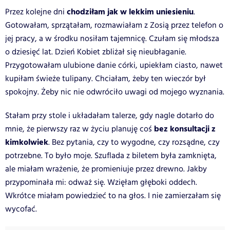
chodziłam jak w lekkim uniesieniu
Przez kolejne dni
.
Gotowałam, sprzątałam, rozmawiałam z Zosią przez telefon o
jej pracy, a w środku nosiłam tajemnicę. Czułam się młodsza
o dziesięć lat. Dzień Kobiet zbliżał się nieubłaganie.
Przygotowałam ulubione danie córki, upiekłam ciasto, nawet
kupiłam świeże tulipany. Chciałam, żeby ten wieczór był
spokojny. Żeby nic nie odwróciło uwagi od mojego wyznania.
Stałam przy stole i układałam talerze, gdy nagle dotarło do
bez konsultacji z
mnie, że pierwszy raz w życiu planuję coś
kimkolwiek
. Bez pytania, czy to wygodne, czy rozsądne, czy
potrzebne. To było moje. Szuflada z biletem była zamknięta,
ale miałam wrażenie, że promieniuje przez drewno. Jakby
przypominała mi: odważ się. Wzięłam głęboki oddech.
Wkrótce miałam powiedzieć to na głos. I nie zamierzałam się
wycofać.