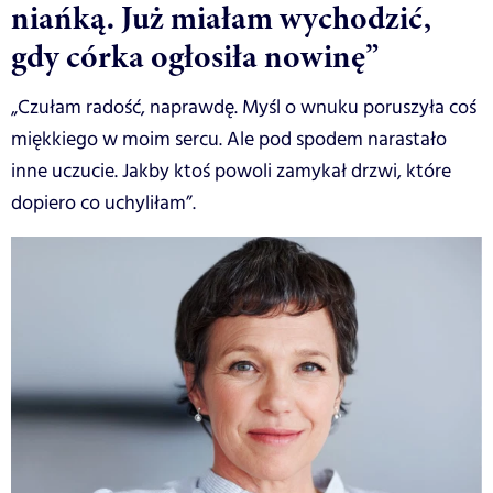
niańką. Już miałam wychodzić,
gdy córka ogłosiła nowinę”
„Czułam radość, naprawdę. Myśl o wnuku poruszyła coś
miękkiego w moim sercu. Ale pod spodem narastało
inne uczucie. Jakby ktoś powoli zamykał drzwi, które
dopiero co uchyliłam”.