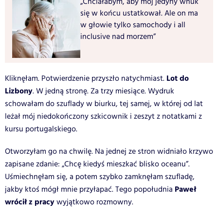
„Chciałabym, aby mój jedyny wnuk
się w końcu ustatkował. Ale on ma
w głowie tylko samochody i all
inclusive nad morzem”
Lot do
Kliknęłam. Potwierdzenie przyszło natychmiast.
Lizbony
. W jedną stronę. Za trzy miesiące. Wydruk
schowałam do szuflady w biurku, tej samej, w której od lat
leżał mój niedokończony szkicownik i zeszyt z notatkami z
kursu portugalskiego.
Otworzyłam go na chwilę. Na jednej ze stron widniało krzywo
zapisane zdanie: „Chcę kiedyś mieszkać blisko oceanu”.
Uśmiechnęłam się, a potem szybko zamknęłam szufladę,
Paweł
jakby ktoś mógł mnie przyłapać. Tego popołudnia
wrócił z pracy
wyjątkowo rozmowny.