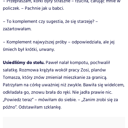
– Przepraszam, korki były straszne – rzuciła, całując mnie w
policzek. – Pachnie jak u babci.
– To komplement czy sugestia, że się starzeję? –
zażartowałam.
– Komplement najwyższej próby – odpowiedziała, ale jej
śmiech był krótki, urwany.
Usiedliśmy do stołu.
Paweł nalał kompotu, pochwalił
sałatkę. Rozmowa krążyła wokół pracy Zosi, planów
Tomasza, który znów zmieniał mieszkanie za granicą.
Patrzyłam na córkę uważniej niż zwykle. Bawiła się widelcem,
odkładała go, znowu brała do ręki. Nie jadła prawie nic.
„Powiedz teraz” – mówiłam do siebie. – „Zanim zrobi się za
późno”. Odstawiłam szklankę.