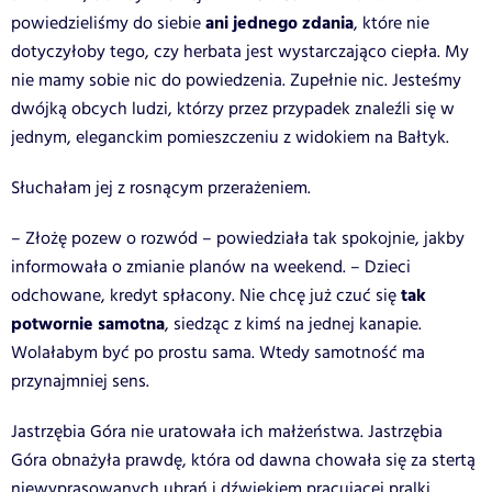
ani jednego zdania
powiedzieliśmy do siebie
, które nie
dotyczyłoby tego, czy herbata jest wystarczająco ciepła. My
nie mamy sobie nic do powiedzenia. Zupełnie nic. Jesteśmy
dwójką obcych ludzi, którzy przez przypadek znaleźli się w
jednym, eleganckim pomieszczeniu z widokiem na Bałtyk.
Słuchałam jej z rosnącym przerażeniem.
– Złożę pozew o rozwód – powiedziała tak spokojnie, jakby
informowała o zmianie planów na weekend. – Dzieci
tak
odchowane, kredyt spłacony. Nie chcę już czuć się
potwornie samotna
, siedząc z kimś na jednej kanapie.
Wolałabym być po prostu sama. Wtedy samotność ma
przynajmniej sens.
Jastrzębia Góra nie uratowała ich małżeństwa. Jastrzębia
Góra obnażyła prawdę, która od dawna chowała się za stertą
niewyprasowanych ubrań i dźwiękiem pracującej pralki.