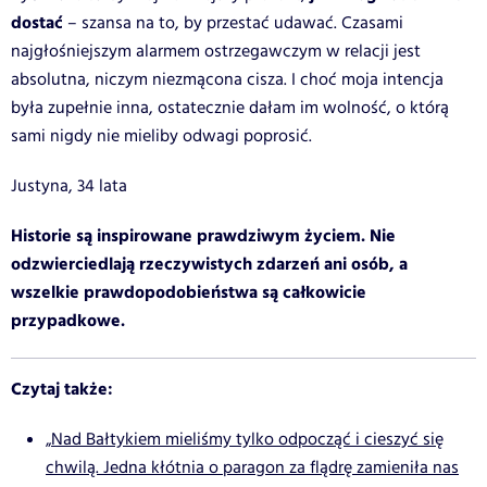
dostać
– szansa na to, by przestać udawać. Czasami
najgłośniejszym alarmem ostrzegawczym w relacji jest
absolutna, niczym niezmącona cisza. I choć moja intencja
była zupełnie inna, ostatecznie dałam im wolność, o którą
sami nigdy nie mieliby odwagi poprosić.
Justyna, 34 lata
Historie są inspirowane prawdziwym życiem. Nie
odzwierciedlają rzeczywistych zdarzeń ani osób, a
wszelkie prawdopodobieństwa są całkowicie
przypadkowe.
Czytaj także:
„Nad Bałtykiem mieliśmy tylko odpocząć i cieszyć się
chwilą. Jedna kłótnia o paragon za flądrę zamieniła nas