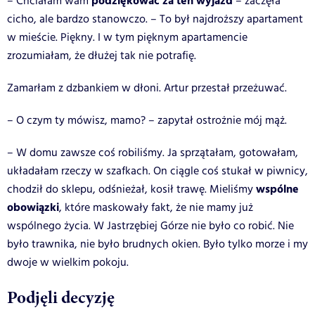
podziękować za ten wyjazd
– Chciałam wam
– zaczęła
cicho, ale bardzo stanowczo. – To był najdroższy apartament
w mieście. Piękny. I w tym pięknym apartamencie
zrozumiałam, że dłużej tak nie potrafię.
Zamarłam z dzbankiem w dłoni. Artur przestał przeżuwać.
– O czym ty mówisz, mamo? – zapytał ostrożnie mój mąż.
– W domu zawsze coś robiliśmy. Ja sprzątałam, gotowałam,
układałam rzeczy w szafkach. On ciągle coś stukał w piwnicy,
wspólne
chodził do sklepu, odśnieżał, kosił trawę. Mieliśmy
obowiązki
, które maskowały fakt, że nie mamy już
wspólnego życia. W Jastrzębiej Górze nie było co robić. Nie
było trawnika, nie było brudnych okien. Było tylko morze i my
dwoje w wielkim pokoju.
Podjęli decyzję