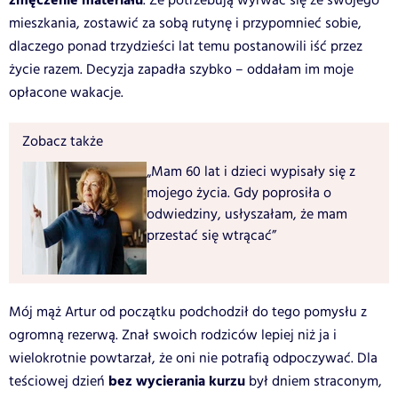
zmęczenie materiału
. Że potrzebują wyrwać się ze swojego
mieszkania, zostawić za sobą rutynę i przypomnieć sobie,
dlaczego ponad trzydzieści lat temu postanowili iść przez
życie razem. Decyzja zapadła szybko – oddałam im moje
opłacone wakacje.
Zobacz także
„Mam 60 lat i dzieci wypisały się z
mojego życia. Gdy poprosiła o
odwiedziny, usłyszałam, że mam
przestać się wtrącać”
Mój mąż Artur od początku podchodził do tego pomysłu z
ogromną rezerwą. Znał swoich rodziców lepiej niż ja i
wielokrotnie powtarzał, że oni nie potrafią odpoczywać. Dla
bez wycierania kurzu
teściowej dzień
był dniem straconym,