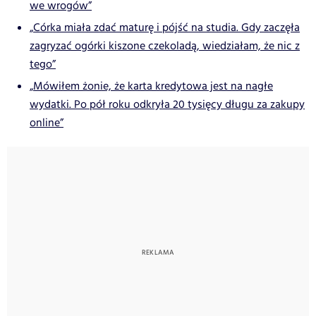
we wrogów”
„Córka miała zdać maturę i pójść na studia. Gdy zaczęła
zagryzać ogórki kiszone czekoladą, wiedziałam, że nic z
tego”
„Mówiłem żonie, że karta kredytowa jest na nagłe
wydatki. Po pół roku odkryła 20 tysięcy długu za zakupy
online”