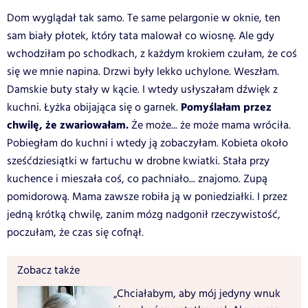
Dom wyglądał tak samo. Te same pelargonie w oknie, ten
sam biały płotek, który tata malował co wiosnę. Ale gdy
wchodziłam po schodkach, z każdym krokiem czułam, że coś
się we mnie napina. Drzwi były lekko uchylone.
Weszłam.
Damskie buty stały w kącie. I wtedy usłyszałam dźwięk z
Pomyślałam przez
kuchni. Łyżka obijająca się o garnek.
chwilę, że zwariowałam.
Że może... że może mama wróciła.
Pobiegłam
do kuchni i wtedy ją zobaczyłam.
Kobieta około
sześćdziesiątki w fartuchu w drobne kwiatki. Stała przy
kuchence i mieszała coś, co pachniało... znajomo. Zupą
pomidorową. Mama zawsze robiła ją w poniedziałki. I przez
jedną krótką chwilę, zanim mózg nadgonił rzeczywistość,
poczułam, że czas się cofnął.
Zobacz także
„Chciałabym, aby mój jedyny wnuk