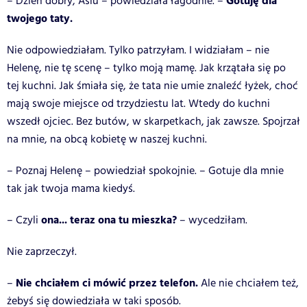
Gotuję dla
– Dzień dobry, Asiu – powiedziała łagodnie. –
twojego taty.
Nie odpowiedziałam. Tylko patrzyłam. I widziałam – nie
Helenę, nie tę scenę – tylko moją mamę. Jak krzątała się po
tej kuchni. Jak śmiała się, że tata nie umie znaleźć łyżek, choć
mają swoje miejsce od trzydziestu lat.
Wtedy do kuchni
wszedł ojciec. Bez butów, w skarpetkach, jak zawsze. Spojrzał
na mnie, na obcą kobietę w naszej kuchni.
– Poznaj Helenę – powiedział spokojnie. – Gotuje dla mnie
tak jak twoja mama kiedyś.
ona... teraz ona tu mieszka?
– Czyli
– wycedziłam.
Nie zaprzeczył.
Nie chciałem ci mówić przez telefon.
–
Ale nie chciałem też,
żebyś się dowiedziała w taki sposób.