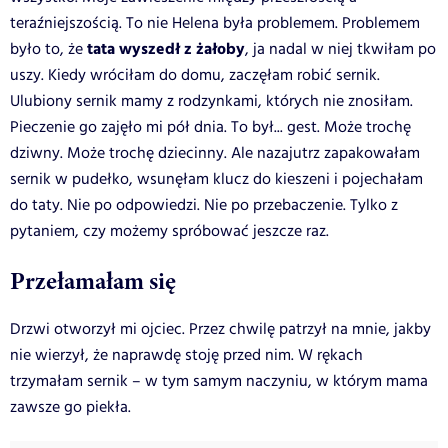
teraźniejszością. To nie Helena była problemem. Problemem
tata wyszedł z żałoby
było to, że
, ja nadal w niej tkwiłam po
uszy.
Kiedy wróciłam do domu, zaczęłam robić sernik.
Ulubiony sernik mamy z rodzynkami, których nie znosiłam.
Pieczenie go zajęło mi pół dnia. To był... gest. Może trochę
dziwny. Może trochę dziecinny.
Ale nazajutrz zapakowałam
sernik w pudełko, wsunęłam klucz do kieszeni i pojechałam
do taty. Nie po odpowiedzi. Nie po przebaczenie. Tylko z
pytaniem, czy możemy spróbować jeszcze raz.
Przełamałam się
Drzwi otworzył mi ojciec. Przez chwilę patrzył na mnie, jakby
nie wierzył, że naprawdę stoję przed nim. W rękach
trzymałam sernik – w tym samym naczyniu, w którym mama
zawsze go piekła.