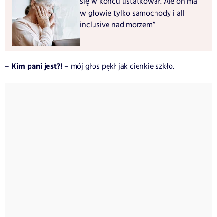
się w końcu ustatkował. Ale on ma
w głowie tylko samochody i all
inclusive nad morzem”
Kim pani jest?!
–
– mój głos pękł jak cienkie szkło.