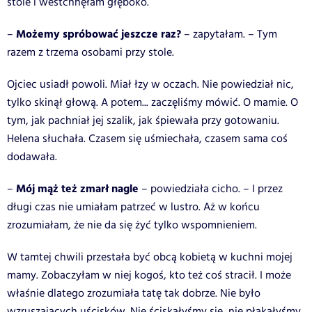
stole i westchnęłam głęboko.
Możemy spróbować jeszcze raz?
–
– zapytałam. – Tym
razem z trzema osobami przy stole.
Ojciec usiadł powoli. Miał łzy w oczach. Nie powiedział nic,
tylko skinął głową. A potem... zaczęliśmy mówić. O mamie. O
tym, jak pachniał jej szalik, jak śpiewała przy gotowaniu.
Helena słuchała. Czasem się uśmiechała, czasem sama coś
dodawała.
Mój mąż też zmarł nagle
–
– powiedziała cicho. – I przez
długi czas nie umiałam patrzeć w lustro. Aż w końcu
zrozumiałam, że nie da się żyć tylko wspomnieniem.
W tamtej chwili przestała być obcą kobietą w kuchni mojej
mamy. Zobaczyłam w niej kogoś, kto też coś stracił. I może
właśnie dlatego zrozumiała tatę tak dobrze.
Nie było
wzruszających uścisków. Nie ściskałyśmy się, nie płakałyśmy