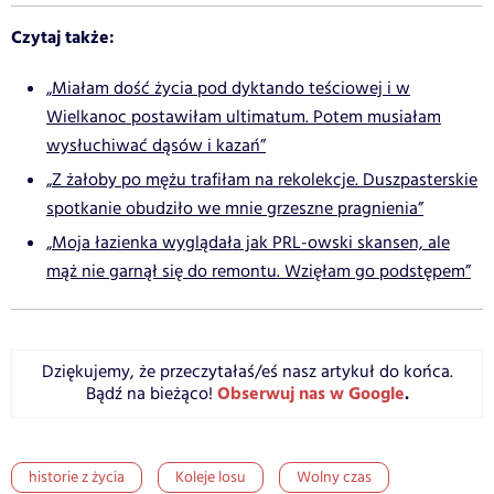
Czytaj także:
„Miałam dość życia pod dyktando teściowej i w
Wielkanoc postawiłam ultimatum. Potem musiałam
wysłuchiwać dąsów i kazań”
„Z żałoby po mężu trafiłam na rekolekcje. Duszpasterskie
spotkanie obudziło we mnie grzeszne pragnienia”
„Moja łazienka wyglądała jak PRL-owski skansen, ale
mąż nie garnął się do remontu. Wzięłam go podstępem”
Dziękujemy, że przeczytałaś/eś nasz artykuł do końca.
Obserwuj nas w Google
.
Bądź na bieżąco!
historie z życia
Koleje losu
Wolny czas