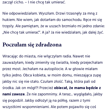
zaczął cicho. – I nie chcę tak umierać.
Nie odpowiedziałam. Wyszłam. Drzwi trzasnęły za mną z
hukiem. Nie wiem, jak dotarłam do samochodu. Ręce mi się
trzęsły. Ale pamiętam, że w uszach brzmiało mi jedno zdanie:
„Nie chcę tak umierać”
. A ja? Ja nie wiedziałam, jak dalej żyć.
Poczułam się zdradzona
Wracając do miasta, nie włączyłam radia. Nawet nie
zauważyłam, kiedy zmieniły się światła, kiedy przejechałam
przez most. Jechałam na autopilocie. A w głowie miałam
tylko jedno. Obca kobieta, w moim domu, mieszająca zupę
jakby nic się nie stało.
Czułam złość. Taką, która pali od
obiecał, że mama będzie z
środka. Jak on mógł?! Przecież
nami zawsze
. Że nie zapomnimy. A teraz... wyglądało, jakby
się pogodził. Jakby odłożył ją na półkę, razem z tymi
wszystkimi wspomnieniami.
Ale potem pojawiło się coś