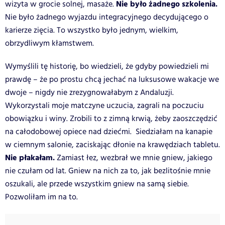
Nie było żadnego szkolenia.
wizyta w grocie solnej, masaże.
Nie było żadnego wyjazdu integracyjnego decydującego o
karierze zięcia. To wszystko było jednym, wielkim,
obrzydliwym kłamstwem.
Wymyślili tę historię, bo wiedzieli, że gdyby powiedzieli mi
prawdę – że po prostu chcą jechać na luksusowe wakacje we
dwoje – nigdy nie zrezygnowałabym z Andaluzji.
Wykorzystali moje matczyne uczucia, zagrali na poczuciu
obowiązku i winy. Zrobili to z zimną krwią, żeby zaoszczędzić
na całodobowej opiece nad dziećmi. Siedziałam na kanapie
w ciemnym salonie, zaciskając dłonie na krawędziach tabletu.
Nie płakałam.
Zamiast łez, wezbrał we mnie gniew, jakiego
nie czułam od lat. Gniew na nich za to, jak bezlitośnie mnie
oszukali, ale przede wszystkim gniew na samą siebie.
Pozwoliłam im na to.