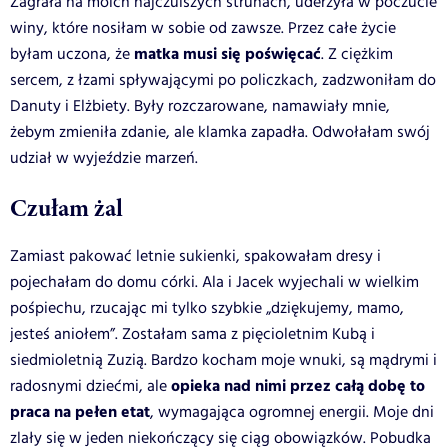
Zagrała na moich najczulszych strunach, uderzyła w poczucie
winy, które nosiłam w sobie od zawsze. Przez całe życie
matka musi się poświęcać
byłam uczona, że
. Z ciężkim
sercem, z łzami spływającymi po policzkach, zadzwoniłam do
Danuty i Elżbiety. Były rozczarowane, namawiały mnie,
żebym zmieniła zdanie, ale klamka zapadła. Odwołałam swój
udział w wyjeździe marzeń.
Czułam żal
Zamiast pakować letnie sukienki, spakowałam dresy i
pojechałam do domu córki. Ala i Jacek wyjechali w wielkim
pośpiechu, rzucając mi tylko szybkie „dziękujemy, mamo,
jesteś aniołem”. Zostałam sama z pięcioletnim Kubą i
siedmioletnią Zuzią. Bardzo kocham moje wnuki, są mądrymi i
opieka nad nimi przez całą dobę to
radosnymi dziećmi, ale
praca na pełen etat
, wymagająca ogromnej energii. Moje dni
zlały się w jeden niekończący się ciąg obowiązków. Pobudka