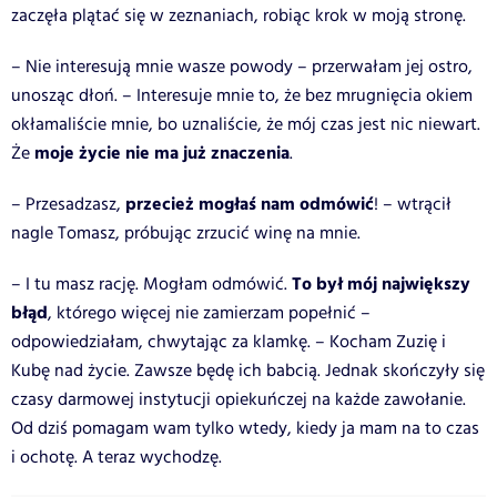
zaczęła plątać się w zeznaniach, robiąc krok w moją stronę.
– Nie interesują mnie wasze powody – przerwałam jej ostro,
unosząc dłoń. – Interesuje mnie to, że bez mrugnięcia okiem
okłamaliście mnie, bo uznaliście, że mój czas jest nic niewart.
moje życie nie ma już znaczenia
Że
.
przecież mogłaś nam odmówić
– Przesadzasz,
! – wtrącił
nagle Tomasz, próbując zrzucić winę na mnie.
To był mój największy
– I tu masz rację. Mogłam odmówić.
błąd
, którego więcej nie zamierzam popełnić –
odpowiedziałam, chwytając za klamkę. – Kocham Zuzię i
Kubę nad życie. Zawsze będę ich babcią. Jednak skończyły się
czasy darmowej instytucji opiekuńczej na każde zawołanie.
Od dziś pomagam wam tylko wtedy, kiedy ja mam na to czas
i ochotę. A teraz wychodzę.