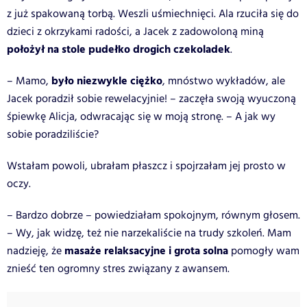
z już spakowaną torbą. Weszli uśmiechnięci. Ala rzuciła się do
dzieci z okrzykami radości, a Jacek z zadowoloną miną
położył na stole pudełko drogich czekoladek
.
było niezwykle ciężko
– Mamo,
, mnóstwo wykładów, ale
Jacek poradził sobie rewelacyjnie! – zaczęła swoją wyuczoną
śpiewkę Alicja, odwracając się w moją stronę. – A jak wy
sobie poradziliście?
Wstałam powoli, ubrałam płaszcz i spojrzałam jej prosto w
oczy.
– Bardzo dobrze – powiedziałam spokojnym, równym głosem.
– Wy, jak widzę, też nie narzekaliście na trudy szkoleń. Mam
masaże relaksacyjne i grota solna
nadzieję, że
pomogły wam
znieść ten ogromny stres związany z awansem.