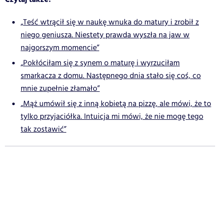
„Teść wtrącił się w naukę wnuka do matury i zrobił z
niego geniusza. Niestety prawda wyszła na jaw w
najgorszym momencie”
„Pokłóciłam się z synem o maturę i wyrzuciłam
smarkacza z domu. Następnego dnia stało się coś, co
mnie zupełnie złamało”
„Mąż umówił się z inną kobietą na pizzę, ale mówi, że to
tylko przyjaciółka. Intuicja mi mówi, że nie mogę tego
tak zostawić”