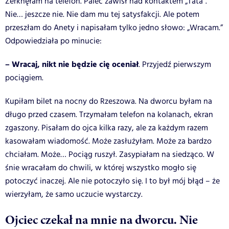
Zerknęłam na telefon. Palec zawisł nad kontaktem „Tata”.
Nie… jeszcze nie. Nie dam mu tej satysfakcji. Ale potem
przeszłam do Anety i napisałam tylko jedno słowo: „Wracam.”
Odpowiedziała po minucie:
– Wracaj, nikt nie będzie cię oceniał
. Przyjedź pierwszym
pociągiem.
Kupiłam bilet na nocny do Rzeszowa. Na dworcu byłam na
długo przed czasem. Trzymałam telefon na kolanach, ekran
zgaszony. Pisałam do ojca kilka razy, ale za każdym razem
kasowałam wiadomość. Może zasłużyłam. Może za bardzo
chciałam. Może… Pociąg ruszył. Zasypiałam na siedząco. W
śnie wracałam do chwili, w której wszystko mogło się
potoczyć inaczej. Ale nie potoczyło się. I to był mój błąd – że
wierzyłam, że samo uczucie wystarczy.
Ojciec czekał na mnie na dworcu. Nie