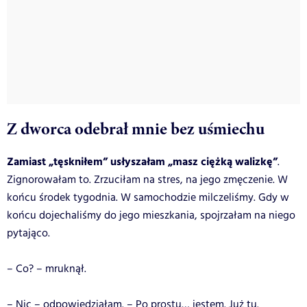
Z dworca odebrał mnie bez uśmiechu
Zamiast „tęskniłem” usłyszałam „masz ciężką walizkę”
.
Zignorowałam to. Zrzuciłam na stres, na jego zmęczenie. W
końcu środek tygodnia. W samochodzie milczeliśmy. Gdy w
końcu dojechaliśmy do jego mieszkania, spojrzałam na niego
pytająco.
– Co? – mruknął.
– Nic – odpowiedziałam. – Po prostu… jestem. Już tu.