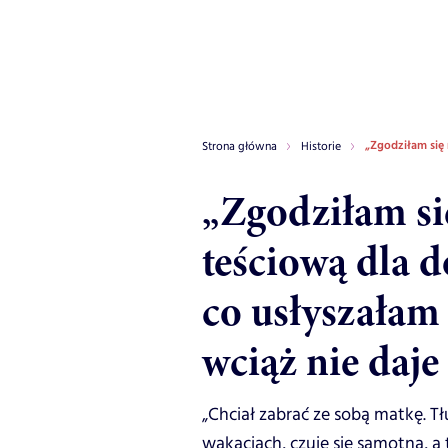
„Zgodziłam się 
Strona główna
Historie
„Zgodziłam si
teściową dla 
co usłyszałam
wciąż nie daje
„Chciał zabrać ze sobą matkę. Tł
wakacjach, czuje się samotna, a t