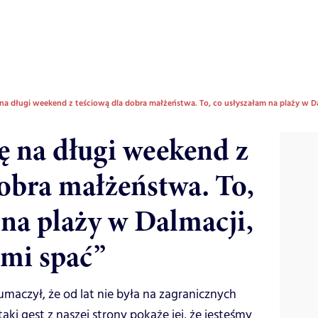
na długi weekend z teściową dla dobra małżeństwa. To, co usłyszałam na plaży w Dal
ę na długi weekend z
dobra małżeństwa. To,
 na plaży w Dalmacji,
 mi spać”
umaczył, że od lat nie była na zagranicznych
aki gest z naszej strony pokaże jej, że jesteśmy