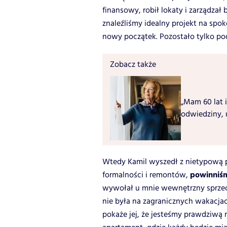
finansowy, robił lokaty i zarządzał
znaleźliśmy idealny projekt na spo
nowy początek. Pozostało tylko po
Zobacz także
„Mam 60 lat i
odwiedziny, 
Wtedy Kamil wyszedł z nietypową p
powinniś
formalności i remontów,
wywołał u mnie wewnętrzny sprzeciw
nie była na zagranicznych wakacjach
pokaże jej, że jesteśmy prawdziwą