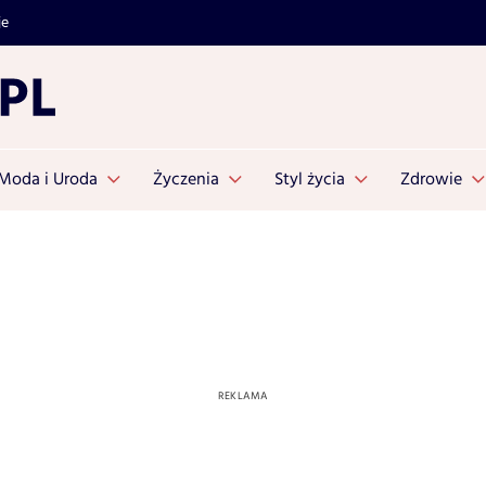
je
Moda i Uroda
Życzenia
Styl życia
Zdrowie