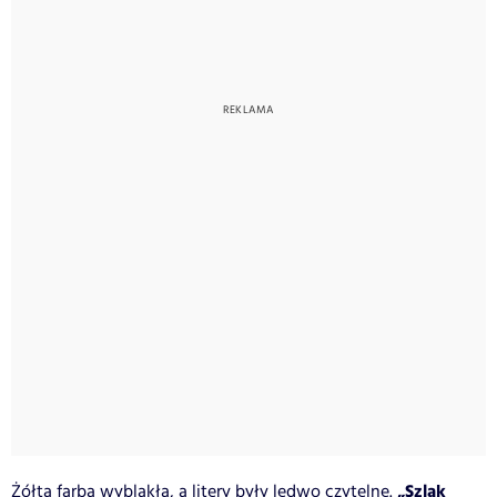
„Szlak
Żółta farba wyblakła, a litery były ledwo czytelne.