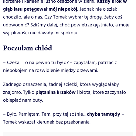
Każdy krok w
korzenie i kamienie luźno osadzone w ziemi.
głąb lasu potęgował mój niepokój.
Jednak nie o szlak
chodziło, ale o nas. Czy Tomek wybrał tę drogę, żeby coś
udowodnić?
Szliśmy dalej, choć powietrze gęstniało, a moje
wątpliwości nie dawały mi spokoju.
Poczułam chłód
– Czekaj. To na pewno tu było? – zapytałam, patrząc z
niepokojem na rozwidlenie między drzewami.
Żadnego oznaczenia, żadnej ścieżki, która wyglądałaby
plątanina krzaków
znajomo. Tylko
i błota, które zaczynało
oblepiać nam buty.
chyba tamtędy
– Było. Pamiętam. Tam, przy tej sośnie...
–
Tomek wskazał kierunek bez przekonania.