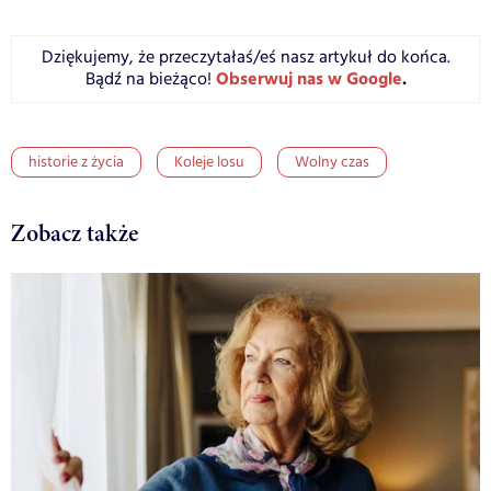
Dziękujemy, że przeczytałaś/eś nasz artykuł do końca.
Obserwuj nas w Google
.
Bądź na bieżąco!
historie z życia
Koleje losu
Wolny czas
Zobacz także