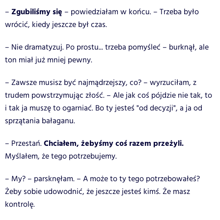
Zgubiliśmy się
–
– powiedziałam w końcu. – Trzeba było
wrócić, kiedy jeszcze był czas.
– Nie dramatyzuj. Po prostu... trzeba pomyśleć – burknął, ale
ton miał już mniej pewny.
– Zawsze musisz być najmądrzejszy, co? – wyrzuciłam, z
trudem powstrzymując złość. – Ale jak coś pójdzie nie tak, to
i tak ja muszę to ogarniać. Bo ty jesteś "od decyzji", a ja od
sprzątania bałaganu.
Chciałem, żebyśmy coś razem przeżyli.
– Przestań.
Myślałem, że tego potrzebujemy.
– My? – parsknęłam. – A może to ty tego potrzebowałeś?
Żeby sobie udowodnić, że jeszcze jesteś kimś. Że masz
kontrolę.