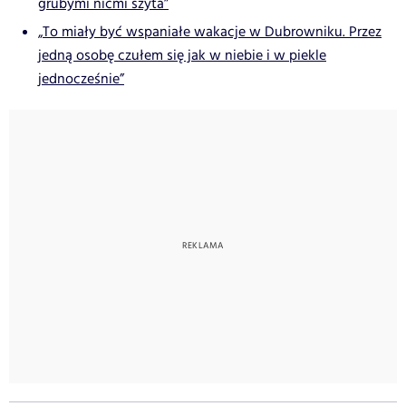
grubymi nićmi szyta”
„To miały być wspaniałe wakacje w Dubrowniku. Przez
jedną osobę czułem się jak w niebie i w piekle
jednocześnie”