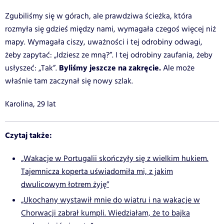
Zgubiliśmy się w górach, ale prawdziwa ścieżka, która
rozmyła się gdzieś między nami, wymagała czegoś więcej niż
mapy. Wymagała ciszy, uważności i tej odrobiny odwagi,
żeby zapytać: „Idziesz ze mną?”. I tej odrobiny zaufania, żeby
Byliśmy jeszcze na zakręcie.
usłyszeć: „Tak”.
Ale może
właśnie tam zaczynał się nowy szlak.
Karolina, 29 lat
Czytaj także:
„Wakacje w Portugalii skończyły się z wielkim hukiem.
Tajemnicza koperta uświadomiła mi, z jakim
dwulicowym łotrem żyję”
„Ukochany wystawił mnie do wiatru i na wakacje w
Chorwacji zabrał kumpli. Wiedziałam, że to bajka