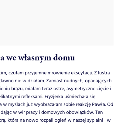
eta we własnym domu
skim, czułam przyjemne mrowienie ekscytacji. Z lustra
j dawno nie widziałam. Zamiast nudnych, opadających
iu brązu, miałam teraz ostre, asymetryczne cięcie i
likatnymi refleksami. Fryzjerka uśmiechała się
 ja w myślach już wyobrażałam sobie reakcję Pawła. Od
padając w wir pracy i domowych obowiązków. Ten
rą, która na nowo rozpali ogień w naszej sypialni i w