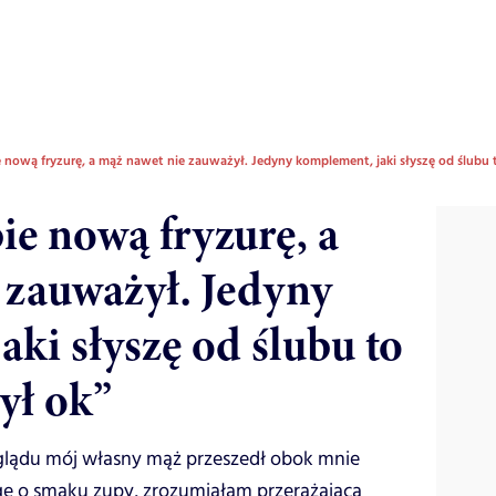
 nową fryzurę, a mąż nawet nie zauważył. Jedyny komplement, jaki słyszę od ślubu t
ie nową fryzurę, a
 zauważył. Jedyny
ki słyszę od ślubu to
był ok”
glądu mój własny mąż przeszedł obok mnie
agę o smaku zupy, zrozumiałam przerażającą