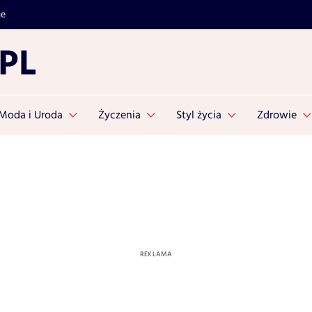
je
Moda i Uroda
Życzenia
Styl życia
Zdrowie