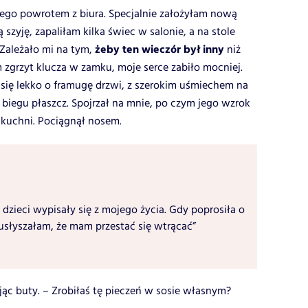
jego powrotem z biura. Specjalnie założyłam nową
 szyję, zapaliłam kilka świec w salonie, a na stole
żeby ten wieczór był inny
 Zależało mi na tym,
niż
m zgrzyt klucza w zamku, moje serce zabiło mocniej.
się lekko o framugę drzwi, z szerokim uśmiechem na
biegu płaszcz. Spojrzał na mnie, po czym jego wzrok
kuchni. Pociągnął nosem.
 dzieci wypisały się z mojego życia. Gdy poprosiła o
usłyszałam, że mam przestać się wtrącać”
jąc buty. – Zrobiłaś tę pieczeń w sosie własnym?