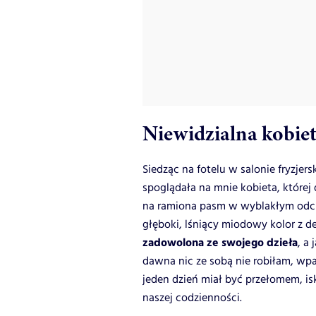
Niewidzialna kobi
Siedząc na fotelu w salonie fryzjer
spoglądała na mnie kobieta, które
na ramiona pasm w wyblakłym odcien
głęboki, lśniący miodowy kolor z de
zadowolona ze swojego dzieła
, a
dawna nic ze sobą nie robiłam, w
jeden dzień miał być przełomem, isk
naszej codzienności.