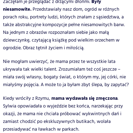
Były
Zaczęłam je przeglądać z drżącymi dłońmi.
niesamowite.
Przedstawiały nasz dom, ogród w różnych
porach roku, portrety ludzi, których znałam z sąsiedztwa, a
także abstrakcyjne kompozycje pełne niesamowitych barw.
Na jednym z obrazów rozpoznałam siebie jako małą
dziewczynkę, czytającą książkę pod wielkim orzechem w
ogrodzie. Obraz tętnił życiem i miłością.
Nie mogłam uwierzyć, że mama przez te wszystkie lata
ukrywała tak wielki talent. Zrozumiałam też coś jeszcze –
miała swój własny, bogaty świat, o którym my, jej córki, nie
miałyśmy pojęcia. A może to ja byłam zbyt ślepa, by zapytać?
mama wydawała się zmęczona
Kiedy wróciły z Rzymu,
.
Sylwia opowiadała o wyjeździe bez końca, narzekając przy
okazji, że mama nie chciała próbować wykwintnych dań i
zamiast chodzić po ekskluzywnych butikach, wolała
przesiadywać na ławkach w parkach.