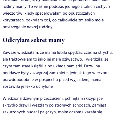
rośliny mamy. To właśnie podczas jednego z takich cichych
wieczorów, kiedy spacerowałam po opustoszałych
korytarzach, odkryłam coś, co całkowicie zmieniło moje
postrzeganie naszej rodziny.
Odkryłam sekret mamy
Zawsze wiedziałam, że mama lubiła spędzać czas na strychu,
ale traktowałam to jako jej małe dziwactwo. Twierdziła, że
czyta tam stare książki albo układa pamiątki. Drzwi na
poddasze były zazwyczaj zamknięte, jednak tego wieczoru,
prawdopodobnie w pośpiechu przed wyjazdem, mama
zostawiła je lekko uchylone.
Wiedziona dziwnym przeczuciem, pchnęłam skrzypiące
skrzydło drzwi i weszłam po stromych schodach. Zamiast
zakurzonych pudeł i pajęczyn, moim oczom ukazała się