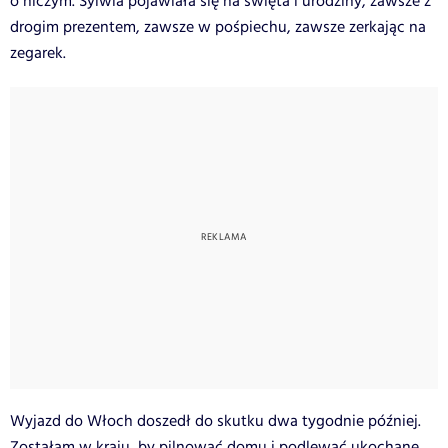
o niczym. Sylwia pojawiała się na święta i urodziny, zawsze z
drogim prezentem, zawsze w pośpiechu, zawsze zerkając na
zegarek.
Wyjazd do Włoch doszedł do skutku dwa tygodnie później.
Zostałam w kraju, by pilnować domu i podlewać ukochane