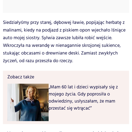
Siedziałyśmy przy starej, dębowej ławie, popijając herbatę z
malinami, kiedy na podjazd z piskiem opon wjechało lśniące
auto mojej siostry. Sylwia zawsze lubiła robić wejście.
Wkroczyła na werandę w nienagannie skrojonej sukience,
stukając obcasami o drewniane deski. Zamiast zwykłych
życzeń, od razu przeszła do rzeczy.
Zobacz także
„Mam 60 lat i dzieci wypisały się z
mojego życia. Gdy poprosiła o
odwiedziny, usłyszałam, że mam
przestać się wtrącać”