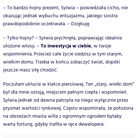
– To bardzo hojny prezent, Sylwia – powiedziała cicho, nie
okazując jednak wybuchu entuzjazmu, jakiego siostra
prawdopodobnie oczekiwała. – Dziękuję.
– Tylko hojny? – Sylwia prychnęła, poprawiając idealnie
To inwestycja w ciebie
ułożone włosy. –
, w twoje
wspomnienia. Przecież całe życie siedzisz w tym starym,
wielkim domu. Trzeba w końcu zobaczyć świat, dopóki
jeszcze masz siłę chodzić.
Poczułam ukłucie w klatce piersiowej. Ten „stary, wielki dom”
był dla mnie ostoją, miejscem pełnym ciepła i wspomnień.
Sylwia jednak od dawna patrzyła na niego wyłącznie przez
pryzmat wartości rynkowej. Często wspominała, że położona
na obrzeżach miasta willa z ogromnym ogrodem byłaby
warta fortunę, gdyby trafiła w ręce dewelopera.