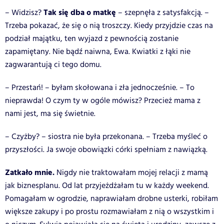
Tak się dba o matkę
– Widzisz?
– szepnęła z satysfakcją. –
Trzeba pokazać, że się o nią troszczy. Kiedy przyjdzie czas na
podział majątku, ten wyjazd z pewnością zostanie
zapamiętany. Nie bądź naiwna, Ewa. Kwiatki z łąki nie
zagwarantują ci tego domu.
– Przestań! – byłam skołowana i zła jednocześnie. – To
nieprawda! O czym ty w ogóle mówisz? Przecież mama z
nami jest, ma się świetnie.
– Czyżby? – siostra nie była przekonana. – Trzeba myśleć o
przyszłości. Ja swoje obowiązki córki spełniam z nawiązką.
Zatkało mnie.
Nigdy nie traktowałam mojej relacji z mamą
jak biznesplanu. Od lat przyjeżdżałam tu w każdy weekend.
Pomagałam w ogrodzie, naprawiałam drobne usterki, robiłam
większe zakupy i po prostu rozmawiałam z nią o wszystkim i