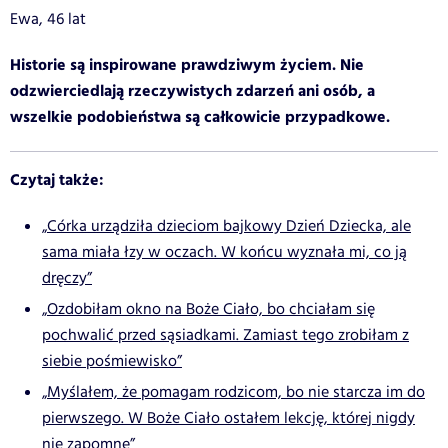
Ewa, 46 lat
Historie są inspirowane prawdziwym życiem. Nie
odzwierciedlają rzeczywistych zdarzeń ani osób, a
wszelkie podobieństwa są całkowicie przypadkowe.
Czytaj także:
„Córka urządziła dzieciom bajkowy Dzień Dziecka, ale
sama miała łzy w oczach. W końcu wyznała mi, co ją
dręczy”
„Ozdobiłam okno na Boże Ciało, bo chciałam się
pochwalić przed sąsiadkami. Zamiast tego zrobiłam z
siebie pośmiewisko”
„Myślałem, że pomagam rodzicom, bo nie starcza im do
pierwszego. W Boże Ciało ostałem lekcję, której nigdy
nie zapomnę”