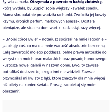
Otrzymała z powrotem każdą złotówkę
Sylwia zamarła.
,
którą wydała, by „kupić” sobie większy kawałek spadku.
Mama skrupulatnie prowadziła rachunki. Zwróciła jej koszty
Rzymu, drogich perfum, markowych apaszek. Dostała
pieniądze, ale straciła dom wart kilkadziesiąt razy więcej.
– „Mojej córce Ewie” – notariusz spojrzał na mnie łagodnie –
„zapisuję coś, co ma dla mnie wartość absolutnie bezcenną.
Całą zawartość mojego poddasza, pełne prawa autorskie do
wszystkich moich prac malarskich oraz posadę honorowego
kustosza nowej galerii w naszym domu. Ewo, ty zawsze
potrafiłaś dostrzec to, czego inni nie widzieli. Zawsze
przynosiłaś mi kwiaty z łąki, które znaczyły dla mnie więcej
niż bilety na koniec świata. Proszę, zaopiekuj się moimi
obrazami”.