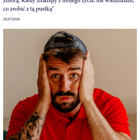
zmorą. Kiedy zniknęły z mojego życia, nie wiedziałam,
co zrobić z tą pustką”
25.07.2026