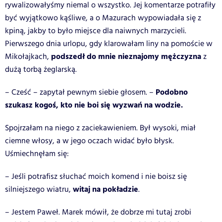
rywalizowałyśmy niemal o wszystko. Jej komentarze potrafiły
być wyjątkowo kąśliwe, a o Mazurach wypowiadała się z
kpiną, jakby to było miejsce dla naiwnych marzycieli.
Pierwszego dnia urlopu, gdy klarowałam liny na pomoście w
podszedł do mnie nieznajomy mężczyzna
Mikołajkach,
z
dużą torbą żeglarską.
Podobno
– Cześć – zapytał pewnym siebie głosem. –
szukasz kogoś, kto nie boi się wyzwań na wodzie.
Spojrzałam na niego z zaciekawieniem. Był wysoki, miał
ciemne włosy, a w jego oczach widać było błysk.
Uśmiechnęłam się:
– Jeśli potrafisz słuchać moich komend i nie boisz się
witaj na pokładzie
silniejszego wiatru,
.
– Jestem Paweł. Marek mówił, że dobrze mi tutaj zrobi