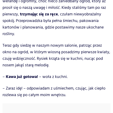
werandę i ogromny, choć nieco zaniedbany ogród, który aż
prosił się o naszą uwagę i miłość. Kiedy staliśmy tam po raz
trzymając się za ręce
pierwszy,
, czułam niewyobrażalny
spokój. Przeprowadzka była pełna śmiechu, pakowania
kartonów i planowania, gdzie postawimy nasze ukochane
rośliny.
Teraz gdy siedzę w naszym nowym salonie, patrząc przez
okno na ogród, w którym wiosną posadzimy pierwsze kwiaty,
czuję wdzięczność. Rysiek krząta się w kuchni, nucąc pod
nosem jakąś starą melodię.
Kawa już gotowa!
–
– woła z kuchni.
– Zaraz idę! – odpowiadam z uśmiechem, czując, jak ciepło
rozlewa się po całym moim wnętrzu.