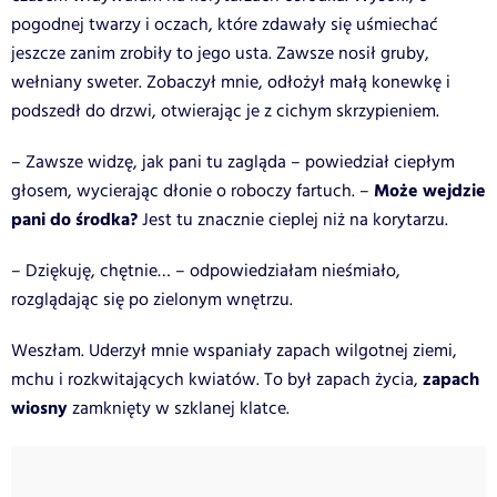
pogodnej twarzy i oczach, które zdawały się uśmiechać
jeszcze zanim zrobiły to jego usta. Zawsze nosił gruby,
wełniany sweter. Zobaczył mnie, odłożył małą konewkę i
podszedł do drzwi, otwierając je z cichym skrzypieniem.
– Zawsze widzę, jak pani tu zagląda – powiedział ciepłym
Może wejdzie
głosem, wycierając dłonie o roboczy fartuch. –
pani do środka?
Jest tu znacznie cieplej niż na korytarzu.
– Dziękuję, chętnie… – odpowiedziałam nieśmiało,
rozglądając się po zielonym wnętrzu.
Weszłam. Uderzył mnie wspaniały zapach wilgotnej ziemi,
zapach
mchu i rozkwitających kwiatów. To był zapach życia,
wiosny
zamknięty w szklanej klatce.