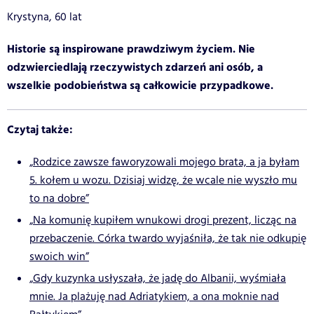
Krystyna, 60 lat
Historie są inspirowane prawdziwym życiem. Nie
odzwierciedlają rzeczywistych zdarzeń ani osób, a
wszelkie podobieństwa są całkowicie przypadkowe.
Czytaj także:
„Rodzice zawsze faworyzowali mojego brata, a ja byłam
5. kołem u wozu. Dzisiaj widzę, że wcale nie wyszło mu
to na dobre”
„Na komunię kupiłem wnukowi drogi prezent, licząc na
przebaczenie. Córka twardo wyjaśniła, że tak nie odkupię
swoich win”
„Gdy kuzynka usłyszała, że jadę do Albanii, wyśmiała
mnie. Ja plażuję nad Adriatykiem, a ona moknie nad