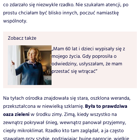
co zdarzało się niezwykle rzadko. Nie szukałam atencji, po
prostu chciałam być blisko innych, poczuć namiastkę
wspólnoty.
Zobacz także
„Mam 60 lat i dzieci wypisały się z
mojego życia. Gdy poprosiła o
odwiedziny, usłyszałam, że mam
przestać się wtrącać”
Na tyłach ośrodka znajdowała się stara, oszklona weranda,
Była to prawdziwa
przekształcona w niewielką szklarnię.
oaza zieleni
w środku zimy. Zimą, kiedy wszystko na
zewnątrz pokrywał śnieg, wewnątrz panował przyjemny,
ciepły mikroklimat. Rzadko kto tam zaglądał, a ja często
stawałam przy szybie, podziwiając bujne paprocie, wielkie