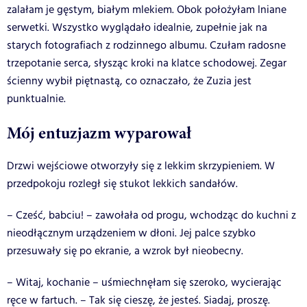
zalałam je gęstym, białym mlekiem. Obok położyłam lniane
serwetki. Wszystko wyglądało idealnie, zupełnie jak na
starych fotografiach z rodzinnego albumu. Czułam radosne
trzepotanie serca, słysząc kroki na klatce schodowej. Zegar
ścienny wybił piętnastą, co oznaczało, że Zuzia jest
punktualnie.
Mój entuzjazm wyparował
Drzwi wejściowe otworzyły się z lekkim skrzypieniem. W
przedpokoju rozległ się stukot lekkich sandałów.
– Cześć, babciu! – zawołała od progu, wchodząc do kuchni z
nieodłącznym urządzeniem w dłoni. Jej palce szybko
przesuwały się po ekranie, a wzrok był nieobecny.
– Witaj, kochanie – uśmiechnęłam się szeroko, wycierając
ręce w fartuch. – Tak się cieszę, że jesteś. Siadaj, proszę.