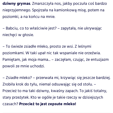
dziwny grymas
. Zmarszczyła nos, jakby poczuła coś bardzo
nieprzyjemnego. Spojrzała na kamionkową misę, potem na
poziomki, a na końcu na mnie.
– Babciu, co to właściwie jest? – zapytała, nie ukrywając
niechęci w głosie.
– To świeże zsiadłe mleko, prosto ze wsi. Z leśnymi
poziomkami. W taki upał nic tak wspaniale nie orzeźwia.
Pamiętam, jak moja mama... – zaczęłam, czując, że entuzjazm
powoli ze mnie uchodzi.
– Zsiadłe mleko? – przerwała mi, krzywiąc się jeszcze bardziej.
Zrobiła krok do tyłu, niemal odsuwając się od stołu. –
Przecież to ma taki dziwny, kwaśny zapach. To jakiś totalny,
stary przeżytek. Kto w ogóle je takie rzeczy w dzisiejszych
Przecież to jest zepsute mleko!
czasach?