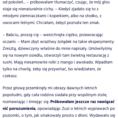
od pokoleń... – próbowałam tłumaczyć, czując, że mój głos
staje się nienaturalnie cichy. – Kiedyś zjadało się to z
młodymi ziemniaczkami i koperkiem, albo na słodko, z
owocami leśnymi. Chciałam, żebyś poznała ten smak.
– Babciu, proszę cię – westchnęła ciężko, przewracając
oczami. – Mam zbyt wrażliwy żołądek na takie eksperymenty.
Zresztą, dziewczyny właśnie do mnie napisały. Umówiłyśmy
się na nowym osiedlu, otworzyli tam świetną restaurację z
sushi. Mają niesamowite rolki z mango i awokado. Wpadłam
tylko na chwilę, żeby się przywitać, bo wiedziałam, że
czekasz.
Przez głowę przemknęły mi obrazy dawnych letnich
popołudni, gdy cała rodzina siadała przy wspólnym stole,
Próbowałam jeszcze raz nawiązać
rozmawiając i śmiejąc się.
nić porozumienia
, opowiadając Zuzi o letnich wyprawach po
poziomki, o tym, jak smakowały prosto z dłoni. Wydawało się