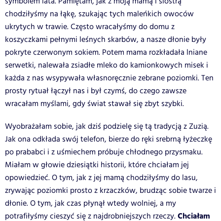
symbolem lata. Pamiętam, jak z moją mamą i siostrą
chodziłyśmy na łąkę, szukając tych maleńkich owoców
ukrytych w trawie. Często wracałyśmy do domu z
koszyczkami pełnymi leśnych skarbów, a nasze dłonie były
pokryte czerwonym sokiem. Potem mama rozkładała lniane
serwetki, nalewała zsiadłe mleko do kamionkowych misek i
każda z nas wsypywała własnoręcznie zebrane poziomki. Ten
prosty rytuał łączył nas i był czymś, do czego zawsze
wracałam myślami, gdy świat stawał się zbyt szybki.
Wyobrażałam sobie, jak dziś podzielę się tą tradycją z Zuzią.
Jak ona odkłada swój telefon, bierze do ręki srebrną łyżeczkę
po prababci i z uśmiechem próbuje chłodnego przysmaku.
Miałam w głowie dziesiątki historii, które chciałam jej
opowiedzieć. O tym, jak z jej mamą chodziłyśmy do lasu,
zrywając poziomki prosto z krzaczków, brudząc sobie twarze i
dłonie. O tym, jak czas płynął wtedy wolniej, a my
Chciałam
potrafiłyśmy cieszyć się z najdrobniejszych rzeczy.