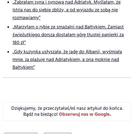
„Zabrałam syna i synową nad Adriatyk. Myślałam, że
Istria nas do siebie zbliży, a od wyjazdu ze sobą nie
rozmawiamy”
„Marzyłam o rybie ze smażalni nad Bałtykiem. Zamiast
świeżutkiego dorsza dostałam górę tłustej panierki za
180 zł”
„Gdy kuzynka usłyszała, że jadę do Albanii, wyśmiała
mnie. Ja plażuję nad Adriatykiem, a ona moknie nad
Bałtykiem”
Dziękujemy, że przeczytałaś/eś nasz artykuł do końca.
Obserwuj nas w Google
.
Bądź na bieżąco!