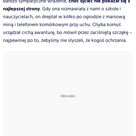
choć ojciec nie pokazał się z
bardzo sympatyczne wrażenie,
najlepszej strony
. Gdy ona rozmawiała z nami o szkole i
nauczycielach, on dreptał w kółko po ogrodzie z marsową
miną i telefonem komórkowym przy uchu. Chyba komuś
urządzał cichą awanturę, bo mówił przez zaciśniętą szczękę –
najpewniej po to, żebyśmy nie słyszeli, że kogoś ochrzania.