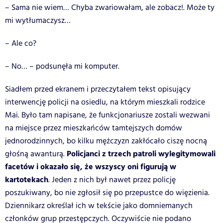
– Sama nie wiem… Chyba zwariowałam, ale zobacz!. Może ty
mi wytłumaczysz…
– Ale co?
– No… – podsunęła mi komputer.
Siadłem przed ekranem i przeczytałem tekst opisujący
interwencję policji na osiedlu, na którym mieszkali rodzice
Mai. Było tam napisane, że funkcjonariusze zostali wezwani
na miejsce przez mieszkańców tamtejszych domów
jednorodzinnych, bo kilku mężczyzn zakłócało ciszę nocną
Policjanci z trzech patroli wylegitymowali
głośną awanturą.
facetów i okazało się, że wszyscy oni figurują w
kartotekach
. Jeden z nich był nawet przez policję
poszukiwany, bo nie zgłosił się po przepustce do więzienia.
Dziennikarz określał ich w tekście jako domniemanych
członków grup przestępczych. Oczywiście nie podano