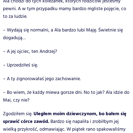
Ala chodzi do tych koleżanek, których rodziców jesteśmy
pewni. A w tym przypadku mamy bardzo mgliste pojęcie, co
to za ludzie.
– Wydają się normalni, a Ala bardzo lubi Maję. Świetnie się
dogadują…
– A jej ojciec, ten Andrzej?
– Uprzedziłeś się.
– A ty zignorowałaś jego zachowanie.
– Bo wiem, że każdy miewa gorsze dni. No to jak? Ala idzie do
Mai, czy nie?
Uległem moim dziewczynom, bo bałem się
Zgodziłem się.
sprawić córce zawód.
Bardzo się napaliła i zrobiłbym jej
wielką przykrość, odmawiając. W piątek rano spakowaliśmy