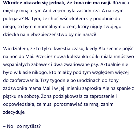
Wkrótce okazało się jednak, że żona nie ma racji.
Różnica
między mną a tym Andrzejem była zasadnicza. A na czym
polegała? Na tym, że choć wściekałem się podobnie do
niego, to byłem normalnym ojcem, który nigdy swojego
dziecka na niebezpieczeństwo by nie naraził.
Wiedziałem, że to tylko kwestia czasu, kiedy Ala zechce pójść
na noc do Mai. Przecież nowa koleżanka córki miała mnóstwo
wspaniałych zabawek i dwa zwariowane psy. Aktualnie nie
było w klasie nikogo, kto miałby pod tym względem więcej
do zaoferowania. Trzy tygodnie po urodzinach do żony
zadzwoniła mama Mai i w jej imieniu zaprosiła Alę na spanie z
piątku na sobotę. Żona podziękowała za zaproszenie i
odpowiedziała, że musi porozmawiać ze mną, zanim
zdecyduje.
– No i co myślisz?