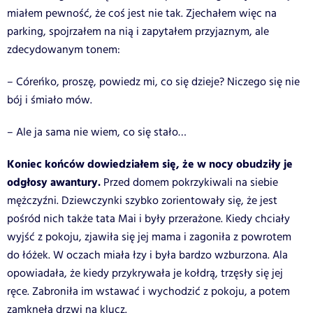
miałem pewność, że coś jest nie tak. Zjechałem więc na
parking, spojrzałem na nią i zapytałem przyjaznym, ale
zdecydowanym tonem:
– Córeńko, proszę, powiedz mi, co się dzieje? Niczego się nie
bój i śmiało mów.
– Ale ja sama nie wiem, co się stało…
Koniec końców dowiedziałem się, że w nocy obudziły je
odgłosy awantury.
Przed domem pokrzykiwali na siebie
mężczyźni. Dziewczynki szybko zorientowały się, że jest
pośród nich także tata Mai i były przerażone. Kiedy chciały
wyjść z pokoju, zjawiła się jej mama i zagoniła z powrotem
do łóżek. W oczach miała łzy i była bardzo wzburzona. Ala
opowiadała, że kiedy przykrywała je kołdrą, trzęsły się jej
ręce. Zabroniła im wstawać i wychodzić z pokoju, a potem
zamknęła drzwi na klucz.