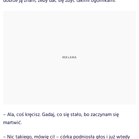
dobrze ją znam, żeby dać się zbyć takimi ogólnikami.
– Ala, coś kręcisz. Gadaj, co się stało, bo zaczynam się
martwić.
– Nic takiego, mówię ci! – córka podniosła głos i już wtedy