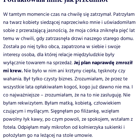
W tamtym momencie czas na chwilę się zatrzymał. Patrzyłam
na twarz kobiety siedzącej naprzeciwko mnie i uświadomiłam
sobie z przerażającą jasnością, że moja córka zniknęła pięć lat
temu w chwili, gdy zatrzasnęła drzwi naszego starego domu.
Została po niej tylko obca, zapatrzona w siebie i swoje
interesy osoba, dla której relacje międzyludzkie były
Jej plan naprawdę zmroził
wyłącznie towarem na sprzedaż.
mi krew.
Nie było w nim ani krztyny ciepła, tęsknoty czy
wahania. Był tylko czysty biznes. Zrozumiałam, że przez te
wszystkie lata opłakiwałam kogoś, kogo już dawno nie ma. I
co najważniejsze – zrozumiałam, że na to nie zasługuję. Nie
byłam rekwizytem. Byłam matką, kobietą, człowiekiem
czującym i myślącym. Sięgnęłam po filiżankę, wzięłam
powolny łyk kawy, po czym powoli, ze spokojem, wstałam z
fotela. Odpięłam mały mikrofon od kołnierzyka sukienki i
położyłam go na leżącej na stole umowie.