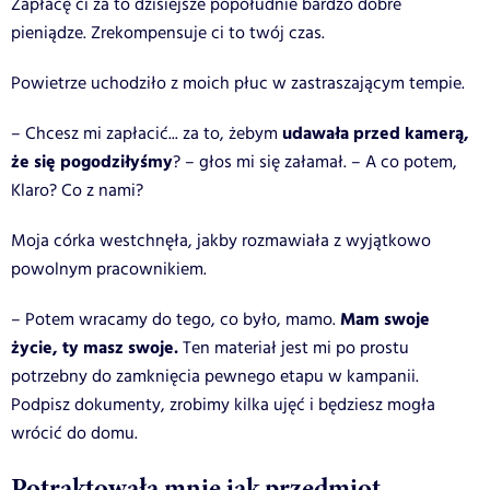
Zapłacę ci za to dzisiejsze popołudnie bardzo dobre
pieniądze. Zrekompensuje ci to twój czas.
Powietrze uchodziło z moich płuc w zastraszającym tempie.
udawała przed kamerą,
– Chcesz mi zapłacić... za to, żebym
że się pogodziłyśmy
? – głos mi się załamał. – A co potem,
Klaro? Co z nami?
Moja córka westchnęła, jakby rozmawiała z wyjątkowo
powolnym pracownikiem.
Mam swoje
– Potem wracamy do tego, co było, mamo.
życie, ty masz swoje.
Ten materiał jest mi po prostu
potrzebny do zamknięcia pewnego etapu w kampanii.
Podpisz dokumenty, zrobimy kilka ujęć i będziesz mogła
wrócić do domu.
Potraktowała mnie jak przedmiot