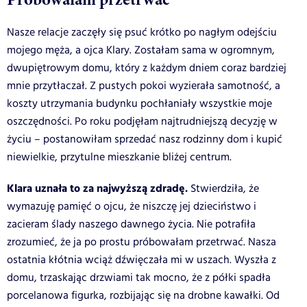
Nasze relacje zaczęły się psuć krótko po nagłym odejściu
mojego męża, a ojca Klary. Zostałam sama w ogromnym,
dwupiętrowym domu, który z każdym dniem coraz bardziej
mnie przytłaczał. Z pustych pokoi wyzierała samotność, a
koszty utrzymania budynku pochłaniały wszystkie moje
oszczędności. Po roku podjęłam najtrudniejszą decyzję w
życiu – postanowiłam sprzedać nasz rodzinny dom i kupić
niewielkie, przytulne mieszkanie bliżej centrum.
Klara uznała to za najwyższą zdradę.
Stwierdziła, że
wymazuję pamięć o ojcu, że niszczę jej dzieciństwo i
zacieram ślady naszego dawnego życia. Nie potrafiła
zrozumieć, że ja po prostu próbowałam przetrwać. Nasza
ostatnia kłótnia wciąż dźwięczała mi w uszach. Wyszła z
domu, trzaskając drzwiami tak mocno, że z półki spadła
porcelanowa figurka, rozbijając się na drobne kawałki. Od