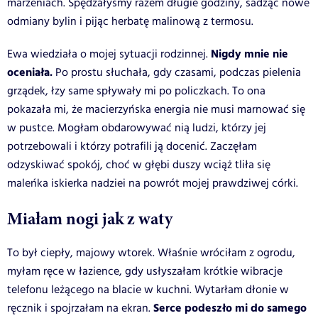
marzeniach. Spędzałyśmy razem długie godziny, sadząc nowe
odmiany bylin i pijąc herbatę malinową z termosu.
Nigdy mnie nie
Ewa wiedziała o mojej sytuacji rodzinnej.
oceniała.
Po prostu słuchała, gdy czasami, podczas pielenia
grządek, łzy same spływały mi po policzkach. To ona
pokazała mi, że macierzyńska energia nie musi marnować się
w pustce. Mogłam obdarowywać nią ludzi, którzy jej
potrzebowali i którzy potrafili ją docenić. Zaczęłam
odzyskiwać spokój, choć w głębi duszy wciąż tliła się
maleńka iskierka nadziei na powrót mojej prawdziwej córki.
Miałam nogi jak z waty
To był ciepły, majowy wtorek. Właśnie wróciłam z ogrodu,
myłam ręce w łazience, gdy usłyszałam krótkie wibracje
telefonu leżącego na blacie w kuchni. Wytarłam dłonie w
Serce podeszło mi do samego
ręcznik i spojrzałam na ekran.