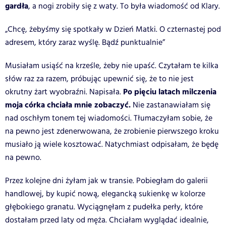
gardła
, a nogi zrobiły się z waty. To była wiadomość od Klary.
„Chcę, żebyśmy się spotkały w Dzień Matki. O czternastej pod
adresem, który zaraz wyślę. Bądź punktualnie”
Musiałam usiąść na krześle, żeby nie upaść. Czytałam te kilka
słów raz za razem, próbując upewnić się, że to nie jest
Po pięciu latach milczenia
okrutny żart wyobraźni. Napisała.
moja córka chciała mnie zobaczyć.
Nie zastanawiałam się
nad oschłym tonem tej wiadomości. Tłumaczyłam sobie, że
na pewno jest zdenerwowana, że zrobienie pierwszego kroku
musiało ją wiele kosztować. Natychmiast odpisałam, że będę
na pewno.
Przez kolejne dni żyłam jak w transie. Pobiegłam do galerii
handlowej, by kupić nową, elegancką sukienkę w kolorze
głębokiego granatu. Wyciągnęłam z pudełka perły, które
dostałam przed laty od męża. Chciałam wyglądać idealnie,