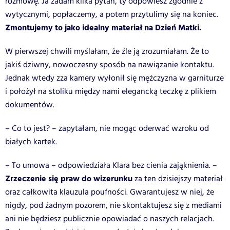
rozmowę. Ja zadam kilka pytań, ty odpowiesz zgodnie z
wytycznymi, popłaczemy, a potem przytulimy się na koniec.
Zmontujemy to jako idealny materiał na Dzień Matki.
W pierwszej chwili myślałam, że źle ją zrozumiałam. Że to
jakiś dziwny, nowoczesny sposób na nawiązanie kontaktu.
Jednak wtedy zza kamery wyłonił się mężczyzna w garniturze
i położył na stoliku między nami elegancką teczkę z plikiem
dokumentów.
– Co to jest? – zapytałam, nie mogąc oderwać wzroku od
białych kartek.
– To umowa – odpowiedziała Klara bez cienia zająknienia. –
Zrzeczenie się praw do wizerunku
za ten dzisiejszy materiał
oraz całkowita klauzula poufności. Gwarantujesz w niej, że
nigdy, pod żadnym pozorem, nie skontaktujesz się z mediami
ani nie będziesz publicznie opowiadać o naszych relacjach.