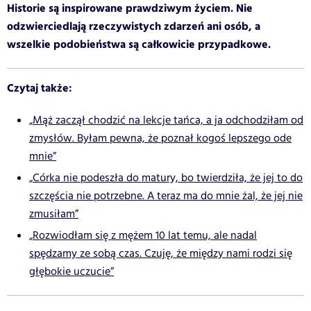
Historie są inspirowane prawdziwym życiem. Nie
odzwierciedlają rzeczywistych zdarzeń ani osób, a
wszelkie podobieństwa są całkowicie przypadkowe.
Czytaj także:
„Mąż zaczął chodzić na lekcje tańca, a ja odchodziłam od
zmysłów. Byłam pewna, że poznał kogoś lepszego ode
mnie”
„Córka nie podeszła do matury, bo twierdziła, że jej to do
szczęścia nie potrzebne. A teraz ma do mnie żal, że jej nie
zmusiłam”
„Rozwiodłam się z mężem 10 lat temu, ale nadal
spędzamy ze sobą czas. Czuję, że między nami rodzi się
głębokie uczucie”