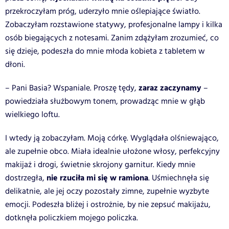
przekroczyłam próg, uderzyło mnie oślepiające światło.
Zobaczyłam rozstawione statywy, profesjonalne lampy i kilka
osób biegających z notesami. Zanim zdążyłam zrozumieć, co
się dzieje, podeszła do mnie młoda kobieta z tabletem w
dłoni.
zaraz zaczynamy
– Pani Basia? Wspaniale. Proszę tędy,
–
powiedziała służbowym tonem, prowadząc mnie w głąb
wielkiego loftu.
I wtedy ją zobaczyłam. Moją córkę. Wyglądała olśniewająco,
ale zupełnie obco. Miała idealnie ułożone włosy, perfekcyjny
makijaż i drogi, świetnie skrojony garnitur. Kiedy mnie
nie rzuciła mi się w ramiona
dostrzegła,
. Uśmiechnęła się
delikatnie, ale jej oczy pozostały zimne, zupełnie wyzbyte
emocji. Podeszła bliżej i ostrożnie, by nie zepsuć makijażu,
dotknęła policzkiem mojego policzka.