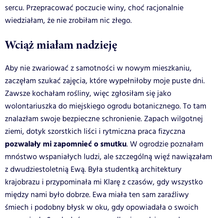
sercu. Przepracować poczucie winy, choć racjonalnie
wiedziałam, że nie zrobiłam nic złego.
Wciąż miałam nadzieję
Aby nie zwariować z samotności w nowym mieszkaniu,
zaczęłam szukać zajęcia, które wypełniłoby moje puste dni.
Zawsze kochałam rośliny, więc zgłosiłam się jako
wolontariuszka do miejskiego ogrodu botanicznego. To tam
znalazłam swoje bezpieczne schronienie. Zapach wilgotnej
ziemi, dotyk szorstkich liści i rytmiczna praca fizyczna
pozwalały mi zapomnieć o smutku
. W ogrodzie poznałam
mnóstwo wspaniałych ludzi, ale szczególną więź nawiązałam
z dwudziestoletnią Ewą. Była studentką architektury
krajobrazu i przypominała mi Klarę z czasów, gdy wszystko
między nami było dobrze. Ewa miała ten sam zaraźliwy
śmiech i podobny błysk w oku, gdy opowiadała o swoich