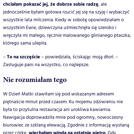
chciałam pokazać jej, że dobrze sobie radzę
, ale
jednocześnie byłam gotowa rzucić jej się na szyję i wybaczyć
wszystkie lata milczenia. Kiedy w sobotę opowiedziałam o
wszystkim Ewie, dziewczyna uśmiechnęła się szeroko i
wręczyła mi małego, ręcznie malowanego glinianego ptaszka,
którego sama ulepiła.
To na szczęście
–
– powiedziała, ściskając moją dłoń. –
Zasługuje pani na wszystko, co najlepsze.
Nie rozumiałam tego
W Dzień Matki stawiłam się pod wskazanym adresem
piętnaście minut przed czasem. Ku mojemu zdziwieniu nie
była to przytulna restauracja ani urokliwa kawiarnia.
Nawigacja doprowadziła mnie pod ogromny, nowoczesny
biurowiec ze szklaną elewacją. Zgodnie z informacją wysłaną
wjechałam windą na ostatnie piętro
przez córkę,
. Gdy