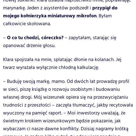
nowej sukienki. Klara usiadła naprzeciwko mnie, poprawiając
przypiął do
marynarkę. Jeden z asystentów podszedł i
mojego kołnierzyka miniaturowy mikrofon
. Byłam
całkowicie skołowana.
O co tu chodzi, córeczko?
–
– zapytałam, starając się
opanować drżenie głosu.
Klara spojrzała na mnie, splatając dłonie na kolanach. Jej
twarz wyrażała wyłącznie chłodną kalkulację.
– Buduję swoją markę, mamo. Od dwóch lat prowadzę profil
w sieci, piszę książkę o rozwoju osobistym i budowaniu
własnej drogi. Mój wizerunek opiera się na przezwyciężaniu
trudności z przeszłości – zaczęła tłumaczyć, jakby recytowała
wyuczony na pamięć raport. – Moi inwestorzy uważają, że
świetnym krokiem wizerunkowym będzie pokazanie, jak
wybaczam ci nasze dawne konflikty. Dzisiaj nagramy krótką