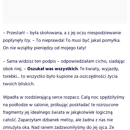
– Przestań! – była skołowana, a z jej oczu niespodziewanie
popłynęły łzy. – To nieprawda! To musi być jakaś pomyłka.
On nie wziąłby pieniędzy od mojego taty!
– Sama widzisz ten podpis – odpowiedziałam cicho, siadając
Oszukał was wszystkich
obok niej. –
. Te kwiaty, wyjazdy,
torebki... to wszystko było kupione za oszczędności życia
twoich bliskich.
Wpadła w rozdzierającą serce rozpacz. Całą noc spędziłyśmy
na podłodze w salonie, próbując poskładać te rozrzucone
fragmenty jej idealnego świata w jakąkolwiek logiczną
całość. Zaparzyłam dzbanek melisy, ale żadna z nas nie
zmrużyła oka. Nad ranem zadzwoniłyśmy do jej ojca. Ze