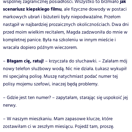
jak
wspólnej zagranicznej posiadłości. Wszystko to brzmiało
scenariusz kiepskiego filmu
, ale fizyczne dowody w postaci
markowych ubrań i biżuterii były niepodważalne. Przełom
nastąpił w najbardziej prozaicznych okolicznościach. Dwa dni
przed moim wielkim recitalem, Magda zadzwoniła do mnie w
kompletnej panice. Była na szkoleniu w innym mieście i
wracała dopiero późnym wieczorem.
Błagam cię, ratuj!
–
– krzyczała do słuchawki. – Zalałam mój
nowy telefon służbowy wodą. Nic nie działa. Łukasz wykupił
mi specjalną polisę. Muszę natychmiast podać numer tej
polisy mojemu szefowi, inaczej będą problemy.
– Gdzie jest ten numer? – zapytałam, starając się uspokoić jej
nerwy.
– W naszym mieszkaniu. Mam zapasowe klucze, które
zostawiłam ci w zeszłym miesiącu. Pojedź tam, proszę.