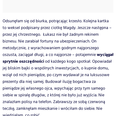
Odsunęłam się od biurka, potrącając krzesło. Kolejna kartka
to weksel podpisany przez ciotkę Magdy. Jeszcze następna –
przez jej chrzestnego. Łukasz nie był żadnym rekinem
biznesu. Nie zarabiał fortuny na ubezpieczeniach. On
metodycznie, z wyrachowaniem godnym najgorszego
wyciągał
oszusta, zaciągał długi, a co najgorsze – potajemnie
sprytnie oszczędności
od każdego kogo spotkał. Opowiadał
jej bliskim bajki o wspólnych inwestycjach, o kupnie domu,
wziął od nich pieniądze, po czym wydawał je na luksusowe
prezenty dla niej samej. Budował iluzję bogactwa za
pieniądze jej własnego ojca, wpychając przy tym samego
siebie w spiralę długów, z której nie było już wyjścia. Nie
znalazłam polisy na telefon. Zabrawszy ze sobą czerwoną
teczkę, zamknęłam mieszkanie i wróciłam do siebie. Nie
wiedziałam, co robić.