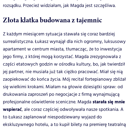
rozsądku. Przecież widziałam, jak Magda jest szczęśliwa.
Złota klatka budowana z tajemnic
Z każdym miesiącem sytuacja stawała się coraz bardziej
surrealistyczna. Łukasz wynajął dla nich ogromny, luksusowy
apartament w centrum miasta, tłumacząc, że to inwestycja
jego firmy, z której mogą korzystać. Magda zrezygnowała z
części etatowych godzin w ośrodku kultury, bo, jak twierdził
jej partner, nie musiała już tak ciężko pracować. Miał się nią
zaopiekować do końca życia. Mój recital fortepianowy zbliżał
się wielkimi krokami. Miałam na głowie dziesiątki spraw: od
drukowania zaproszeń po negocjacje z firmą wynajmującą
starała się mnie
profesjonalne oświetlenie sceniczne. Magda
wspierać
, ale coraz częściej odwoływała nasze spotkania. A
to Łukasz zaplanował niespodziewany wyjazd do
ekskluzywnego hotelu, a to kupił bilety na premierę teatralną