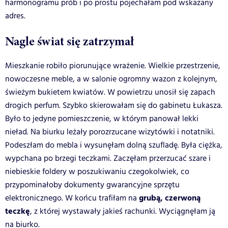
harmonogramu prób i po prostu pojechałam pod wskazany
adres.
Nagle świat się zatrzymał
Mieszkanie robiło piorunujące wrażenie. Wielkie przestrzenie,
nowoczesne meble, a w salonie ogromny wazon z kolejnym,
świeżym bukietem kwiatów. W powietrzu unosił się zapach
drogich perfum. Szybko skierowałam się do gabinetu Łukasza.
Było to jedyne pomieszczenie, w którym panował lekki
nieład. Na biurku leżały porozrzucane wizytówki i notatniki.
Podeszłam do mebla i wysunęłam dolną szufladę. Była ciężka,
wypchana po brzegi teczkami. Zaczęłam przerzucać szare i
niebieskie foldery w poszukiwaniu czegokolwiek, co
przypominałoby dokumenty gwarancyjne sprzętu
grubą, czerwoną
elektronicznego. W końcu trafiłam na
teczkę
, z której wystawały jakieś rachunki. Wyciągnęłam ją
na biurko.