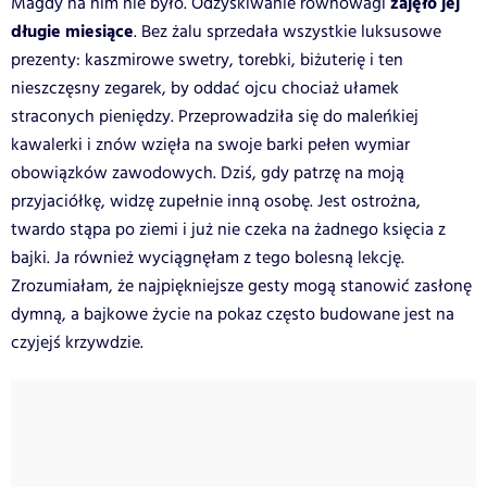
zajęło jej
Magdy na nim nie było. Odzyskiwanie równowagi
długie miesiące
. Bez żalu sprzedała wszystkie luksusowe
prezenty: kaszmirowe swetry, torebki, biżuterię i ten
nieszczęsny zegarek, by oddać ojcu chociaż ułamek
straconych pieniędzy. Przeprowadziła się do maleńkiej
kawalerki i znów wzięła na swoje barki pełen wymiar
obowiązków zawodowych. Dziś, gdy patrzę na moją
przyjaciółkę, widzę zupełnie inną osobę. Jest ostrożna,
twardo stąpa po ziemi i już nie czeka na żadnego księcia z
bajki. Ja również wyciągnęłam z tego bolesną lekcję.
Zrozumiałam, że najpiękniejsze gesty mogą stanowić zasłonę
dymną, a bajkowe życie na pokaz często budowane jest na
czyjejś krzywdzie.