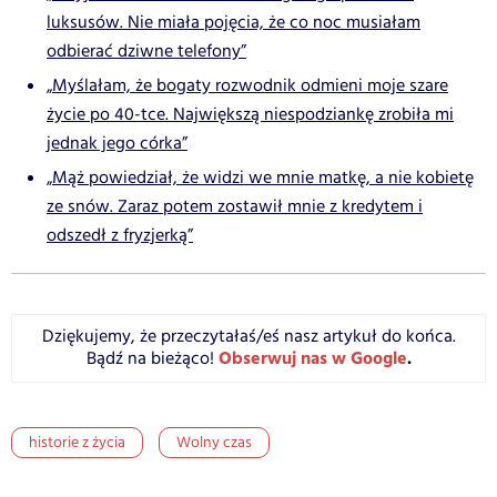
luksusów. Nie miała pojęcia, że co noc musiałam
odbierać dziwne telefony”
„Myślałam, że bogaty rozwodnik odmieni moje szare
życie po 40-tce. Największą niespodziankę zrobiła mi
jednak jego córka”
„Mąż powiedział, że widzi we mnie matkę, a nie kobietę
ze snów. Zaraz potem zostawił mnie z kredytem i
odszedł z fryzjerką”
Dziękujemy, że przeczytałaś/eś nasz artykuł do końca.
Obserwuj nas w Google
.
Bądź na bieżąco!
historie z życia
Wolny czas