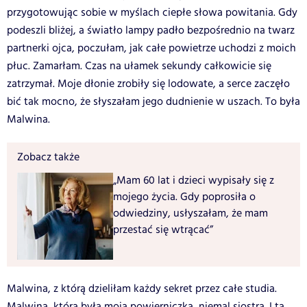
przygotowując sobie w myślach ciepłe słowa powitania. Gdy
podeszli bliżej, a światło lampy padło bezpośrednio na twarz
partnerki ojca, poczułam, jak całe powietrze uchodzi z moich
płuc. Zamarłam. Czas na ułamek sekundy całkowicie się
zatrzymał. Moje dłonie zrobiły się lodowate, a serce zaczęło
bić tak mocno, że słyszałam jego dudnienie w uszach. To była
Malwina.
Zobacz także
„Mam 60 lat i dzieci wypisały się z
mojego życia. Gdy poprosiła o
odwiedziny, usłyszałam, że mam
przestać się wtrącać”
Malwina, z którą dzieliłam każdy sekret przez całe studia.
Malwina, która była moją powierniczką, niemal siostrą. I ta