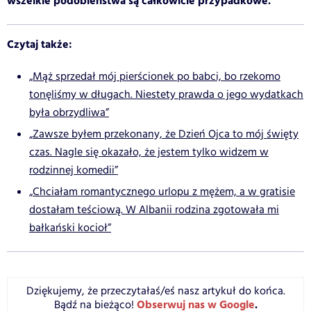
wszelkie podobieństwa są całkowicie przypadkowe.
Czytaj także:
„Mąż sprzedał mój pierścionek po babci, bo rzekomo
tonęliśmy w długach. Niestety prawda o jego wydatkach
była obrzydliwa”
„Zawsze byłem przekonany, że Dzień Ojca to mój święty
czas. Nagle się okazało, że jestem tylko widzem w
rodzinnej komedii”
„Chciałam romantycznego urlopu z mężem, a w gratisie
dostałam teściową. W Albanii rodzina zgotowała mi
bałkański kocioł”
Dziękujemy, że przeczytałaś/eś nasz artykuł do końca.
Obserwuj nas w Google
.
Bądź na bieżąco!