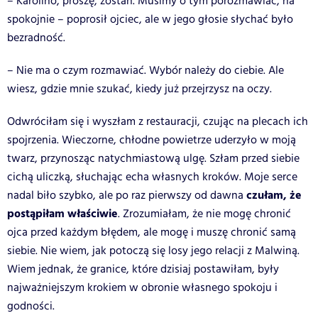
– Karolino, proszę, zostań. Musimy o tym porozmawiać, na
spokojnie – poprosił ojciec, ale w jego głosie słychać było
bezradność.
– Nie ma o czym rozmawiać. Wybór należy do ciebie. Ale
wiesz, gdzie mnie szukać, kiedy już przejrzysz na oczy.
Odwróciłam się i wyszłam z restauracji, czując na plecach ich
spojrzenia. Wieczorne, chłodne powietrze uderzyło w moją
twarz, przynosząc natychmiastową ulgę. Szłam przed siebie
cichą uliczką, słuchając echa własnych kroków. Moje serce
czułam, że
nadal biło szybko, ale po raz pierwszy od dawna
postąpiłam właściwie
. Zrozumiałam, że nie mogę chronić
ojca przed każdym błędem, ale mogę i muszę chronić samą
siebie. Nie wiem, jak potoczą się losy jego relacji z Malwiną.
Wiem jednak, że granice, które dzisiaj postawiłam, były
najważniejszym krokiem w obronie własnego spokoju i
godności.