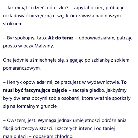
– Jak minął ci dzień, córeczko? – zapytał ojciec, próbując
rozładować niezręczną ciszę, która zawisła nad naszym
stolikiem.
Aż do teraz
– Był spokojny, tato.
– odpowiedziałam, patrząc
prosto w oczy Malwiny.
Ona jedynie uśmiechnęła się, sięgając po szklankę z sokiem
pomarańczowym.
To
– Henryk opowiadał mi, że pracujesz w wydawnictwie.
musi być fascynujące zajęcie
– zaczęła gładko, jakbyśmy
były dwiema obcymi sobie osobami, które właśnie spotkały
się na formalnym gruncie.
– Owszem, jest. Wymaga jednak umiejętności odróżniania
fikcji od rzeczywistości. I szczerych intencji od taniej
manipulacji – odparłam chłodno.