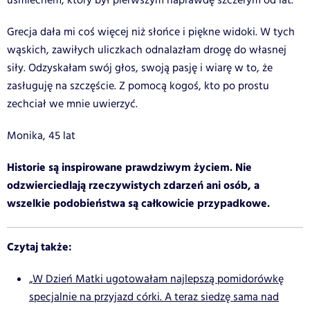
uśmiechem, który był pierwszym naprawdę szczerym od lat.
Grecja dała mi coś więcej niż słońce i piękne widoki. W tych
wąskich, zawiłych uliczkach odnalazłam drogę do własnej
siły. Odzyskałam swój głos, swoją pasję i wiarę w to, że
zasługuję na szczęście. Z pomocą kogoś, kto po prostu
zechciał we mnie uwierzyć.
Monika, 45 lat
Historie są inspirowane prawdziwym życiem. Nie
odzwierciedlają rzeczywistych zdarzeń ani osób, a
wszelkie podobieństwa są całkowicie przypadkowe.
Czytaj także:
„W Dzień Matki ugotowałam najlepszą pomidorówkę
specjalnie na przyjazd córki. A teraz siedzę sama nad