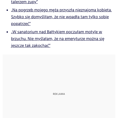
talerzem zupy”
„Na pogrzeb mojego męża przyszła nieznajoma kobieta.
Szybko się domyśliłam, że nie wpadła tam tylko sobie
popatrzeć”
„W sanatorium nad Bałtykiem poczułam motyle w
brzuchu. Nie myślałam, że na emeryturze można się
jeszcze tak zakochać”