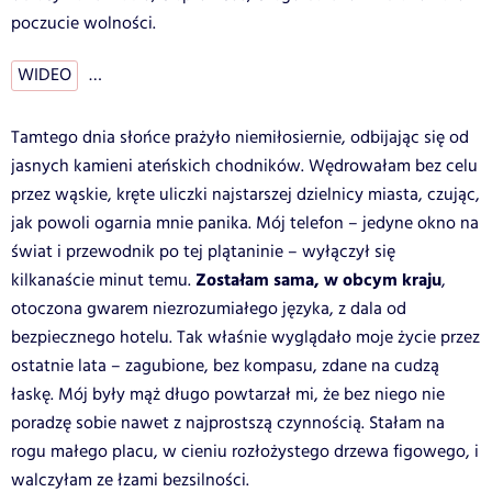
poczucie wolności.
WIDEO
…
Tamtego dnia słońce prażyło niemiłosiernie, odbijając się od
jasnych kamieni ateńskich chodników. Wędrowałam bez celu
przez wąskie, kręte uliczki najstarszej dzielnicy miasta, czując,
jak powoli ogarnia mnie panika. Mój telefon – jedyne okno na
świat i przewodnik po tej plątaninie – wyłączył się
Zostałam sama, w obcym kraju
kilkanaście minut temu.
,
otoczona gwarem niezrozumiałego języka, z dala od
bezpiecznego hotelu. Tak właśnie wyglądało moje życie przez
ostatnie lata – zagubione, bez kompasu, zdane na cudzą
łaskę. Mój były mąż długo powtarzał mi, że bez niego nie
poradzę sobie nawet z najprostszą czynnością. Stałam na
rogu małego placu, w cieniu rozłożystego drzewa figowego, i
walczyłam ze łzami bezsilności.