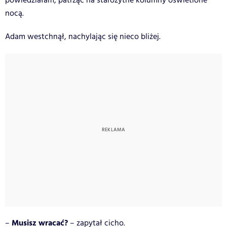
powiedziałam, patrząc na starożytne kolumny oświetlone
nocą.
Adam westchnął, nachylając się nieco bliżej.
Musisz wracać?
–
– zapytał cicho.