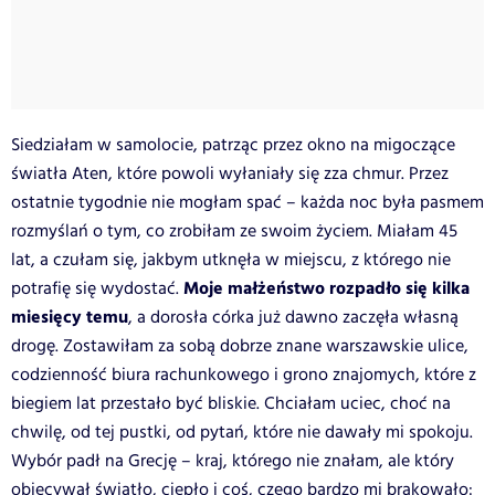
Siedziałam w samolocie, patrząc przez okno na migoczące
światła Aten, które powoli wyłaniały się zza chmur. Przez
ostatnie tygodnie nie mogłam spać – każda noc była pasmem
rozmyślań o tym, co zrobiłam ze swoim życiem. Miałam 45
lat, a czułam się, jakbym utknęła w miejscu, z którego nie
Moje małżeństwo rozpadło się kilka
potrafię się wydostać.
miesięcy temu
, a dorosła córka już dawno zaczęła własną
drogę. Zostawiłam za sobą dobrze znane warszawskie ulice,
codzienność biura rachunkowego i grono znajomych, które z
biegiem lat przestało być bliskie. Chciałam uciec, choć na
chwilę, od tej pustki, od pytań, które nie dawały mi spokoju.
Wybór padł na Grecję – kraj, którego nie znałam, ale który
obiecywał światło, ciepło i coś, czego bardzo mi brakowało: