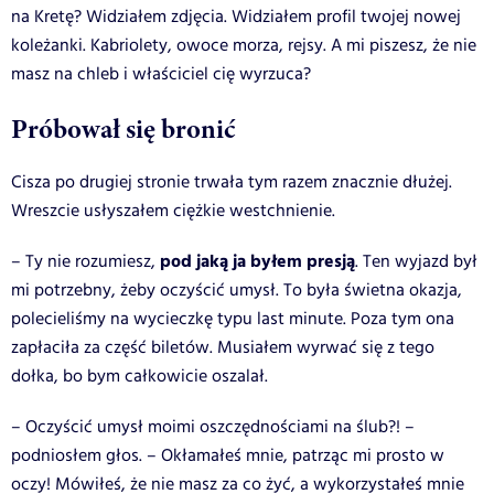
na Kretę? Widziałem zdjęcia. Widziałem profil twojej nowej
koleżanki. Kabriolety, owoce morza, rejsy. A mi piszesz, że nie
masz na chleb i właściciel cię wyrzuca?
Próbował się bronić
Cisza po drugiej stronie trwała tym razem znacznie dłużej.
Wreszcie usłyszałem ciężkie westchnienie.
pod jaką ja byłem presją
– Ty nie rozumiesz,
. Ten wyjazd był
mi potrzebny, żeby oczyścić umysł. To była świetna okazja,
polecieliśmy na wycieczkę typu last minute. Poza tym ona
zapłaciła za część biletów. Musiałem wyrwać się z tego
dołka, bo bym całkowicie oszalał.
– Oczyścić umysł moimi oszczędnościami na ślub?! –
podniosłem głos. – Okłamałeś mnie, patrząc mi prosto w
oczy! Mówiłeś, że nie masz za co żyć, a wykorzystałeś mnie