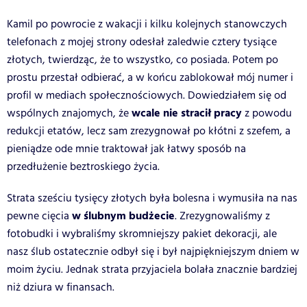
Kamil po powrocie z wakacji i kilku kolejnych stanowczych
telefonach z mojej strony odesłał zaledwie cztery tysiące
złotych, twierdząc, że to wszystko, co posiada. Potem po
prostu przestał odbierać, a w końcu zablokował mój numer i
profil w mediach społecznościowych. Dowiedziałem się od
wcale nie stracił pracy
wspólnych znajomych, że
z powodu
redukcji etatów, lecz sam zrezygnował po kłótni z szefem, a
pieniądze ode mnie traktował jak łatwy sposób na
przedłużenie beztroskiego życia.
Strata sześciu tysięcy złotych była bolesna i wymusiła na nas
w ślubnym budżecie
pewne cięcia
. Zrezygnowaliśmy z
fotobudki i wybraliśmy skromniejszy pakiet dekoracji, ale
nasz ślub ostatecznie odbył się i był najpiękniejszym dniem w
moim życiu. Jednak strata przyjaciela bolała znacznie bardziej
niż dziura w finansach.