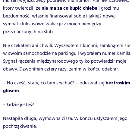
mu ten wyjazd, żeby poprawić mu humor? Ale nie. Człowiek,
nie ma za co kupić chleba
który twierdził, że
i grozi mu
bezdomność, właśnie finansował sobie i jakiejś nowej
sympatii luksusowe wakacje z moich pieniędzy
przeznaczonych na ślub.
Nie czekałem ani chwili. Wyszedłem z kuchni, zamknąłem się
w swoim samochodzie na parkingu i wybrałem numer Kamila.
Sygnał łączenia międzynarodowego tylko potwierdził moje
obawy. Dzwoniłem cztery razy, zanim w końcu odebrał.
beztroskim
– No cześć, stary, co tam słychać? – odezwał się
głosem
.
– Gdzie jesteś?
Nastąpiła długa, wymowna cisza. W końcu usłyszałem jego
pochrząkiwanie.