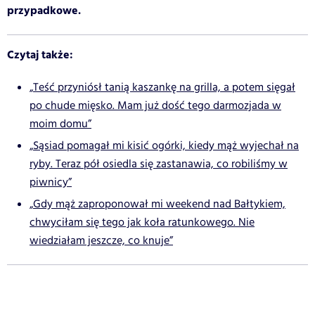
przypadkowe.
Czytaj także:
„Teść przyniósł tanią kaszankę na grilla, a potem sięgał
po chude mięsko. Mam już dość tego darmozjada w
moim domu”
„Sąsiad pomagał mi kisić ogórki, kiedy mąż wyjechał na
ryby. Teraz pół osiedla się zastanawia, co robiliśmy w
piwnicy”
„Gdy mąż zaproponował mi weekend nad Bałtykiem,
chwyciłam się tego jak koła ratunkowego. Nie
wiedziałam jeszcze, co knuje”