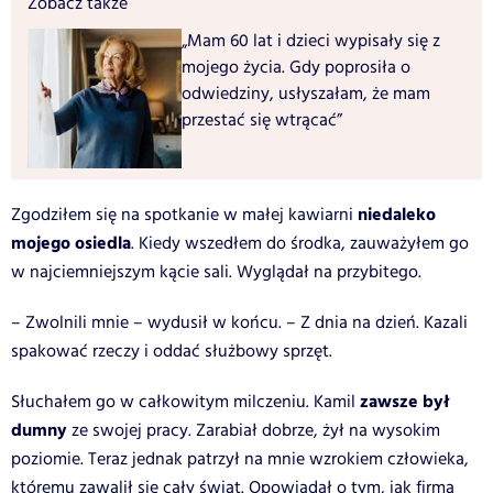
Zobacz także
„Mam 60 lat i dzieci wypisały się z
mojego życia. Gdy poprosiła o
odwiedziny, usłyszałam, że mam
przestać się wtrącać”
niedaleko
Zgodziłem się na spotkanie w małej kawiarni
mojego osiedla
. Kiedy wszedłem do środka, zauważyłem go
w najciemniejszym kącie sali. Wyglądał na przybitego.
– Zwolnili mnie – wydusił w końcu. – Z dnia na dzień. Kazali
spakować rzeczy i oddać służbowy sprzęt.
zawsze był
Słuchałem go w całkowitym milczeniu. Kamil
dumny
ze swojej pracy. Zarabiał dobrze, żył na wysokim
poziomie. Teraz jednak patrzył na mnie wzrokiem człowieka,
któremu zawalił się cały świat. Opowiadał o tym, jak firma