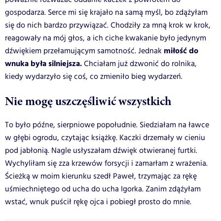
gospodarza. Serce mi się krajało na samą myśl, bo zdążyłam
się do nich bardzo przywiązać. Chodziły za mną krok w krok,
reagowały na mój głos, a ich ciche kwakanie było jedynym
miłość do
dźwiękiem przełamującym samotność. Jednak
wnuka była silniejsza.
Chciałam już dzwonić do rolnika,
kiedy wydarzyło się coś, co zmieniło bieg wydarzeń.
Nie mogę uszczęśliwić wszystkich
To było późne, sierpniowe popołudnie. Siedziałam na ławce
w głębi ogrodu, czytając książkę. Kaczki drzemały w cieniu
pod jabłonią. Nagle usłyszałam dźwięk otwieranej furtki.
Wychyliłam się zza krzewów forsycji i zamarłam z wrażenia.
Ścieżką w moim kierunku szedł Paweł, trzymając za rękę
uśmiechniętego od ucha do ucha Igorka. Zanim zdążyłam
wstać, wnuk puścił rękę ojca i pobiegł prosto do mnie.