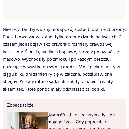
Niestety, tamtej wiosny mój spokój został brutalnie zburzony.
Początkowo zauważałam tylko drobne dziurki na liściach. Z
czasem jednak zjawisko przybrało rozmiary prawdziwej
katastrofy. Ślimaki, wielkie i brązowe, zaczęły pojawiać się
masowo. Wychodziły po zmroku i po każdym deszczu,
pożerając wszystko na swojej drodze. Moje piękne hosty w
ciągu kilku dni zamieniły się w żałosne, podziurawione
strzępy. Znikały młode sadzonki sałaty, a nawet kwiaty
aksamitek, które ponoć miały odstraszać szkodniki.
Zobacz także
„Mam 60 lat i dzieci wypisały się z
mojego życia. Gdy poprosiła o
odwiedziny, usłyszałam, że mam