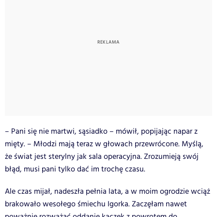
– Pani się nie martwi, sąsiadko – mówił, popijając napar z
mięty. – Młodzi mają teraz w głowach przewrócone. Myślą,
że świat jest sterylny jak sala operacyjna. Zrozumieją swój
błąd, musi pani tylko dać im trochę czasu.
Ale czas mijał, nadeszła pełnia lata, a w moim ogrodzie wciąż
brakowało wesołego śmiechu Igorka. Zaczęłam nawet
poważnie rozważać oddanie kaczek z powrotem do