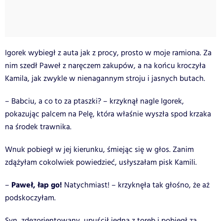
Igorek wybiegł z auta jak z procy, prosto w moje ramiona. Za
nim szedł Paweł z naręczem zakupów, a na końcu kroczyła
Kamila, jak zwykle w nienagannym stroju i jasnych butach.
– Babciu, a co to za ptaszki? – krzyknął nagle Igorek,
pokazując palcem na Pelę, która właśnie wyszła spod krzaka
na środek trawnika.
Wnuk pobiegł w jej kierunku, śmiejąc się w głos. Zanim
zdążyłam cokolwiek powiedzieć, usłyszałam pisk Kamili.
Paweł, łap go!
–
Natychmiast! – krzyknęła tak głośno, że aż
podskoczyłam.
Syn, zdezorientowany, upuścił jedną z toreb i pobiegł za