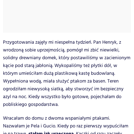
Przygotowania zajęły mi niespełna tydzień. Pan Henryk, z
wrodzoną sobie uprzejmością, pomógł mi zbić niewielki,
solidny drewniany domek, który postawiliśmy w zacienionym
kącie pod starą jabłonią. Wykopaliśmy też płytki dół, w
którym umieściłam dużą plastikową kastę budowlaną.
Wypełniona wodą, miała służyć ptakom za basen. Teren
ogrodziłam niewysoką siatką, aby stworzyć im bezpieczny
azyl na noc. Kiedy wszystko było gotowe, pojechałam do
pobliskiego gospodarstwa.
Wracałam do domu z dwoma wspaniałymi ptakami.
Nazwałam je Pela i Gucio. Kiedy po raz pierwszy wypuściłam
stałam jak urzeczona.
je na trawę,
Kaczki od razu zaczęły