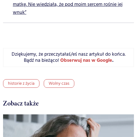
matkę. Nie wiedziała, że pod moim sercem rośnie jej
wnuk”
Dziękujemy, że przeczytałaś/eś nasz artykuł do końca.
Obserwuj nas w Google
.
Bądź na bieżąco!
historie z życia
Wolny czas
Zobacz także