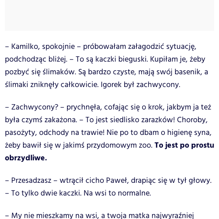
– Kamilko, spokojnie – próbowałam załagodzić sytuację,
podchodząc bliżej. – To są kaczki bieguski. Kupiłam je, żeby
pozbyć się ślimaków. Są bardzo czyste, mają swój basenik, a
ślimaki zniknęły całkowicie. Igorek był zachwycony.
– Zachwycony? – prychnęła, cofając się o krok, jakbym ja też
była czymś zakażona. – To jest siedlisko zarazków! Choroby,
pasożyty, odchody na trawie! Nie po to dbam o higienę syna,
To jest po prostu
żeby bawił się w jakimś przydomowym zoo.
obrzydliwe.
– Przesadzasz – wtrącił cicho Paweł, drapiąc się w tył głowy.
– To tylko dwie kaczki. Na wsi to normalne.
– My nie mieszkamy na wsi, a twoja matka najwyraźniej