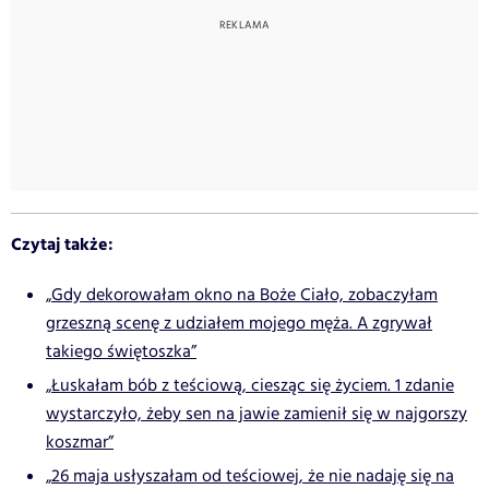
Czytaj także:
„Gdy dekorowałam okno na Boże Ciało, zobaczyłam
grzeszną scenę z udziałem mojego męża. A zgrywał
takiego świętoszka”
„Łuskałam bób z teściową, ciesząc się życiem. 1 zdanie
wystarczyło, żeby sen na jawie zamienił się w najgorszy
koszmar”
„26 maja usłyszałam od teściowej, że nie nadaję się na