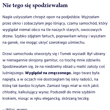
Nie tego się spodziewałam
Nagle usłyszałam chrzęst opon na podjeździe. Wyjrzałam
przez okno i zobaczyłam jego lśniący, czarny samochód, który
wyglądał niemal obco na tle naszych starych, owocowych
drzew. Szybko zdjęłam fartuch, poprawiłam włosy i wyszłam
na ganek, nie mogąc ukryć szerokiego uśmiechu.
Drzwi samochodu otworzyły się i Tomek wysiadł. Był ubrany
w nienagannie skrojony garnitur, co trochę mnie zdziwiło.
Spodziewałam się, że na niedzielny obiad u matki założy coś
Wyglądał na zmęczonego.
luźniejszego.
Jego twarz była
napięta, a w oczach nie dostrzegłam tej iskry radości, na
którą tak bardzo liczyłam. Zamiast tego miał w nich jakiś
chłodny, kalkulujący wyraz. Podszedł do mnie szybkim
krokiem, niosąc w ręku elegancką, skórzaną teczkę.
– Witaj, mamo.