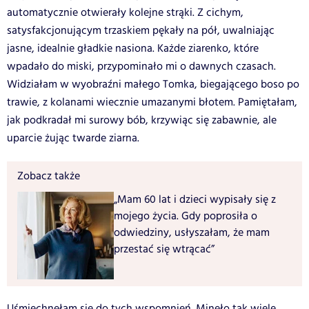
automatycznie otwierały kolejne strąki. Z cichym,
satysfakcjonującym trzaskiem pękały na pół, uwalniając
jasne, idealnie gładkie nasiona. Każde ziarenko, które
wpadało do miski, przypominało mi o dawnych czasach.
Widziałam w wyobraźni małego Tomka, biegającego boso po
trawie, z kolanami wiecznie umazanymi błotem. Pamiętałam,
jak podkradał mi surowy bób, krzywiąc się zabawnie, ale
uparcie żując twarde ziarna.
Zobacz także
„Mam 60 lat i dzieci wypisały się z
mojego życia. Gdy poprosiła o
odwiedziny, usłyszałam, że mam
przestać się wtrącać”
Uśmiechnęłam się do tych wspomnień. Minęło tak wiele