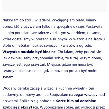
Nakryłam do stołu w jadalni. Wyciągnęłam biały, lniany
obrus, który używałam tylko na specjalne okazje. Postawiłam
na nim porcelanowe talerze ze złotym szlaczkiem, te same,
które dostaliśmy w prezencie ślubnym. W wazonie na środku
stołu umieściłam bukiet świeżych kwiatów z ogrodu.
Wszystko musiało być idealne
. Chciałam, żeby poczuł się
jak dawniej, żeby przypomniał sobie, że tutaj, w tym domu,
zawsze jest jego przystań. Miejsce, gdzie nie musi być
twardym biznesmenem, gdzie może po prostu być moim
synem.
Woda w garnku zaczęła wrzeć, a kuchnię wypełnił ten
cudowny, domowy aromat. Spojrzałam na zegar wiszący nad
Serce biło mi odrobinę
drzwiami. Zbliżało się południe.
szybciej z ekscytacji
. Wyobrażałam sobie, jak wchodzi przez