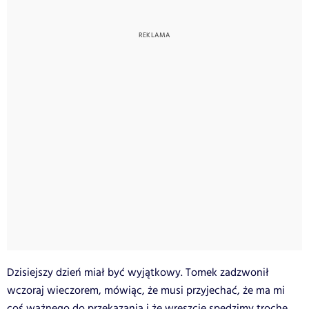
Dzisiejszy dzień miał być wyjątkowy. Tomek zadzwonił
wczoraj wieczorem, mówiąc, że musi przyjechać, że ma mi
coś ważnego do przekazania i że wreszcie spędzimy trochę