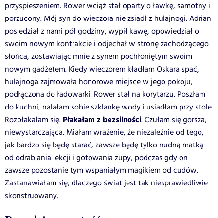
przyspieszeniem. Rower wciąż stał oparty o ławkę, samotny i
porzucony. Mój syn do wieczora nie zsiadł z hulajnogi. Adrian
posiedział z nami pół godziny, wypił kawę, opowiedział o
swoim nowym kontrakcie i odjechał w stronę zachodzącego
słońca, zostawiając mnie z synem pochłoniętym swoim
nowym gadżetem. Kiedy wieczorem kładłam Oskara spać,
hulajnoga zajmowała honorowe miejsce w jego pokoju,
podłączona do ładowarki. Rower stał na korytarzu. Poszłam
do kuchni, nalałam sobie szklankę wody i usiadłam przy stole.
Płakałam z bezsilności
Rozpłakałam się.
. Czułam się gorsza,
niewystarczająca. Miałam wrażenie, że niezależnie od tego,
jak bardzo się będę starać, zawsze będę tylko nudną matką
od odrabiania lekcji i gotowania zupy, podczas gdy on
zawsze pozostanie tym wspaniałym magikiem od cudów.
Zastanawiałam się, dlaczego świat jest tak niesprawiedliwie
skonstruowany.