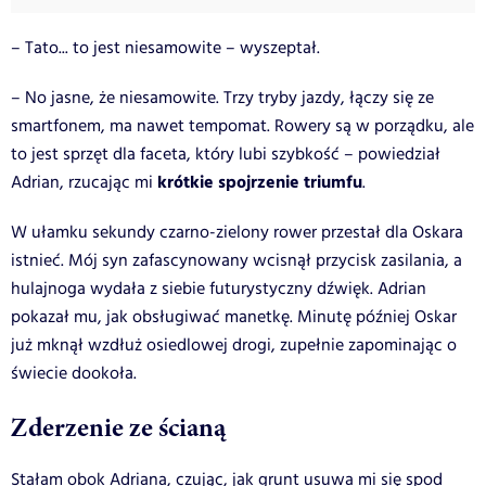
– Tato... to jest niesamowite – wyszeptał.
– No jasne, że niesamowite. Trzy tryby jazdy, łączy się ze
smartfonem, ma nawet tempomat. Rowery są w porządku, ale
to jest sprzęt dla faceta, który lubi szybkość – powiedział
krótkie spojrzenie triumfu
Adrian, rzucając mi
.
W ułamku sekundy czarno-zielony rower przestał dla Oskara
istnieć. Mój syn zafascynowany wcisnął przycisk zasilania, a
hulajnoga wydała z siebie futurystyczny dźwięk. Adrian
pokazał mu, jak obsługiwać manetkę. Minutę później Oskar
już mknął wzdłuż osiedlowej drogi, zupełnie zapominając o
świecie dookoła.
Zderzenie ze ścianą
Stałam obok Adriana, czując, jak grunt usuwa mi się spod