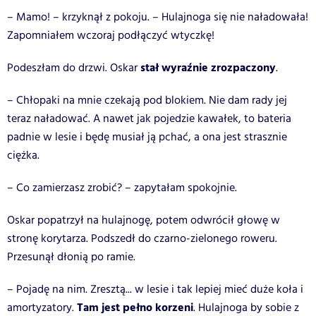
– Mamo! – krzyknął z pokoju. – Hulajnoga się nie naładowała!
Zapomniałem wczoraj podłączyć wtyczkę!
stał wyraźnie zrozpaczony
Podeszłam do drzwi. Oskar
.
– Chłopaki na mnie czekają pod blokiem. Nie dam rady jej
teraz naładować. A nawet jak pojedzie kawałek, to bateria
padnie w lesie i będę musiał ją pchać, a ona jest strasznie
ciężka.
– Co zamierzasz zrobić? – zapytałam spokojnie.
Oskar popatrzył na hulajnogę, potem odwrócił głowę w
stronę korytarza. Podszedł do czarno-zielonego roweru.
Przesunął dłonią po ramie.
– Pojadę na nim. Zresztą... w lesie i tak lepiej mieć duże koła i
Tam jest pełno korzeni
amortyzatory.
. Hulajnoga by sobie z