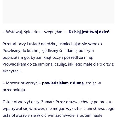
Dzisiaj jest twój dzień
– Wstawaj, śpioszku – szepnęłam. –
.
Przetarł oczy i usiadł na łóżku, uśmiechając się szeroko.
Poszliśmy do kuchni, zjedliśmy śniadanie, po czym
poprosiłam go, by zamknął oczy i poszedł za mną.
Prowadziłam go za ramiona, czując, jak jego małe ciało drży z
ekscytacji.
powiedziałam z dumą
– Możesz otworzyć –
, stojąc w
przedpokoju.
Oskar otworzył oczy. Zamarł. Przez dłuższą chwilę po prostu
wpatrywał się w rower, nie mogąc wykrztusić ani słowa. Jego
usta otworzyły się w cichym zachwycie, a potem nagle