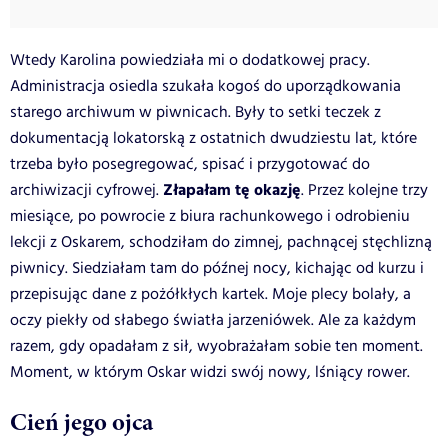
Wtedy Karolina powiedziała mi o dodatkowej pracy.
Administracja osiedla szukała kogoś do uporządkowania
starego archiwum w piwnicach. Były to setki teczek z
dokumentacją lokatorską z ostatnich dwudziestu lat, które
trzeba było posegregować, spisać i przygotować do
Złapałam tę okazję
archiwizacji cyfrowej.
. Przez kolejne trzy
miesiące, po powrocie z biura rachunkowego i odrobieniu
lekcji z Oskarem, schodziłam do zimnej, pachnącej stęchlizną
piwnicy. Siedziałam tam do późnej nocy, kichając od kurzu i
przepisując dane z pożółkłych kartek. Moje plecy bolały, a
oczy piekły od słabego światła jarzeniówek. Ale za każdym
razem, gdy opadałam z sił, wyobrażałam sobie ten moment.
Moment, w którym Oskar widzi swój nowy, lśniący rower.
Cień jego ojca