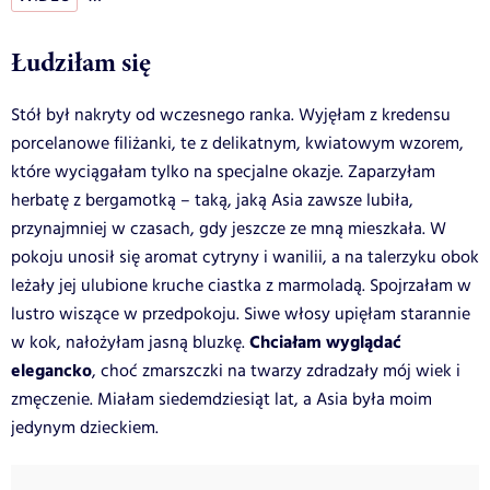
Łudziłam się
Stół był nakryty od wczesnego ranka. Wyjęłam z kredensu
porcelanowe filiżanki, te z delikatnym, kwiatowym wzorem,
które wyciągałam tylko na specjalne okazje. Zaparzyłam
herbatę z bergamotką – taką, jaką Asia zawsze lubiła,
przynajmniej w czasach, gdy jeszcze ze mną mieszkała. W
pokoju unosił się aromat cytryny i wanilii, a na talerzyku obok
leżały jej ulubione kruche ciastka z marmoladą. Spojrzałam w
lustro wiszące w przedpokoju. Siwe włosy upięłam starannie
Chciałam wyglądać
w kok, nałożyłam jasną bluzkę.
elegancko
, choć zmarszczki na twarzy zdradzały mój wiek i
zmęczenie. Miałam siedemdziesiąt lat, a Asia była moim
jedynym dzieckiem.