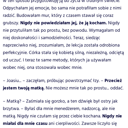
w ten sposób przygotowuję ją do życia w trudnym świecie.
Odpychałam jej emocje, bo sama nie potrafiłam sobie z nimi
radzić. Budowałam mur, który z czasem stawał się coraz
Nigdy nie powiedziałam jej, że ją kocham.
grubszy.
Nigdy
nie przytuliłam tak po prostu, bez powodu. Wymagałam od
niej doskonałości i samodzielności. Teraz, siedząc
naprzeciwko niej, zrozumiałam, że lekcja została odrobiona
perfekcyjnie. Córka stała się kobietą silną, niezależną, odciętą
od uczuć. I teraz te same metody, których ja używałam
wobec niej, ona stosowała wobec mnie.
Przecież
– Joasiu... – zaczęłam, próbując powstrzymać łzy. –
jestem twoją matką.
Nie możesz mnie tak po prostu... oddać.
– Matką? – Zaśmiała się gorzko, a ten dźwięk był ostry jak
brzytwa. – Byłaś dla mnie menedżerem, nadzorcą, ale nie
Nigdy nie
matką. Nigdy nie czułam się przez ciebie kochana.
miałaś dla mnie czasu
ani cierpliwości. Zawsze liczyło się