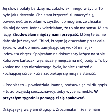
Jej słowa bolały bardziej niż cokolwiek innego w życiu. To
było jak uderzenie. Chciałam krzyczeć, tłumaczyć się,
powiedzieć, że robiłam wszystko, co mogłam, że chciałam
dla niej dobrze. Jednak wiedziałam, że to nie ma sensu. Miała
budowałam między nami przepaść
rację. Z
, której teraz nie
dało się już zasypać. Chłód, którym ją otaczałam przez całe
życie, wrócił do mnie, zamykając się wokół mnie jak
lodowata obręcz. Spojrzałam na dokumenty leżące na stole.
Kolorowe karteczki wyznaczały miejsca na mój podpis. To był
koniec mojego niezależnego życia, koniec złudzeń o
kochającej córce, która zaopiekuje się mną na starość.
– Podpisz to – powiedziała Joanna, podsuwając mi długopis.
W
– Jutro przyjadą rzeczoznawcy, żeby wycenić meble.
przyszłym tygodniu pomogę ci się spakować.
Drżącą ręką wzięłam długopis. Zrozumiałam, że nie mam