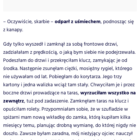
odparł z uśmiechem
– Oczywiście, skarbie –
, podnosząc się
z kanapy.
Gdy tylko wyszedł i zamknął za sobą frontowe drzwi,
zadziałałam z prędkością, o jaką bym siebie nie podejrzewała.
Podeszłam do drzwi i przekręciłam klucz, zamykając je od
środka. Następnie zsunęłam ciężki, mosiężny rygiel, którego
nie używałam od lat. Pobiegłam do korytarza. Jego trzy
kartony i jedna walizka wciąż tam stały. Chwyciłam je i przez
wyrzuciłam wszystko na
boczne drzwi prowadzące na taras,
zewnątrz
, tuż pod zadaszenie. Zamknęłam taras na klucz i
opuściłam rolety. Przypomniałam sobie, że w szufladzie w
spiżarni mam nową wkładkę do zamka, którą kupiłam kilka
miesięcy temu, planując drobną wymianę, do której nigdy nie
doszło. Zawsze byłam zaradna, mój nieżyjący ojciec nauczył