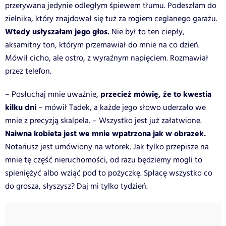
przerywana jedynie odległym śpiewem tłumu. Podeszłam do
zielnika, który znajdował się tuż za rogiem ceglanego garażu.
Wtedy usłyszałam jego głos.
Nie był to ten ciepły,
aksamitny ton, którym przemawiał do mnie na co dzień.
Mówił cicho, ale ostro, z wyraźnym napięciem. Rozmawiał
przez telefon.
przecież mówię, że to kwestia
– Posłuchaj mnie uważnie,
kilku dni
– mówił Tadek, a każde jego słowo uderzało we
mnie z precyzją skalpela. – Wszystko jest już załatwione.
Naiwna kobieta jest we mnie wpatrzona jak w obrazek.
Notariusz jest umówiony na wtorek. Jak tylko przepisze na
mnie tę część nieruchomości, od razu będziemy mogli to
spieniężyć albo wziąć pod to pożyczkę. Spłacę wszystko co
do grosza, słyszysz? Daj mi tylko tydzień.