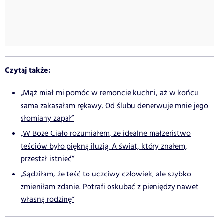
Czytaj także:
„Mąż miał mi pomóc w remoncie kuchni, aż w końcu
sama zakasałam rękawy. Od ślubu denerwuje mnie jego
słomiany zapał”
„W Boże Ciało rozumiałem, że idealne małżeństwo
teściów było piękną iluzją. A świat, który znałem,
przestał istnieć”
„Sądziłam, że teść to uczciwy człowiek, ale szybko
zmieniłam zdanie. Potrafi oskubać z pieniędzy nawet
własną rodzinę”