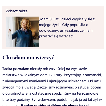
Zobacz także
„Mam 60 lat i dzieci wypisały się z
mojego życia. Gdy poprosiła o
odwiedziny, usłyszałam, że mam
przestać się wtrącać”
Chciałam mu wierzyć
Tadka poznałam niecały rok wcześniej na wystawie
malarstwa w lokalnym domu kultury. Przystojny, szarmancki,
z nienagannymi manierami i ujmującym uśmiechem. Od razu
zwrócił moją uwagę. Zaczęliśmy rozmawiać o sztuce, potem
o ogrodnictwie, a ostatecznie spędziliśmy na tej rozmowie
bite trzy godziny. Był wdowcem, podobnie jak ja od lat żył w
Bardzo szybko staliśmy się nierozłączni.
pojedynkę.