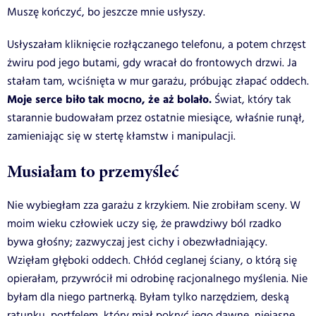
Muszę kończyć, bo jeszcze mnie usłyszy.
Usłyszałam kliknięcie rozłączanego telefonu, a potem chrzęst
żwiru pod jego butami, gdy wracał do frontowych drzwi. Ja
stałam tam, wciśnięta w mur garażu, próbując złapać oddech.
Moje serce biło tak mocno, że aż bolało.
Świat, który tak
starannie budowałam przez ostatnie miesiące, właśnie runął,
zamieniając się w stertę kłamstw i manipulacji.
Musiałam to przemyśleć
Nie wybiegłam zza garażu z krzykiem. Nie zrobiłam sceny. W
moim wieku człowiek uczy się, że prawdziwy ból rzadko
bywa głośny; zazwyczaj jest cichy i obezwładniający.
Wzięłam głęboki oddech. Chłód ceglanej ściany, o którą się
opierałam, przywrócił mi odrobinę racjonalnego myślenia. Nie
byłam dla niego partnerką. Byłam tylko narzędziem, deską
ratunku, portfelem, który miał pokryć jego dawne, niejasne