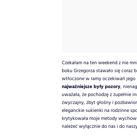
Czekałam na ten weekend z nie mnie
boku Grzegorza stawało się coraz b
wtłoczone w ramy oczekiwań jego r
najważniejsze były pozory
, niena
uważała, że pochodzę z zupełnie inn
zwyczajny, zbyt głośny i pozbawion
eleganckie sukienki na rodzinne sp
krytykowała moje metody wychowawc
należeć wyłącznie do nas i do nasz