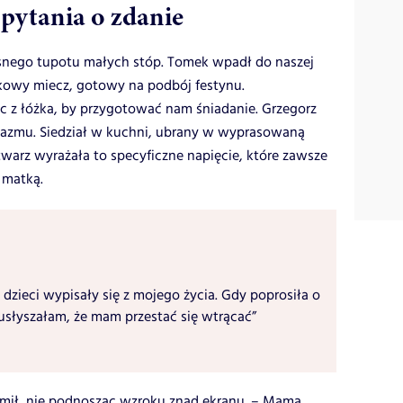
pytania o zdanie
osnego tupotu małych stóp. Tomek wpadł do naszej
tikowy miecz, gotowy na podbój festynu.
ąc z łóżka, by przygotować nam śniadanie. Grzegorz
zjazmu. Siedział w kuchni, ubrany w wyprasowaną
twarz wyrażała to specyficzne napięcie, które zawsze
 matką.
 dzieci wypisały się z mojego życia. Gdy poprosiła o
usłyszałam, że mam przestać się wtrącać”
mił, nie podnosząc wzroku znad ekranu. – Mama