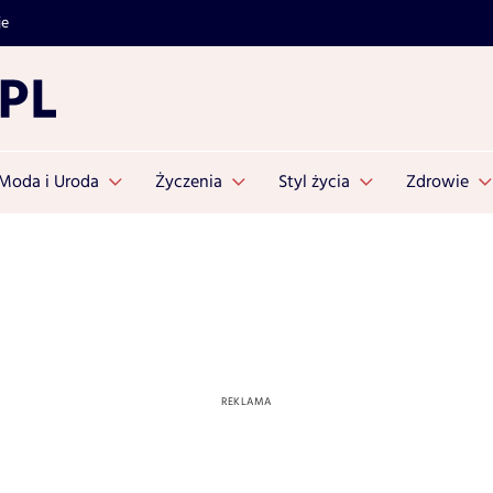
je
Moda i Uroda
Życzenia
Styl życia
Zdrowie