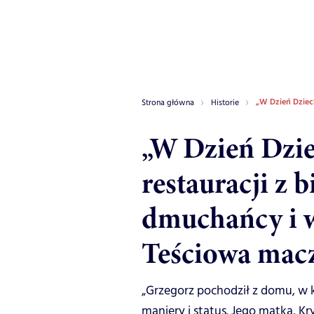
„W Dzień Dziec
Strona główna
Historie
„W Dzień Dzie
restauracji z 
dmuchańcy i w
Teściowa macz
„Grzegorz pochodził z domu, w 
maniery i status. Jego matka, K