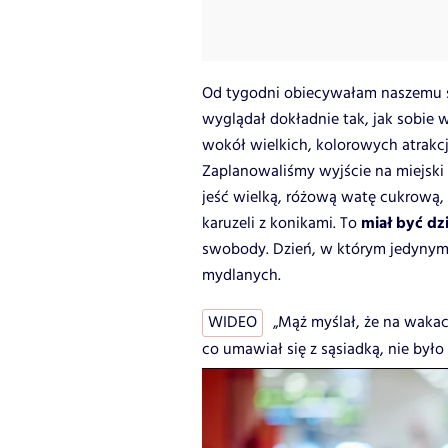
Od tygodni obiecywałam naszemu s
wyglądał dokładnie tak, jak sobie w
wokół wielkich, kolorowych atrakcji
Zaplanowaliśmy wyjście na miejski
jeść wielką, różową watę cukrową, k
miał być dz
karuzeli z konikami. To
swobody. Dzień, w którym jedynym 
mydlanych.
WIDEO
„Mąż myślał, że na wakac
co umawiał się z sąsiadką, nie było