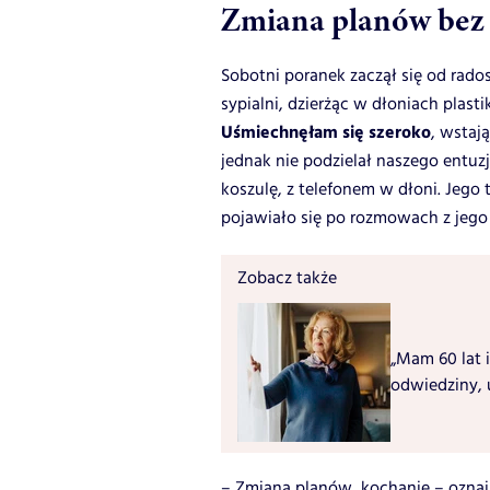
Zmiana planów bez 
Sobotni poranek zaczął się od rad
sypialni, dzierżąc w dłoniach plas
Uśmiechnęłam się szeroko
, wstaj
jednak nie podzielał naszego entu
koszulę, z telefonem w dłoni. Jego 
pojawiało się po rozmowach z jego
Zobacz także
„Mam 60 lat i
odwiedziny, 
– Zmiana planów, kochanie – oznaj