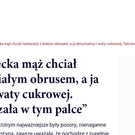
ka mąż chciał restauracji z białym obrusem, a ja dmuchańcy i waty cukrowej. Teści
cka mąż chciał
białym obrusem, a ja
aty cukrowej.
ała w tym palce”
którym najważniejsze były pozory, nienaganne
rystyna, zawsze uważała, że pochodzę z zupełnie