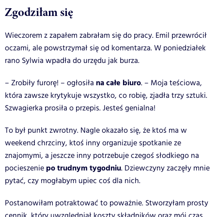
Zgodziłam się
Wieczorem z zapałem zabrałam się do pracy. Emil przewrócił
oczami, ale powstrzymał się od komentarza. W poniedziałek
rano Sylwia wpadła do urzędu jak burza.
na całe biuro
– Zrobiły furorę! – ogłosiła
. – Moja teściowa,
która zawsze krytykuje wszystko, co robię, zjadła trzy sztuki.
Szwagierka prosiła o przepis. Jesteś genialna!
To był punkt zwrotny. Nagle okazało się, że ktoś ma w
weekend chrzciny, ktoś inny organizuje spotkanie ze
znajomymi, a jeszcze inny potrzebuje czegoś słodkiego na
po trudnym tygodniu
pocieszenie
. Dziewczyny zaczęły mnie
pytać, czy mogłabym upiec coś dla nich.
Postanowiłam potraktować to poważnie. Stworzyłam prosty
cennik, który uwzględniał koszty składników oraz mój czas,