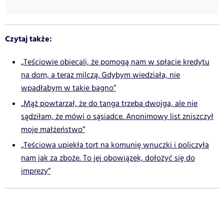
Czytaj także:
„Teściowie obiecali, że pomogą nam w spłacie kredytu
na dom, a teraz milczą. Gdybym wiedziała, nie
wpadłabym w takie bagno”
„Mąż powtarzał, że do tanga trzeba dwojga, ale nie
sądziłam, że mówi o sąsiadce. Anonimowy list zniszczył
moje małżeństwo”
„Teściowa upiekła tort na komunię wnuczki i policzyła
nam jak za zboże. To jej obowiązek, dołożyć się do
imprezy”