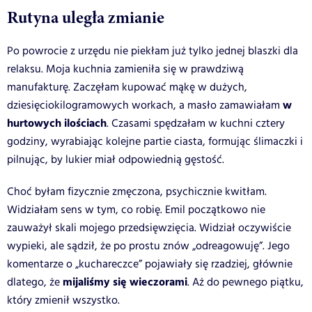
Rutyna uległa zmianie
Po powrocie z urzędu nie piekłam już tylko jednej blaszki dla
relaksu. Moja kuchnia zamieniła się w prawdziwą
manufakturę. Zaczęłam kupować mąkę w dużych,
w
dziesięciokilogramowych workach, a masło zamawiałam
hurtowych ilościach
. Czasami spędzałam w kuchni cztery
godziny, wyrabiając kolejne partie ciasta, formując ślimaczki i
pilnując, by lukier miał odpowiednią gęstość.
Choć byłam fizycznie zmęczona, psychicznie kwitłam.
Widziałam sens w tym, co robię. Emil początkowo nie
zauważył skali mojego przedsięwzięcia. Widział oczywiście
wypieki, ale sądził, że po prostu znów „odreagowuję”. Jego
komentarze o „kuchareczce” pojawiały się rzadziej, głównie
mijaliśmy się wieczorami
dlatego, że
. Aż do pewnego piątku,
który zmienił wszystko.