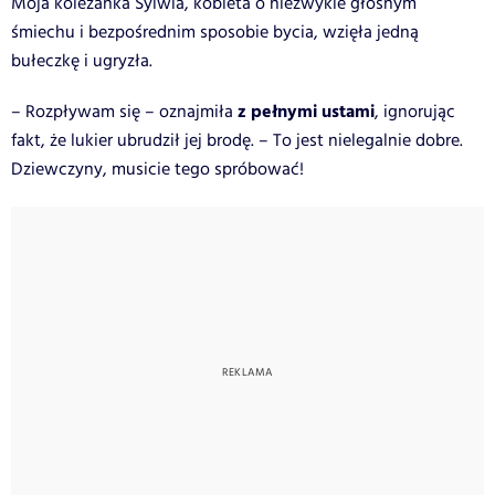
Moja koleżanka Sylwia, kobieta o niezwykle głośnym
śmiechu i bezpośrednim sposobie bycia, wzięła jedną
bułeczkę i ugryzła.
z pełnymi ustami
– Rozpływam się – oznajmiła
, ignorując
fakt, że lukier ubrudził jej brodę. – To jest nielegalnie dobre.
Dziewczyny, musicie tego spróbować!