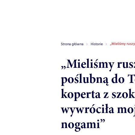
„Mieliśmy rusz
Strona główna
Historie
„Mieliśmy rus
poślubną do T
koperta z szo
wywróciła moj
nogami”