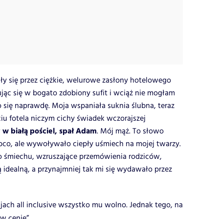
ały się przez ciężkie, welurowe zasłony hotelowego
jąc się w bogato zdobiony sufit i wciąż nie mogłam
 się naprawdę. Moja wspaniała suknia ślubna, teraz
ciu fotela niczym cichy świadek wczorajszej
 w białą pościel, spał Adam
. Mój mąż. To słowo
co, ale wywoływało ciepły uśmiech na mojej twarzy.
o śmiechu, wzruszające przemówienia rodziców,
ą idealną, a przynajmniej tak mi się wydawało przez
jach all inclusive wszystko mu wolno. Jednak tego, na
 w cenie”