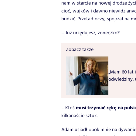
nam w starcie na nowej drodze życi
cioć, wujków i dawno niewidzianych
budzić. Przetarł oczy, spojrzał na m
– Już urzędujesz, żoneczko?
Zobacz także
„Mam 60 lat i
odwiedziny, 
musi trzymać rękę na pulsi
– Ktoś
kilkanaście sztuk.
Adam usiadł obok mnie na dywanie.