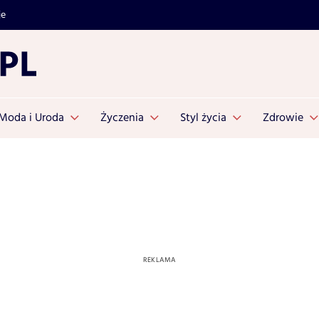
je
Moda i Uroda
Życzenia
Styl życia
Zdrowie