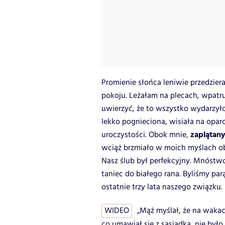
Promienie słońca leniwie przedzier
pokoju. Leżałam na plecach, wpatru
uwierzyć, że to wszystko wydarzyło
lekko pognieciona, wisiała na opar
zaplątany
uroczystości. Obok mnie,
wciąż brzmiało w moich myślach ob
Nasz ślub był perfekcyjny. Mnóstw
taniec do białego rana. Byliśmy par
ostatnie trzy lata naszego związku.
WIDEO
„Mąż myślał, że na wakac
co umawiał się z sąsiadką, nie było