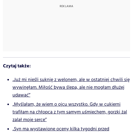
Czytaj także:
„Już mi nieśli suknię z welonem, ale w ostatniej chwili się
wywinęłam. Miłość bywa ślepa, ale nie mogłam dłużej
udawać”
„Myślałam, że wiem o ojcu wszystko. Gdy w cukierni
trafiłam na chłopca z tym samym uśmiechem, gorzki żal
zalał moje serce”
„Syn ma wystawione oceny kilka tygodni przed