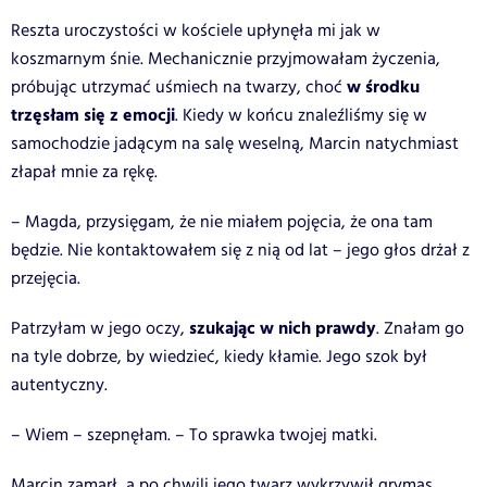
Reszta uroczystości w kościele upłynęła mi jak w
koszmarnym śnie. Mechanicznie przyjmowałam życzenia,
w środku
próbując utrzymać uśmiech na twarzy, choć
trzęsłam się z emocji
. Kiedy w końcu znaleźliśmy się w
samochodzie jadącym na salę weselną, Marcin natychmiast
złapał mnie za rękę.
– Magda, przysięgam, że nie miałem pojęcia, że ona tam
będzie. Nie kontaktowałem się z nią od lat – jego głos drżał z
przejęcia.
szukając w nich prawdy
Patrzyłam w jego oczy,
. Znałam go
na tyle dobrze, by wiedzieć, kiedy kłamie. Jego szok był
autentyczny.
– Wiem – szepnęłam. – To sprawka twojej matki.
Marcin zamarł, a po chwili jego twarz wykrzywił grymas