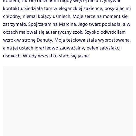
Kobieta, z którą obiecał mi nigdy więcej nie utrzymywać
kontaktu. Siedziała tam w eleganckiej sukience, posyłając mi
chłodny, niemal kpiący uśmiech. Moje serce na moment się
zatrzymało. Spojrzałam na Marcina. Jego twarz pobladła, a w
oczach malował się autentyczny szok. Szybko odwróciłam
wzrok w stronę Danuty. Moja teściowa stała wyprostowana,
a na jej ustach igrał ledwo zauważalny, pełen satysfakcji
uśmiech. Wtedy wszystko stało się jasne.