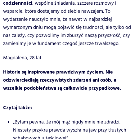
codzienności
, wspólne śniadania, szczere rozmowy i
wsparcie, które dostajemy od siebie nawzajem. To
wydarzenie nauczyło mnie, że nawet w najbardziej
wymarzonym dniu mogą pojawić się trudności, ale tylko od
nas zależy, czy pozwolimy im zburzyć naszą przyszłość, czy
zamienimy je w fundament czegoś jeszcze trwalszego.
Magdalena, 28 lat
Historie są inspirowane prawdziwym życiem. Nie
odzwierciedlają rzeczywistych zdarzeń ani osób, a
wszelkie podobieństwa są całkowicie przypadkowe.
Czytaj także:
„Byłam pewna, że mój mąż nigdy mnie nie zdradzi.
Niestety przykra prawda wyszła na jaw przy tłustych
schabowych u teściowej”