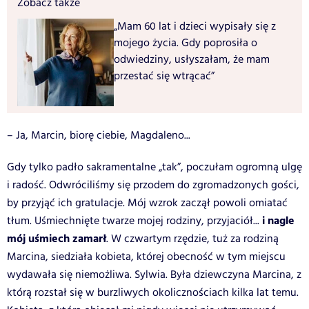
Zobacz także
„Mam 60 lat i dzieci wypisały się z
mojego życia. Gdy poprosiła o
odwiedziny, usłyszałam, że mam
przestać się wtrącać”
– Ja, Marcin, biorę ciebie, Magdaleno...
Gdy tylko padło sakramentalne „tak”, poczułam ogromną ulgę
i radość. Odwróciliśmy się przodem do zgromadzonych gości,
by przyjąć ich gratulacje. Mój wzrok zaczął powoli omiatać
i nagle
tłum. Uśmiechnięte twarze mojej rodziny, przyjaciół...
mój uśmiech zamarł
. W czwartym rzędzie, tuż za rodziną
Marcina, siedziała kobieta, której obecność w tym miejscu
wydawała się niemożliwa. Sylwia. Była dziewczyna Marcina, z
którą rozstał się w burzliwych okolicznościach kilka lat temu.