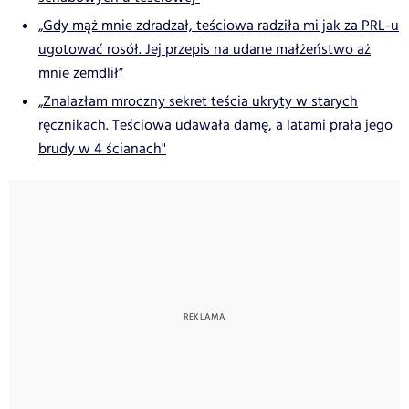
„Gdy mąż mnie zdradzał, teściowa radziła mi jak za PRL-u
ugotować rosół. Jej przepis na udane małżeństwo aż
mnie zemdlił”
„Znalazłam mroczny sekret teścia ukryty w starych
ręcznikach. Teściowa udawała damę, a latami prała jego
brudy w 4 ścianach"