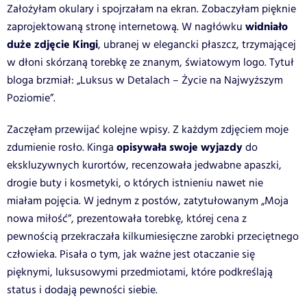
Założyłam okulary i spojrzałam na ekran. Zobaczyłam pięknie
widniało
zaprojektowaną stronę internetową. W nagłówku
duże zdjęcie Kingi
, ubranej w elegancki płaszcz, trzymającej
w dłoni skórzaną torebkę ze znanym, światowym logo. Tytuł
bloga brzmiał: „Luksus w Detalach – Życie na Najwyższym
Poziomie”.
Zaczęłam przewijać kolejne wpisy. Z każdym zdjęciem moje
opisywała swoje wyjazdy
zdumienie rosło. Kinga
do
ekskluzywnych kurortów, recenzowała jedwabne apaszki,
drogie buty i kosmetyki, o których istnieniu nawet nie
miałam pojęcia. W jednym z postów, zatytułowanym „Moja
nowa miłość”, prezentowała torebkę, której cena z
pewnością przekraczała kilkumiesięczne zarobki przeciętnego
człowieka. Pisała o tym, jak ważne jest otaczanie się
pięknymi, luksusowymi przedmiotami, które podkreślają
status i dodają pewności siebie.