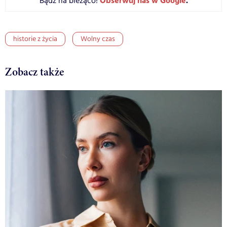
Obserwuj nas w Google
.
Bądź na bieżąco!
historie z życia
Wolny czas
Zobacz także