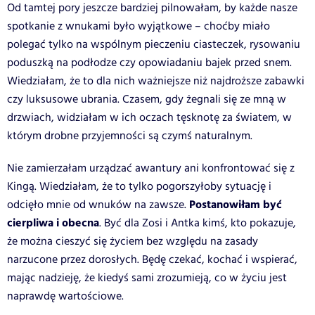
Od tamtej pory jeszcze bardziej pilnowałam, by każde nasze
spotkanie z wnukami było wyjątkowe – choćby miało
polegać tylko na wspólnym pieczeniu ciasteczek, rysowaniu
poduszką na podłodze czy opowiadaniu bajek przed snem.
Wiedziałam, że to dla nich ważniejsze niż najdroższe zabawki
czy luksusowe ubrania. Czasem, gdy żegnali się ze mną w
drzwiach, widziałam w ich oczach tęsknotę za światem, w
którym drobne przyjemności są czymś naturalnym.
Nie zamierzałam urządzać awantury ani konfrontować się z
Kingą. Wiedziałam, że to tylko pogorszyłoby sytuację i
Postanowiłam być
odcięło mnie od wnuków na zawsze.
cierpliwa i obecna
. Być dla Zosi i Antka kimś, kto pokazuje,
że można cieszyć się życiem bez względu na zasady
narzucone przez dorosłych. Będę czekać, kochać i wspierać,
mając nadzieję, że kiedyś sami zrozumieją, co w życiu jest
naprawdę wartościowe.