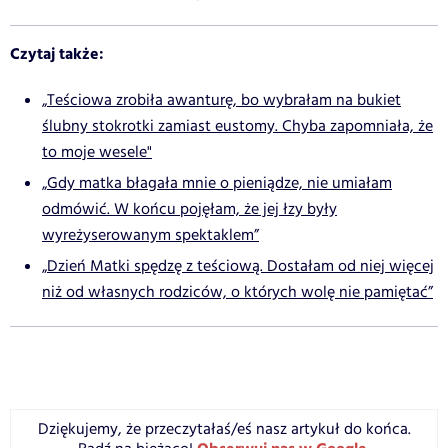
Czytaj także:
„Teściowa zrobiła awanturę, bo wybrałam na bukiet
ślubny stokrotki zamiast eustomy. Chyba zapomniała, że
to moje wesele"
„Gdy matka błagała mnie o pieniądze, nie umiałam
odmówić. W końcu pojęłam, że jej łzy były
wyreżyserowanym spektaklem”
„Dzień Matki spędzę z teściową. Dostałam od niej więcej
niż od własnych rodziców, o których wolę nie pamiętać”
Dziękujemy, że przeczytałaś/eś nasz artykuł do końca.