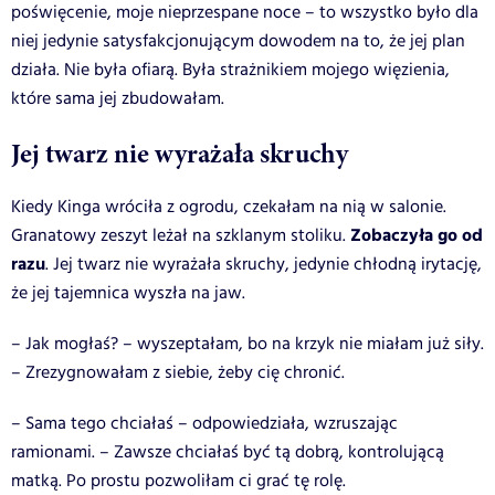
poświęcenie, moje nieprzespane noce – to wszystko było dla
niej jedynie satysfakcjonującym dowodem na to, że jej plan
działa. Nie była ofiarą. Była strażnikiem mojego więzienia,
które sama jej zbudowałam.
Jej twarz nie wyrażała skruchy
Kiedy Kinga wróciła z ogrodu, czekałam na nią w salonie.
Zobaczyła go od
Granatowy zeszyt leżał na szklanym stoliku.
razu
. Jej twarz nie wyrażała skruchy, jedynie chłodną irytację,
że jej tajemnica wyszła na jaw.
– Jak mogłaś? – wyszeptałam, bo na krzyk nie miałam już siły.
– Zrezygnowałam z siebie, żeby cię chronić.
– Sama tego chciałaś – odpowiedziała, wzruszając
ramionami. – Zawsze chciałaś być tą dobrą, kontrolującą
matką. Po prostu pozwoliłam ci grać tę rolę.