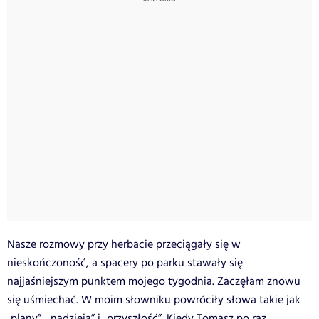
Nasze rozmowy przy herbacie przeciągały się w
nieskończoność, a spacery po parku stawały się
najjaśniejszym punktem mojego tygodnia. Zaczęłam znowu
się uśmiechać. W moim słowniku powróciły słowa takie jak
„plany”, „nadzieja” i „przyszłość”. Kiedy Tomasz po raz