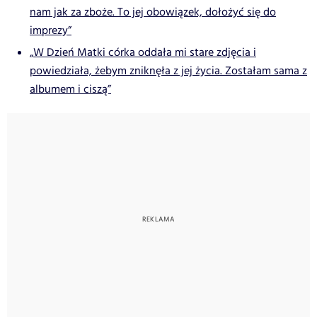
nam jak za zboże. To jej obowiązek, dołożyć się do
imprezy”
„W Dzień Matki córka oddała mi stare zdjęcia i
powiedziała, żebym zniknęła z jej życia. Zostałam sama z
albumem i ciszą”