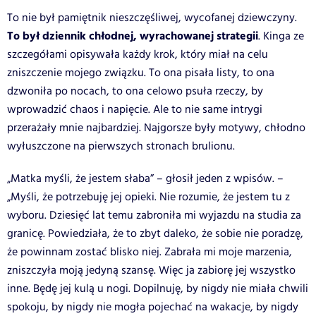
To nie był pamiętnik nieszczęśliwej, wycofanej dziewczyny.
To był dziennik chłodnej, wyrachowanej strategii
. Kinga ze
szczegółami opisywała każdy krok, który miał na celu
zniszczenie mojego związku. To ona pisała listy, to ona
dzwoniła po nocach, to ona celowo psuła rzeczy, by
wprowadzić chaos i napięcie. Ale to nie same intrygi
przerażały mnie najbardziej. Najgorsze były motywy, chłodno
wyłuszczone na pierwszych stronach brulionu.
„Matka myśli, że jestem słaba” – głosił jeden z wpisów. –
„Myśli, że potrzebuję jej opieki. Nie rozumie, że jestem tu z
wyboru. Dziesięć lat temu zabroniła mi wyjazdu na studia za
granicę. Powiedziała, że to zbyt daleko, że sobie nie poradzę,
że powinnam zostać blisko niej. Zabrała mi moje marzenia,
zniszczyła moją jedyną szansę. Więc ja zabiorę jej wszystko
inne. Będę jej kulą u nogi. Dopilnuję, by nigdy nie miała chwili
spokoju, by nigdy nie mogła pojechać na wakacje, by nigdy