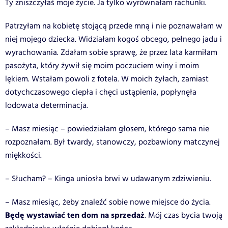
Ty zniszczyłaś moje życie. Ja tylko wyrównałam rachunki.
Patrzyłam na kobietę stojącą przede mną i nie poznawałam w
niej mojego dziecka. Widziałam kogoś obcego, pełnego jadu i
wyrachowania. Zdałam sobie sprawę, że przez lata karmiłam
pasożyta, który żywił się moim poczuciem winy i moim
lękiem. Wstałam powoli z fotela. W moich żyłach, zamiast
dotychczasowego ciepła i chęci ustąpienia, popłynęła
lodowata determinacja.
– Masz miesiąc – powiedziałam głosem, którego sama nie
rozpoznałam. Był twardy, stanowczy, pozbawiony matczynej
miękkości.
– Słucham? – Kinga uniosła brwi w udawanym zdziwieniu.
– Masz miesiąc, żeby znaleźć sobie nowe miejsce do życia.
Będę wystawiać ten dom na sprzedaż
. Mój czas bycia twoją