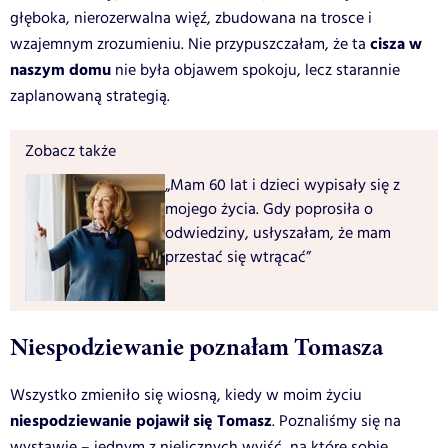
głęboka, nierozerwalna więź, zbudowana na trosce i
cisza w
wzajemnym zrozumieniu. Nie przypuszczałam, że ta
naszym domu
nie była objawem spokoju, lecz starannie
zaplanowaną strategią.
Zobacz także
„Mam 60 lat i dzieci wypisały się z
mojego życia. Gdy poprosiła o
odwiedziny, usłyszałam, że mam
przestać się wtrącać”
Niespodziewanie poznałam Tomasza
Wszystko zmieniło się wiosną, kiedy w moim życiu
niespodziewanie pojawił się Tomasz
. Poznaliśmy się na
wystawie – jednym z nielicznych wyjść, na które sobie