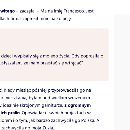
owitego
– zaczęła. – Ma na imię Francesco. Jest
ich firm. I zaprosił mnie na kolację.
 dzieci wypisały się z mojego życia. Gdy poprosiła o
usłyszałam, że mam przestać się wtrącać”
ć. Kiedy miesiąc później przyprowadziła go na
go mieszkania, byłam pod wielkim wrażeniem.
z ogromnym
 idealnie skrojonym garniturze,
ich pralin
. Opowiadał o swoich projektach w
eziorem i o tym, jak bardzo zachwyciła go Polska. A
 zachwyciła go moja Zuzia.