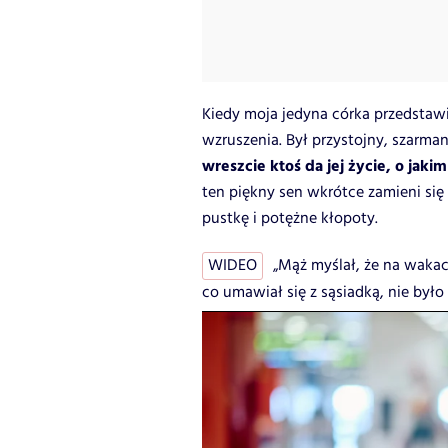
Kiedy moja jedyna córka przedsta
wzruszenia. Był przystojny, szarman
wreszcie ktoś da jej życie, o jak
ten piękny sen wkrótce zamieni się
pustkę i potężne kłopoty.
WIDEO
„Mąż myślał, że na wakac
co umawiał się z sąsiadką, nie było