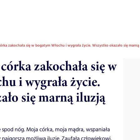
órka zakochała się w bogatym Włochu i wygrała życie. Wszystko okazało się marną i
 córka zakochała się w
u i wygrała życie.
ało się marną iluzją
ę spod nóg. Moja córka, moja mądra, wspaniała
 najgorszą możliwą iluzję. Zaufała człowiekowi,