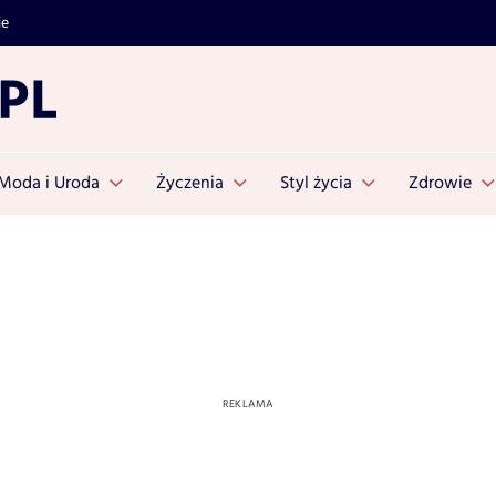
je
Moda i Uroda
Życzenia
Styl życia
Zdrowie