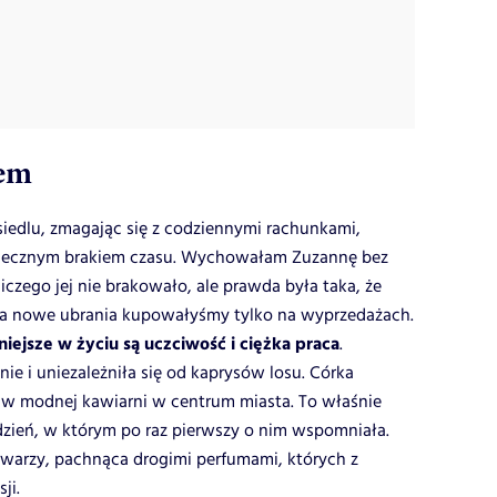
iem
siedlu, zmagając się z codziennymi rachunkami,
wiecznym brakiem czasu. Wychowałam Zuzannę bez
niczego jej nie brakowało, ale prawda była taka, że
 a nowe ubrania kupowałyśmy tylko na wyprzedażach.
iejsze w życiu są uczciwość i ciężka praca
.
ie i uniezależniła się od kaprysów losu. Córka
a w modnej kawiarni w centrum miasta. To właśnie
zień, w którym po raz pierwszy o nim wspomniała.
warzy, pachnąca drogimi perfumami, których z
ji.