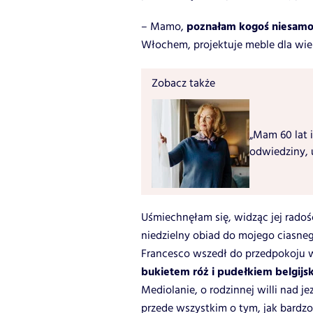
poznałam kogoś niesam
– Mamo,
Włochem, projektuje meble dla wielk
Zobacz także
„Mam 60 lat i
odwiedziny, 
Uśmiechnęłam się, widząc jej radoś
niedzielny obiad do mojego ciasne
Francesco wszedł do przedpokoju w
bukietem róż i pudełkiem belgijsk
Mediolanie, o rodzinnej willi nad j
przede wszystkim o tym, jak bardzo