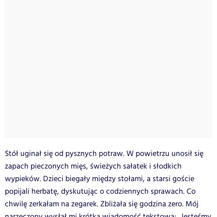
Stół uginał się od pysznych potraw. W powietrzu unosił się
zapach pieczonych mięs, świeżych sałatek i słodkich
wypieków. Dzieci biegały między stołami, a starsi goście
popijali herbatę, dyskutując o codziennych sprawach. Co
chwilę zerkałam na zegarek. Zbliżała się godzina zero. Mój
narzeczony wysłał mi krótką wiadomość tekstową: „Jesteśmy