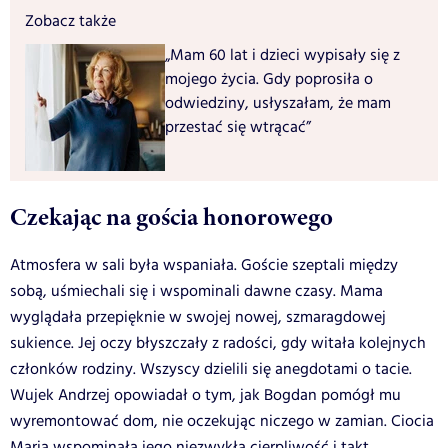
Zobacz także
„Mam 60 lat i dzieci wypisały się z
mojego życia. Gdy poprosiła o
odwiedziny, usłyszałam, że mam
przestać się wtrącać”
Czekając na gościa honorowego
Atmosfera w sali była wspaniała. Goście szeptali między
sobą, uśmiechali się i wspominali dawne czasy. Mama
wyglądała przepięknie w swojej nowej, szmaragdowej
sukience. Jej oczy błyszczały z radości, gdy witała kolejnych
członków rodziny. Wszyscy dzielili się anegdotami o tacie.
Wujek Andrzej opowiadał o tym, jak Bogdan pomógł mu
wyremontować dom, nie oczekując niczego w zamian. Ciocia
Maria wspominała jego niezwykłą cierpliwość i takt.