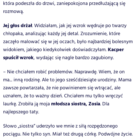
która podeszła do drzwi, zaniepokojona przedłużającą się
rozmową.
Jej głos drżał
. Widziałam, jak jej wzrok wędruje po twarzy
chłopaka, analizując każdy jej detal. Zrozumienie, które
zaczęło malować się w jej oczach, było najbardziej bolesnym
Kacper
widokiem, jakiego kiedykolwiek doświadczyłam.
spuścił wzrok
, wydając się nagle bardzo zagubiony.
– Nie chciałem robić problemów. Naprawdę. Wiem, że on
ma... inną rodzinę. Ale to jego sześćdziesiąte urodziny. Mama
zawsze powtarzała, że nie powinienem się wtrącać, ale
uznałem, że to ważny dzień. Chciałem mu tylko wręczyć
młodsza siostra, Zosia
laurkę. Zrobiła ją moja
. Dla
najlepszego taty.
Słowo „siostra” uderzyło we mnie z siłą rozpędzonego
pociągu. Nie tylko syn. Miał też drugą córkę. Podwójne życie.