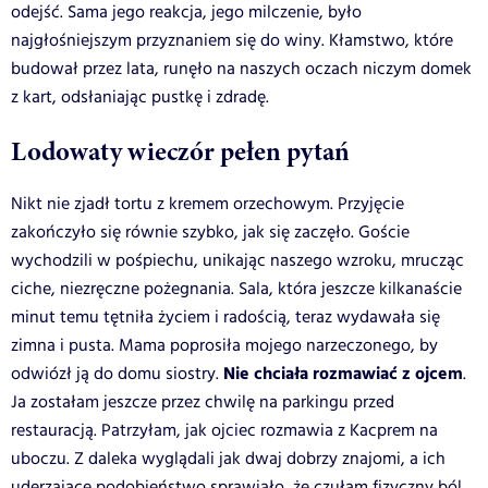
odejść. Sama jego reakcja, jego milczenie, było
najgłośniejszym przyznaniem się do winy. Kłamstwo, które
budował przez lata, runęło na naszych oczach niczym domek
z kart, odsłaniając pustkę i zdradę.
Lodowaty wieczór pełen pytań
Nikt nie zjadł tortu z kremem orzechowym. Przyjęcie
zakończyło się równie szybko, jak się zaczęło. Goście
wychodzili w pośpiechu, unikając naszego wzroku, mrucząc
ciche, niezręczne pożegnania. Sala, która jeszcze kilkanaście
minut temu tętniła życiem i radością, teraz wydawała się
zimna i pusta. Mama poprosiła mojego narzeczonego, by
Nie chciała rozmawiać z ojcem
odwiózł ją do domu siostry.
.
Ja zostałam jeszcze przez chwilę na parkingu przed
restauracją. Patrzyłam, jak ojciec rozmawia z Kacprem na
uboczu. Z daleka wyglądali jak dwaj dobrzy znajomi, a ich
uderzające podobieństwo sprawiało, że czułam fizyczny ból