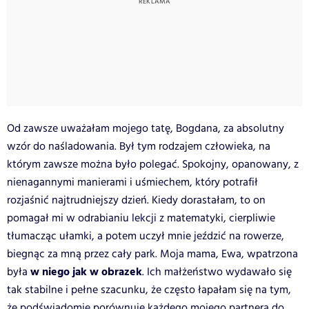
Od zawsze uważałam mojego tatę, Bogdana, za absolutny
wzór do naśladowania. Był tym rodzajem człowieka, na
którym zawsze można było polegać. Spokojny, opanowany, z
nienagannymi manierami i uśmiechem, który potrafił
rozjaśnić najtrudniejszy dzień. Kiedy dorastałam, to on
pomagał mi w odrabianiu lekcji z matematyki, cierpliwie
tłumacząc ułamki, a potem uczył mnie jeździć na rowerze,
biegnąc za mną przez cały park. Moja mama, Ewa, wpatrzona
w niego jak w obrazek
była
. Ich małżeństwo wydawało się
tak stabilne i pełne szacunku, że często łapałam się na tym,
że podświadomie porównuję każdego mojego partnera do