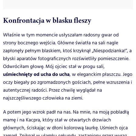
Konfrontacja w blasku fleszy
Właśnie w tym momencie usłyszałam radosny gwar od
strony bocznego wejścia. Główne światła na sali nagle
zapłonęły pełnym blaskiem, ktoś krzyknął „Niespodzianka!”, a
błyski aparatów fotograficznych rozświetliły pomieszczenie.
Odwróciłam głowę. Mój ojciec stał w progu sali,
uśmiechnięty od ucha do ucha
, w eleganckim płaszczu. Jego
oczy biegały po zgromadzonych gościach, pełne wzruszenia i
autentycznej radości. Przez chwilę wyglądał na
najszczęśliwszego człowieka na ziemi.
A potem jego wzrok padł na nas. Na mnie, na moją pobladłą
mamę i na Kacpra, który stał w otwartych drzwiach
głównych, ściskając w dłoni kolorową laurkę. Uśmiech ojca
zamarł. Zniknął w ułamku sekundy, zastąpiony przez wyraz