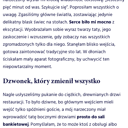
pięć minut od was. Szykujcie się”. Poprosiłam wszystkich o
uwagę. Zgasiliśmy główne światła, zostawiając jedynie
Serce biło mi mocno
delikatny blask świec na stołach.
z
ekscytacji. Wyobrażałam sobie wyraz twarzy taty, jego
zaskoczenie i wzruszenie, gdy zobaczy nas wszystkich
zgromadzonych tylko dla niego. Stanęłam blisko wejścia,
gotowa zaintonować tradycyjne sto lat. W dłoniach
ściskałam mały aparat fotograficzny, by uchwycić ten
niepowtarzalny moment.
Dzwonek, który zmienił wszystko
Nagle usłyszeliśmy pukanie do ciężkich, drewnianych drzwi
restauracji. To było dziwne, bo głównym wejściem mieli
wejść tylko spóźnieni goście, a mój narzeczony miał
prosto do sali
wprowadzić tatę bocznymi drzwiami
bankietowej
. Pomyślałam, że to może ktoś z obsługi albo