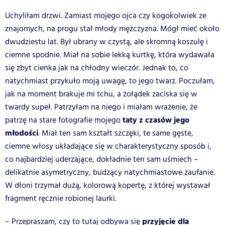
Uchyliłam drzwi. Zamiast mojego ojca czy kogokolwiek ze
znajomych, na progu stał młody mężczyzna. Mógł mieć około
dwudziestu lat. Był ubrany w czystą, ale skromną koszulę i
ciemne spodnie. Miał na sobie lekką kurtkę, która wydawała
się zbyt cienka jak na chłodny wieczór. Jednak to, co
natychmiast przykuło moją uwagę, to jego twarz. Poczułam,
jak na moment brakuje mi tchu, a żołądek zaciska się w
twardy supeł. Patrzyłam na niego i miałam wrażenie, że
taty z czasów jego
patrzę na stare fotografie mojego
młodości
. Miał ten sam kształt szczęki, te same gęste,
ciemne włosy układające się w charakterystyczny sposób i,
co najbardziej uderzające, dokładnie ten sam uśmiech –
delikatnie asymetryczny, budzący natychmiastowe zaufanie.
W dłoni trzymał dużą, kolorową kopertę, z której wystawał
fragment ręcznie robionej laurki.
przyjęcie dla
– Przepraszam, czy to tutaj odbywa się