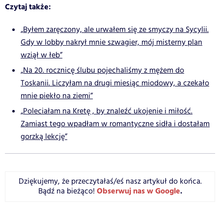
Czytaj także:
„Byłem zaręczony, ale urwałem się ze smyczy na Sycylii.
Gdy w lobby nakrył mnie szwagier, mój misterny plan
wziął w łeb”
„Na 20. rocznicę ślubu pojechaliśmy z mężem do
Toskanii. Liczyłam na drugi miesiąc miodowy, a czekało
mnie piekło na ziemi”
„Poleciałam na Kretę , by znaleźć ukojenie i miłość.
Zamiast tego wpadłam w romantyczne sidła i dostałam
gorzką lekcję”
Dziękujemy, że przeczytałaś/eś nasz artykuł do końca.
Obserwuj nas w Google
.
Bądź na bieżąco!