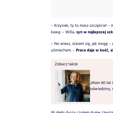
– Krzysiek, ty to masz szczęście! 
syn w najlepszej szk
kawę. – Willa,
– No wiesz, staram się, jak mogę
Praca daje w kość, al
uśmiechem. –
Zobacz także
„Mam 60 lat i
odwiedziny, 
W głębi duszy czułem dumę. Uważa