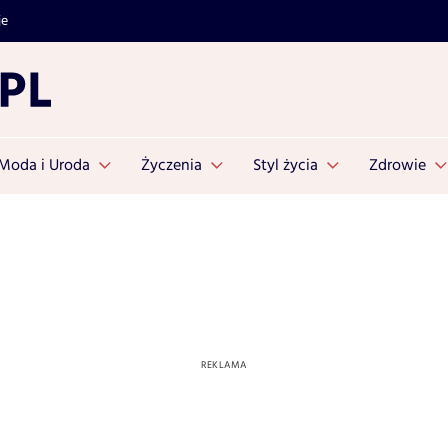
je
Moda i Uroda
Życzenia
Styl życia
Zdrowie