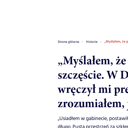
„Myślałem, że p
Strona główna
Historie
„Myślałem, że
szczęście. W 
wręczył mi pr
zrozumiałem, j
„Usiadłem w gabinecie, postawi
długo. Pusta przestrzeń za szkł