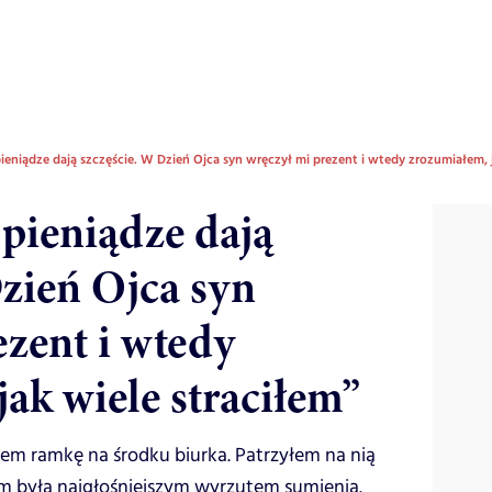
ieniądze dają szczęście. W Dzień Ojca syn wręczył mi prezent i wtedy zrozumiałem, j
 pieniądze dają
Dzień Ojca syn
ezent i wtedy
ak wiele straciłem”
łem ramkę na środku biurka. Patrzyłem na nią
em była najgłośniejszym wyrzutem sumienia.