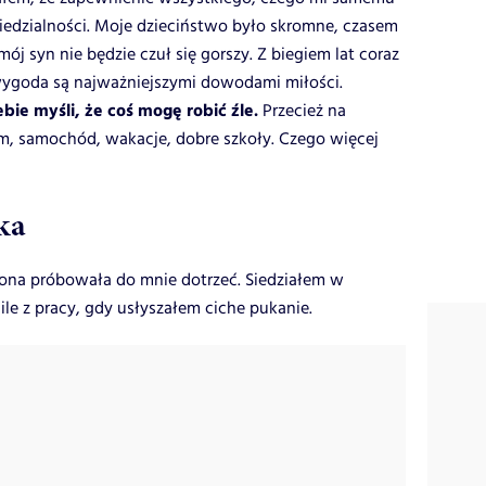
iedzialności. Moje dzieciństwo było skromne, czasem
ój syn nie będzie czuł się gorszy. Z biegiem lat coraz
 wygoda są najważniejszymi dowodami miłości.
bie myśli, że coś mogę robić źle.
Przecież na
om, samochód, wakacje, dobre szkoły. Czego więcej
ka
ona próbowała do mnie dotrzeć. Siedziałem w
le z pracy, gdy usłyszałem ciche pukanie.