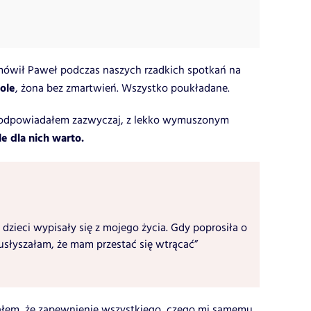
– mówił Paweł podczas naszych rzadkich spotkań na
ole
, żona bez zmartwień. Wszystko poukładane.
 – odpowiadałem zazwyczaj, z lekko wymuszonym
e dla nich warto.
 dzieci wypisały się z mojego życia. Gdy poprosiła o
usłyszałam, że mam przestać się wtrącać”
łem, że zapewnienie wszystkiego, czego mi samemu