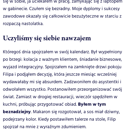
się w sobie, ja uciekałem w pracę, zamykając się z laptopem
w gabinecie. Czułem się bezradny. Moje dyplomy i sukcesy
zawodowe okazały się całkowicie bezużyteczne w starciu z
rozpaczą nastolatka.
Uczyliśmy się siebie nawzajem
Któregoś dnia spojrzałem w swój kalendarz. Był wypełniony
po brzegi: kolacja z ważnym klientem, śniadanie biznesowe,
wyjazd integracyjny. Spojrzałem na zamknięte drzwi pokoju
Filipa i podjąłem decyzję, która jeszcze miesiąc wcześniej
wydawałaby mi się absurdem. Zadzwoniłem do asystentki i
odwołałem wszystko. Postanowiłem przeorganizować swój
świat. Zamiast w drogiej restauracji, wieczór spędziłem w
Byłem w tym
kuchni, próbując przygotować obiad.
beznadziejny
. Makaron się rozgotował, a sos miał dziwny,
podejrzany kolor. Kiedy postawiłem talerze na stole, Filip
spojrzał na mnie z wyraźnym zdumieniem.