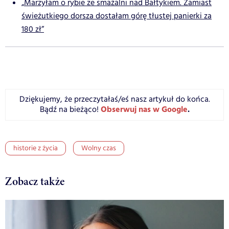
„Marzyłam o rybie ze smażalni nad Bałtykiem. Zamiast
świeżutkiego dorsza dostałam górę tłustej panierki za
180 zł”
Dziękujemy, że przeczytałaś/eś nasz artykuł do końca.
Obserwuj nas w Google
.
Bądź na bieżąco!
historie z życia
Wolny czas
Zobacz także