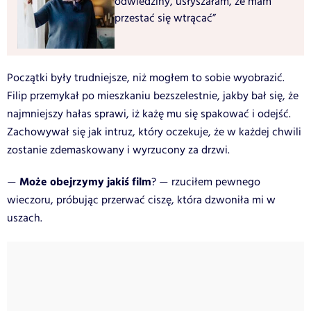
odwiedziny, usłyszałam, że mam
przestać się wtrącać”
Początki były trudniejsze, niż mogłem to sobie wyobrazić.
Filip przemykał po mieszkaniu bezszelestnie, jakby bał się, że
najmniejszy hałas sprawi, iż każę mu się spakować i odejść.
Zachowywał się jak intruz, który oczekuje, że w każdej chwili
zostanie zdemaskowany i wyrzucony za drzwi.
Może obejrzymy jakiś film
?
rzuciłem pewnego
—
—
wieczoru, próbując przerwać ciszę, która dzwoniła mi w
uszach.