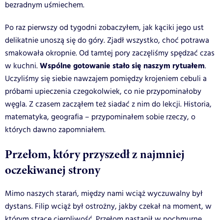
bezradnym uśmiechem.
Po raz pierwszy od tygodni zobaczyłem, jak kąciki jego ust
delikatnie unoszą się do góry. Zjadł wszystko, choć potrawa
smakowała okropnie. Od tamtej pory zaczęliśmy spędzać czas
Wspólne gotowanie stało się naszym rytuałem
w kuchni.
.
Uczyliśmy się siebie nawzajem pomiędzy krojeniem cebuli a
próbami upieczenia czegokolwiek, co nie przypominałoby
węgla. Z czasem zacząłem też siadać z nim do lekcji. Historia,
matematyka, geografia – przypominałem sobie rzeczy, o
których dawno zapomniałem.
Przełom, który przyszedł z najmniej
oczekiwanej strony
Mimo naszych starań, między nami wciąż wyczuwalny był
dystans. Filip wciąż był ostrożny, jakby czekał na moment, w
którym stracę cierpliwość. Przełom nastąpił w pochmurne,