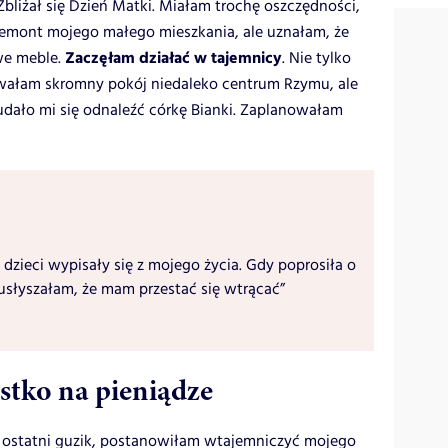
Zbliżał się Dzień Matki. Miałam trochę oszczędności,
emont mojego małego mieszkania, ale uznałam, że
Zaczęłam działać w tajemnicy
we meble.
. Nie tylko
wowałam skromny pokój niedaleko centrum Rzymu, ale
dało mi się odnaleźć córkę Bianki. Zaplanowałam
 dzieci wypisały się z mojego życia. Gdy poprosiła o
usłyszałam, że mam przestać się wtrącać”
ystko na pieniądze
a ostatni guzik, postanowiłam wtajemniczyć mojego