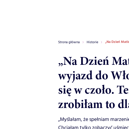
„Na Dzień Matki
Strona główna
Historie
„Na Dzień Ma
wyjazd do Wło
się w czoło. T
zrobiłam to d
„Myślałam, że spełniam marzen
Chciałam tylko zobaczyć uśmiech