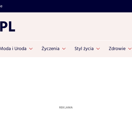
je
Moda i Uroda
Życzenia
Styl życia
Zdrowie