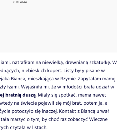
iami, natrafiłam na niewielką, drewnianą szkatułkę. W
ędnących, niebieskich kopert. Listy były pisane w
ejaka Bianca, mieszkająca w Rzymie. Zapytałam mamę
szły łzami. Wyjaśniła mi, że w młodości brała udział w
jej bratnią duszą
. Miały się spotkać, mama nawet
 wtedy na świecie pojawił się mój brat, potem ja, a
Życie potoczyło się inaczej. Kontakt z Biancą urwał
estała marzyć o tym, by choć raz zobaczyć Wieczne
rych czytała w listach.