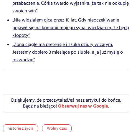
przebaczenie. Córka twardo wyjaśniła, że tak nie odkupię
swoich win”
„Nie widziałem ojca przez 10 lat. Gdy nieoczekiwanie
pojawił się na komunii mojego syna, wiedziałem, że będą
kłopoty”
„Żona ciągle ma pretensje i szuka dziury w całym.
Jesteśmy dopiero 3 miesiące po ślubie, a ja już myślę o
rozwodzie”
Dziękujemy, że przeczytałaś/eś nasz artykuł do końca.
Obserwuj nas w Google
.
Bądź na bieżąco!
historie z życia
Wolny czas