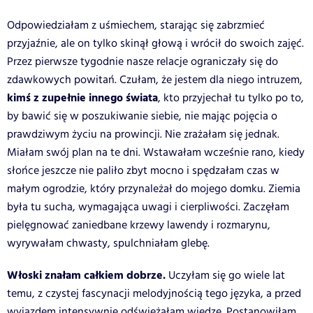
Odpowiedziałam z uśmiechem, starając się zabrzmieć
przyjaźnie, ale on tylko skinął głową i wrócił do swoich zajęć.
Przez pierwsze tygodnie nasze relacje ograniczały się do
zdawkowych powitań. Czułam, że jestem dla niego intruzem,
kimś z zupełnie innego świata
, kto przyjechał tu tylko po to,
by bawić się w poszukiwanie siebie, nie mając pojęcia o
prawdziwym życiu na prowincji. Nie zrażałam się jednak.
Miałam swój plan na te dni. Wstawałam wcześnie rano, kiedy
słońce jeszcze nie paliło zbyt mocno i spędzałam czas w
małym ogrodzie, który przynależał do mojego domku. Ziemia
była tu sucha, wymagająca uwagi i cierpliwości. Zaczęłam
pielęgnować zaniedbane krzewy lawendy i rozmarynu,
wyrywałam chwasty, spulchniałam glebę.
Włoski znałam całkiem dobrze.
Uczyłam się go wiele lat
temu, z czystej fascynacji melodyjnością tego języka, a przed
wyjazdem intensywnie odświeżałam wiedzę. Postanowiłam,