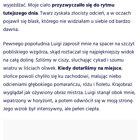
przyzwyczaiło się do rytmu
wyjeżdżać. Moje ciało
tutejszego dnia
. Twarz zyskała złocisty odcień, a w oczach
pojawił się blask, którego nie widziałam u siebie od bardzo
dawna.
Pewnego popołudnia Luigi zaprosił mnie na spacer na szczyt
pobliskiego wzgórza, skąd roztaczał się najpiękniejszy widok
na całą dolinę. Szliśmy w ciszy, słuchając cykad i szumu
Kiedy dotarliśmy na miejsce
wiatru w liściach oliwek.
,
słońce powoli chyliło się ku zachodowi, malując niebo
odcieniami głębokiego pomarańczu, różu i fioletu. Krajobraz
wyglądał jak ożywiony obraz mistrza. Luigi stanął obok mnie,
wpatrzony w horyzont, a potem odwrócił się w moją stronę.
Jego wzrok był intensywny, ale pełen ciepła.