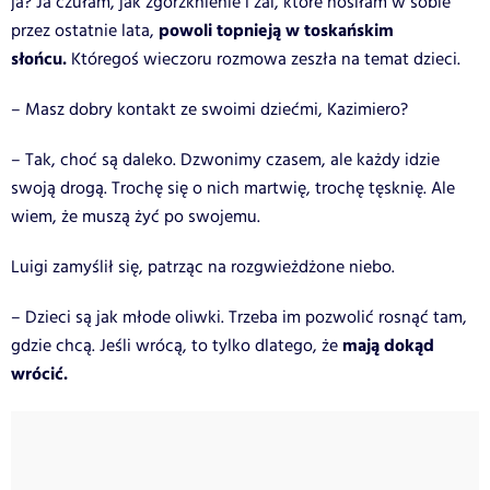
ja? Ja czułam, jak zgorzknienie i żal, które nosiłam w sobie
powoli topnieją w toskańskim
przez ostatnie lata,
słońcu.
Któregoś wieczoru rozmowa zeszła na temat dzieci.
– Masz dobry kontakt ze swoimi dziećmi, Kazimiero?
– Tak, choć są daleko. Dzwonimy czasem, ale każdy idzie
swoją drogą. Trochę się o nich martwię, trochę tęsknię. Ale
wiem, że muszą żyć po swojemu.
Luigi zamyślił się, patrząc na rozgwieżdżone niebo.
– Dzieci są jak młode oliwki. Trzeba im pozwolić rosnąć tam,
mają dokąd
gdzie chcą. Jeśli wrócą, to tylko dlatego, że
wrócić.