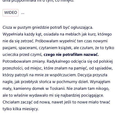
dnia przypominała mi o tym, co minęło.
WIDEO
…
Cisza w pustym gnieździe potrafi być ogłuszająca.
Wypełniała każdy kąt, osiadała na meblach jak kurz, którego
nie da się zetrzeć. Próbowałam wypełnić ten czas nowymi
pasjami, spacerami, czytaniem książek, ale czułam, że to tylko
czego nie potrafiłam nazwać.
ucieczka przed czymś,
Potrzebowałam zmiany. Radykalnego odcięcia się od polskiej
przeszłości, od miejsc, które znałam na pamięć, od sąsiadów,
którzy patrzyli na mnie ze współczuciem. Decyzja przyszła
nagle, jak przebłysk słońca w pochmurny dzień. Wynajęłam
mały, kamienny domek w Toskanii. Nie znałam tam nikogo,
ale to właśnie wydawało mi się najbardziej pociągające.
Chciałam zacząć od nowa, nawet jeśli to nowe miało trwać
tylko kilka miesięcy.