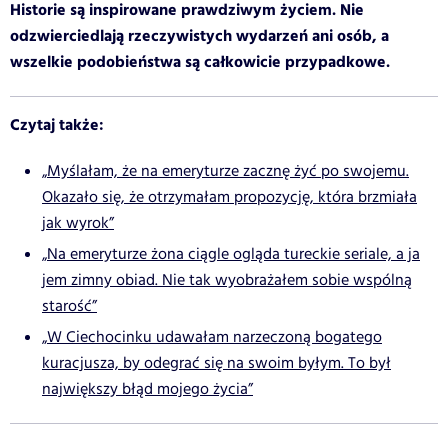
Historie są inspirowane prawdziwym życiem. Nie
odzwierciedlają rzeczywistych wydarzeń ani osób, a
wszelkie podobieństwa są całkowicie przypadkowe.
Czytaj także:
„Myślałam, że na emeryturze zacznę żyć po swojemu.
Okazało się, że otrzymałam propozycję, która brzmiała
jak wyrok”
„Na emeryturze żona ciągle ogląda tureckie seriale, a ja
jem zimny obiad. Nie tak wyobrażałem sobie wspólną
starość”
„W Ciechocinku udawałam narzeczoną bogatego
kuracjusza, by odegrać się na swoim byłym. To był
największy błąd mojego życia”