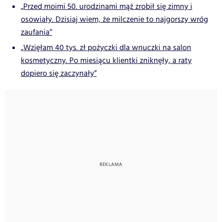
„Przed moimi 50. urodzinami mąż zrobił się zimny i
osowiały. Dzisiaj wiem, że milczenie to najgorszy wróg
zaufania”
„Wzięłam 40 tys. zł pożyczki dla wnuczki na salon
kosmetyczny. Po miesiącu klientki zniknęły, a raty
dopiero się zaczynały”