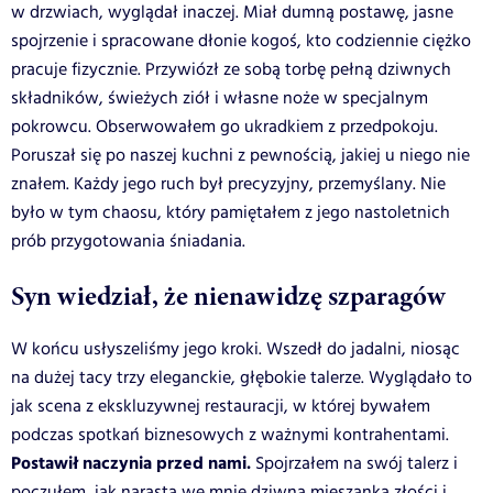
w drzwiach, wyglądał inaczej. Miał dumną postawę, jasne
spojrzenie i spracowane dłonie kogoś, kto codziennie ciężko
pracuje fizycznie. Przywiózł ze sobą torbę pełną dziwnych
składników, świeżych ziół i własne noże w specjalnym
pokrowcu. Obserwowałem go ukradkiem z przedpokoju.
Poruszał się po naszej kuchni z pewnością, jakiej u niego nie
znałem. Każdy jego ruch był precyzyjny, przemyślany. Nie
było w tym chaosu, który pamiętałem z jego nastoletnich
prób przygotowania śniadania.
Syn wiedział, że nienawidzę szparagów
W końcu usłyszeliśmy jego kroki. Wszedł do jadalni, niosąc
na dużej tacy trzy eleganckie, głębokie talerze. Wyglądało to
jak scena z ekskluzywnej restauracji, w której bywałem
podczas spotkań biznesowych z ważnymi kontrahentami.
Postawił naczynia przed nami.
Spojrzałem na swój talerz i
poczułem, jak narasta we mnie dziwna mieszanka złości i