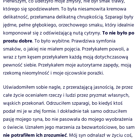
Pierwszym, co uderzyło moje zmysły, nie był smak trawy,
którego się spodziewałem. To była niesamowita kremowa
delikatność, przełamana delikatną chrupkością. Szparagi były
jędrne, pełne głębokiego, orzechowego smaku, który idealnie
To nie było po
komponował się z odświeżającą nutą cytryny.
prostu dobre
. To było wybitne. Prawdziwa symfonia
smaków, o jakiej nie miałem pojęcia. Przełykałem powoli, a
wraz z tym kęsem przełykałem każdą moją dotychczasową
pewność siebie. Przełykałem moje autorytarne zapędy, moją
rzekomą nieomylność i moje ojcowskie porażki.
Uświadomiłem sobie nagle, z przerażającą jasnością, że przez
całe życie oceniałem rzeczy i ludzi przez pryzmat własnych,
wąskich przekonań. Odrzuciłem szparagi, bo kiedyś ktoś
podał mi je w złej formie. I dokładnie tak samo odrzuciłem
pasję mojego syna, bo nie pasowała do mojego wyobrażenia
o świecie. Uznałem jego marzenia za bezwartościowe, bo sam
nie potrafiłem ich zrozumieć
. Mój syn odnalazł w życiu coś,