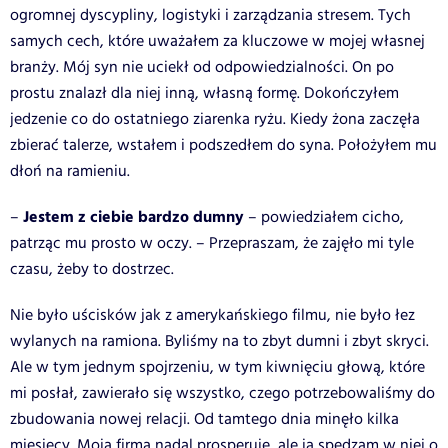
ogromnej dyscypliny, logistyki i zarządzania stresem. Tych
samych cech, które uważałem za kluczowe w mojej własnej
branży. Mój syn nie uciekł od odpowiedzialności. On po
prostu znalazł dla niej inną, własną formę. Dokończyłem
jedzenie co do ostatniego ziarenka ryżu. Kiedy żona zaczęła
zbierać talerze, wstałem i podszedłem do syna. Położyłem mu
dłoń na ramieniu.
Jestem z ciebie bardzo dumny
–
– powiedziałem cicho,
patrząc mu prosto w oczy. – Przepraszam, że zajęło mi tyle
czasu, żeby to dostrzec.
Nie było uścisków jak z amerykańskiego filmu, nie było łez
wylanych na ramiona. Byliśmy na to zbyt dumni i zbyt skryci.
Ale w tym jednym spojrzeniu, w tym kiwnięciu głową, które
mi posłał, zawierało się wszystko, czego potrzebowaliśmy do
zbudowania nowej relacji. Od tamtego dnia minęło kilka
miesięcy. Moja firma nadal prosperuje, ale ja spędzam w niej o