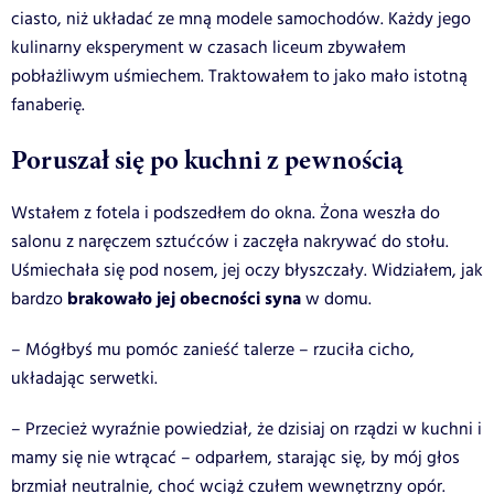
ciasto, niż układać ze mną modele samochodów. Każdy jego
kulinarny eksperyment w czasach liceum zbywałem
pobłażliwym uśmiechem. Traktowałem to jako mało istotną
fanaberię.
Poruszał się po kuchni z pewnością
Wstałem z fotela i podszedłem do okna. Żona weszła do
salonu z naręczem sztućców i zaczęła nakrywać do stołu.
Uśmiechała się pod nosem, jej oczy błyszczały. Widziałem, jak
brakowało jej obecności syna
bardzo
w domu.
– Mógłbyś mu pomóc zanieść talerze – rzuciła cicho,
układając serwetki.
– Przecież wyraźnie powiedział, że dzisiaj on rządzi w kuchni i
mamy się nie wtrącać – odparłem, starając się, by mój głos
brzmiał neutralnie, choć wciąż czułem wewnętrzny opór.