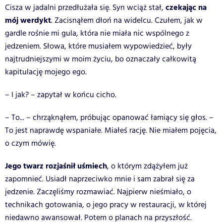
czekając na
Cisza w jadalni przedłużała się. Syn wciąż stał,
mój werdykt
. Zacisnąłem dłoń na widelcu. Czułem, jak w
gardle rośnie mi gula, która nie miała nic wspólnego z
jedzeniem. Słowa, które musiałem wypowiedzieć, były
najtrudniejszymi w moim życiu, bo oznaczały całkowitą
kapitulację mojego ego.
– I jak? – zapytał w końcu cicho.
– To... – chrząknąłem, próbując opanować łamiący się głos. –
To jest naprawdę wspaniałe. Miałeś rację. Nie miałem pojęcia,
o czym mówię.
Jego twarz rozjaśnił uśmiech
, o którym zdążyłem już
zapomnieć. Usiadł naprzeciwko mnie i sam zabrał się za
jedzenie. Zaczęliśmy rozmawiać. Najpierw nieśmiało, o
technikach gotowania, o jego pracy w restauracji, w której
niedawno awansował. Potem o planach na przyszłość.