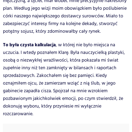
mężczyzną, a ojciec miał wobec mnie precyzyjnie nakreślony
plan. Według jego wizji moim obowiązkiem było poślubienie
córki naszego największego dostawcy surowców. Miało to
zabezpieczyć interesy firmy na kolejne dekady, stworzyć
potężny sojusz, który zdominowałby cały rynek.
To była czysta kalkulacja
, w której nie było miejsca na
uczucia. I wtedy poznałem Klarę. Była nauczycielką plastyki,
osobą o niezwykłej wrażliwości, która pokazała mi świat
zupełnie inny niż ten zamknięty w bilansach i raportach
sprzedażowych. Zakochałem się bez pamięci. Kiedy
oznajmiłem ojcu, że zamierzam wziąć z nią ślub, w jego
gabinecie zapadła cisza. Spojrzał na mnie wzrokiem
pozbawionym jakichkolwiek emocji, po czym stwierdził, że
dokonuję wyboru, który przyniesie mi wyłącznie
rozczarowanie.