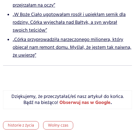
przejrzałam na oczy”
„W Boże Ciało ugotowałam rosół i upiekłam sernik dla
rodziny. Córka wyjechała nad Bałtyk, a syn wybrał
swoich teściów”
„Córka przyprowadziła narzeczonego milionera, który
obiecał nam remont domu. Myślał, że jestem tak naiwna,
że uwierzę”
Dziękujemy, że przeczytałaś/eś nasz artykuł do końca.
Obserwuj nas w Google
.
Bądź na bieżąco!
historie z życia
Wolny czas