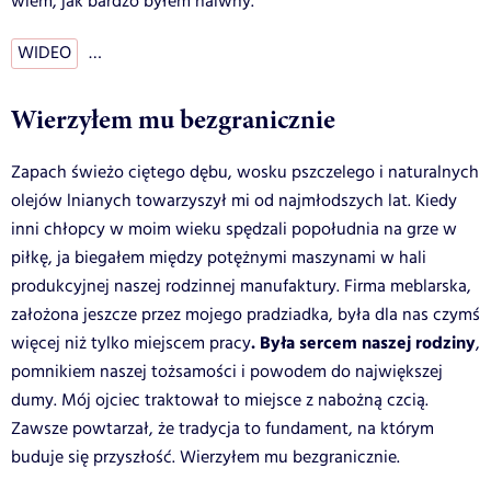
wiem, jak bardzo byłem naiwny.
WIDEO
…
Wierzyłem mu bezgranicznie
Zapach świeżo ciętego dębu, wosku pszczelego i naturalnych
olejów lnianych towarzyszył mi od najmłodszych lat. Kiedy
inni chłopcy w moim wieku spędzali popołudnia na grze w
piłkę, ja biegałem między potężnymi maszynami w hali
produkcyjnej naszej rodzinnej manufaktury. Firma meblarska,
założona jeszcze przez mojego pradziadka, była dla nas czymś
. Była sercem naszej rodziny
więcej niż tylko miejscem pracy
,
pomnikiem naszej tożsamości i powodem do największej
dumy. Mój ojciec traktował to miejsce z nabożną czcią.
Zawsze powtarzał, że tradycja to fundament, na którym
buduje się przyszłość. Wierzyłem mu bezgranicznie.