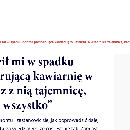
ł mi w spadku dobrze prosperującą kawiarnię w Jastarni. A wraz z nią tajemnicę, kt
wił mi w spadku
rującą kawiarnię w
az z nią tajemnicę,
a wszystko”
ntu i zastanowić się, jak poprowadzić dalej
tarza wiedziałem, że coś jest nie tak. Zamiast