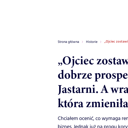
„Ojciec zostawi
Strona główna
Historie
„Ojciec zosta
dobrze prospe
Jastarni. A wr
która zmienił
Chciałem ocenić, co wymaga remo
biznes. Jednak już na progu kory