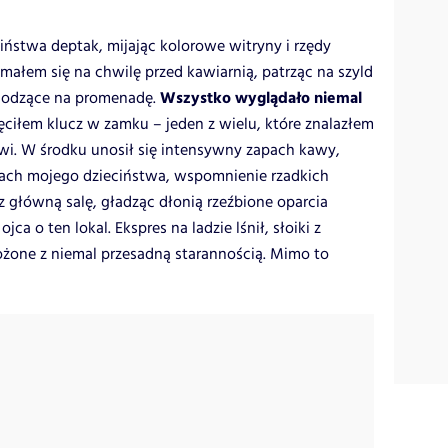
iństwa deptak, mijając kolorowe witryny i rzędy
ałem się na chwilę przed kawiarnią, patrząc na szyld
Wszystko wyglądało niemal
chodzące na promenadę.
ręciłem klucz w zamku – jeden z wielu, które znalazłem
wi. W środku unosił się intensywny zapach kawy,
apach mojego dzieciństwa, wspomnienie rzadkich
 główną salę, gładząc dłonią rzeźbione oparcia
jca o ten lokal. Ekspres na ladzie lśnił, słoiki z
łożone z niemal przesadną starannością. Mimo to