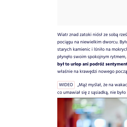
Wiatr znad zatoki niósł ze sobą rześ
pociągu na niewielkim dworcu. Był
starych kamienic i lśniło na mokryc
płynęło swoim spokojnym rytmem, a
był to urlop ani podróż sentymen
właśnie na krawędzi nowego począ
WIDEO
„Mąż myślał, że na wakac
co umawiał się z sąsiadką, nie było