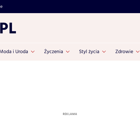
je
Moda i Uroda
Życzenia
Styl życia
Zdrowie