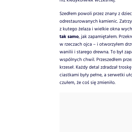
niż kiedykolwiek wcześniej.
Szedłem powoli przez znany z dziec
odrestaurowanych kamienic. Zatrzym
z kutego żelaza i wielkie okna wy
tak samo
, jak zapamiętałem. Przek
w rzeczach ojca – i otworzyłem drz
wanilii i starego drewna. To był z
wspólnych chwil. Przeszedłem przez
krzeseł. Każdy detal zdradzał troskę o
ciastkami były pełne, a serwetki u
czułem, że coś się zmieniło.