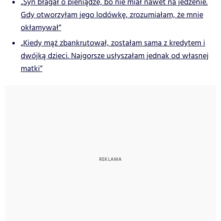
„Syn błagał o pieniądze, bo nie miał nawet na jedzenie.
Gdy otworzyłam jego lodówkę, zrozumiałam, że mnie
okłamywał”
„Kiedy mąż zbankrutował, zostałam sama z kredytem i
dwójką dzieci. Najgorsze usłyszałam jednak od własnej
matki”