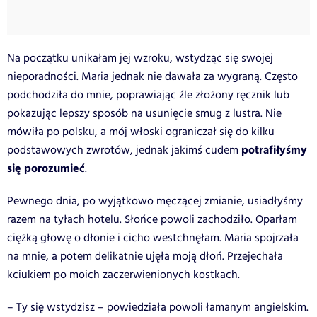
Na początku unikałam jej wzroku, wstydząc się swojej
nieporadności. Maria jednak nie dawała za wygraną. Często
podchodziła do mnie, poprawiając źle złożony ręcznik lub
pokazując lepszy sposób na usunięcie smug z lustra. Nie
mówiła po polsku, a mój włoski ograniczał się do kilku
potrafiłyśmy
podstawowych zwrotów, jednak jakimś cudem
się porozumieć
.
Pewnego dnia, po wyjątkowo męczącej zmianie, usiadłyśmy
razem na tyłach hotelu. Słońce powoli zachodziło. Oparłam
ciężką głowę o dłonie i cicho westchnęłam. Maria spojrzała
na mnie, a potem delikatnie ujęła moją dłoń. Przejechała
kciukiem po moich zaczerwienionych kostkach.
– Ty się wstydzisz – powiedziała powoli łamanym angielskim.