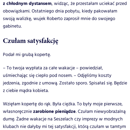
z chłodnym dystansem
, widząc, że przestałam uciekać przed
obowiązkami. Ostatniego dnia pobytu, kiedy pakowałam
swoją walizkę, wujek Roberto zaprosił mnie do swojego
gabinetu.
Czułam satysfakcję
Podał mi grubą kopertę.
– To twoja wypłata za całe wakacje – powiedział,
uśmiechając się ciepło pod nosem. – Odjęliśmy koszty
jedzenia, zgodnie z umową. Zostało sporo. Spisałaś się. Będzie
z ciebie mądra kobieta.
Wzięłam kopertę do rąk. Była ciężka. To były moje pierwsze,
zarobione pieniądze
własnoręcznie
. Czułam niewyobrażalną
dumę. Żadne wakacje na Seszelach czy imprezy w modnych
klubach nie dałyby mi tej satysfakcji, którą czułam w tamtym