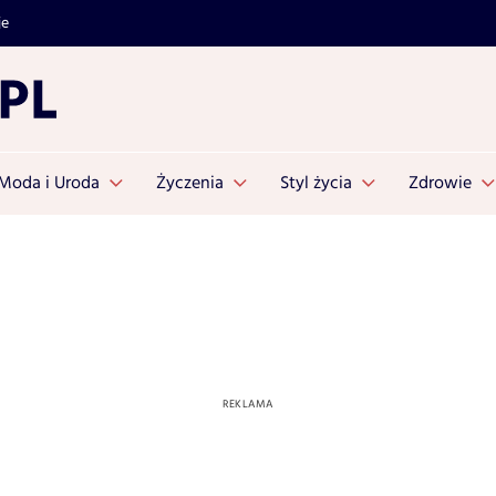
je
Moda i Uroda
Życzenia
Styl życia
Zdrowie