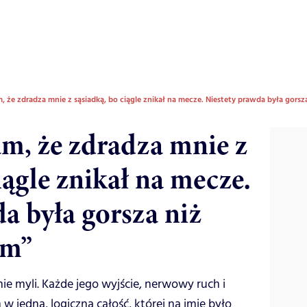
 że zdradza mnie z sąsiadką, bo ciągle znikał na mecze. Niestety prawda była gors
m, że zdradza mnie z
iągle znikał na mecze.
a była gorsza niż
am”
ie myli. Każde jego wyjście, nerwowy ruch i
w jedną, logiczną całość, której na imię było