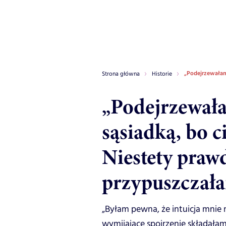
„Podejrzewałam,
Strona główna
Historie
„Podejrzewała
sąsiadką, bo c
Niestety prawd
przypuszczał
„Byłam pewna, że intuicja mnie n
wymijające spojrzenie składałam 