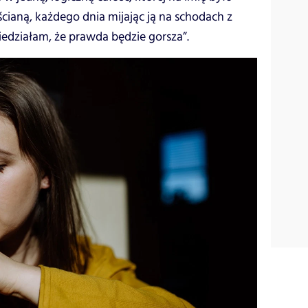
cianą, każdego dnia mijając ją na schodach z
edziałam, że prawda będzie gorsza”.